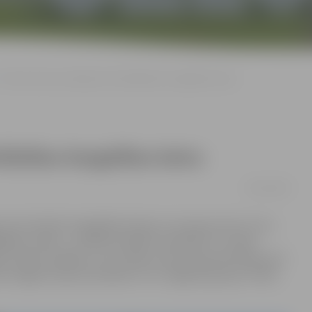
«Prāta vētrai» pasniegta Autoratlīdzības bezgalības balva
līdzības bezgalības balva
06/12/2016
 Autortiesību bezgalības balvas, ko saņem autori, kuru
ajos veidos – publiski izpildīti, pārraidīti TV, radio,
, teātra izrādēs un citur. Balvu nevis piespriež žūrija, bet
. Šogad starpa laureātiem ir arī Jelgavas grupas «Prāta