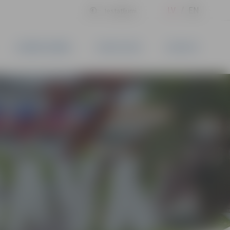
LV
EN
Iestatījumi
UZŅĒMĒJDARBĪBA
PAKALPOJUMI
KONTAKTI