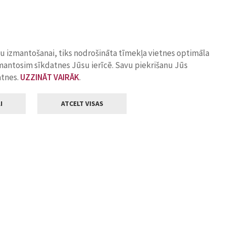
ņu izmantošanai, tiks nodrošināta tīmekļa vietnes optimāla
zmantosim sīkdatnes Jūsu ierīcē. Savu piekrišanu Jūs
atnes.
UZZINĀT VAIRĀK
.
I
ATCELT VISAS
Klientu apkalpošana
ilsētas pašvaldība
Darba laiks
, Jelgava, LV-3001
Pirmdienās
8.00 - 18.00
Otrdienās
8.00 - 17.00