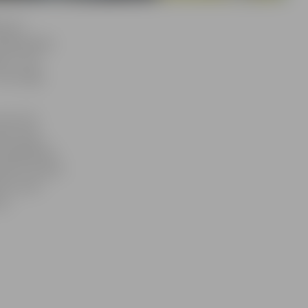
ījumā
radiokanālos
 «7 soļi
oļi svaiga
tiem 125
iovizuāli.
reogrāfiska
ažs no viņiem
le, sesto
ts