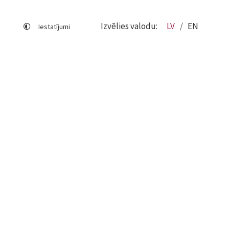
Izvēlies valodu:
LV
EN
Iestatījumi
Lapas karte
Viegli lasīt
Sociālo mediju lietošana