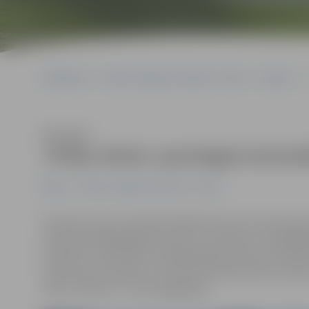
Sākumlapa
Portāla “Jelgavas Vēstnesis” arhīvs
Mūzika
Klausīties
«Prāta vētrai» pasniegta Autorat
Mūzika
Portāla “Jelgavas Vēstnesis” arhīvs
Pirmdien autoru biedrība AKKA/LAA 18. reizi pasniedza
darbi iepriekšējā gadā izmantoti visvairāk un visdažādāk
publicēti, reproducēti mehāniskajā ierakstā, kinofilmās
nodrošina autordarbu izmantojuma datorizēta uzskaite
vētra» dziesma «7 soļi svaiga gaisa».