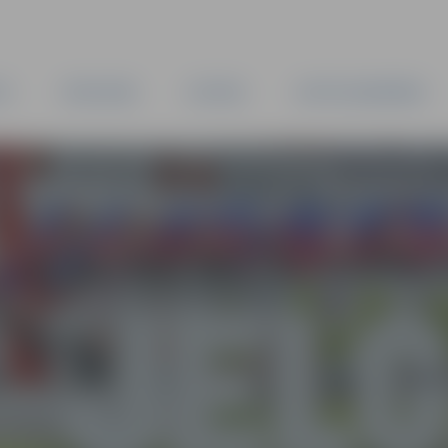
TA
PAŠVALDĪBA
IESTĀDES
KAPITĀLSABIEDRĪBAS