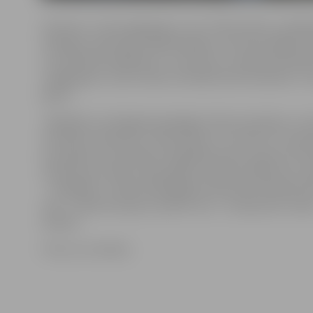
Dziesma «7 soļi svaiga gaisa», kas «Prāta vētras» izpild
skanējusi televīzijā, sabiedriskajos un komerciālajos 
un publiskā izpildījumā – koncertos, reproducēta diskā
svaiga gaisa», kā arī video formātā koncertierakstā «7 s
gaisa».
Jāpiebilst, ka 18 gados godalgots 201 autordarbs, no 
muzikāli, 34 literāri un dramatiski, 27 vizuāli un 13 aud
Otro gadu Autortiesību bezgalības balvu saņem arī ho
darba autors. Balvu šajos gados saņēmuši 269 autori, d
– vairākkārt. Trešoreiz godalgota rakstniece Monika Zī
reizi – Renārs Kaupers, piekto reizi – komponists Iman
Kalniņš.
Foto: no JV arhīva