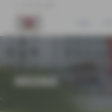
24.3 °C, 3 m/s, 46.2 %
JAUNUMI
PILSĒ
MŪZIKA