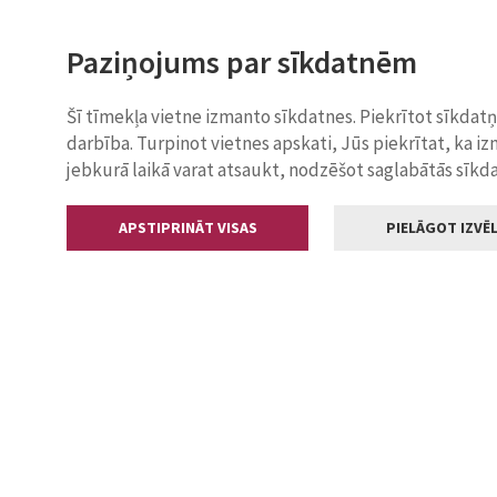
Paziņojums par sīkdatnēm
Šī tīmekļa vietne izmanto sīkdatnes. Piekrītot sīkdat
darbība. Turpinot vietnes apskati, Jūs piekrītat, ka i
jebkurā laikā varat atsaukt, nodzēšot saglabātās sīkd
APSTIPRINĀT VISAS
PIELĀGOT IZVĒL
Kontakti
Jelgavas valstp
Lielā iela 11