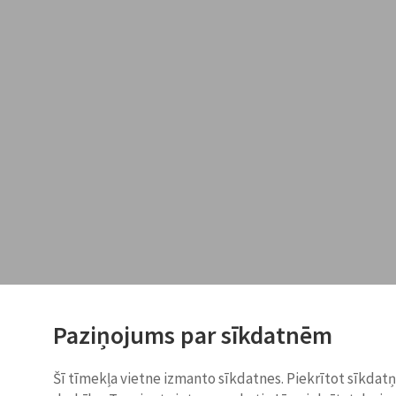
Paziņojums par sīkdatnēm
Šī tīmekļa vietne izmanto sīkdatnes. Piekrītot sīkdat