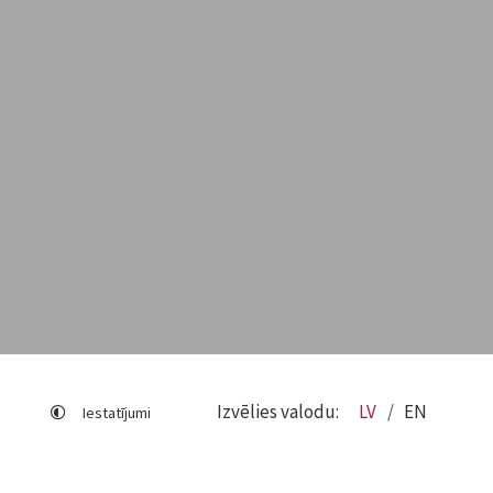
Izvēlies valodu:
LV
EN
Iestatījumi