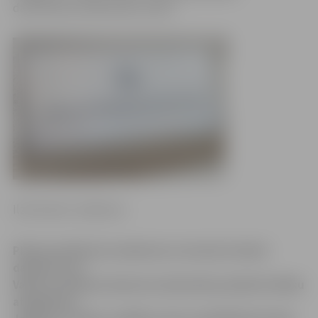
darbiniekiem palielināta netika.
Ilze Knusle-Jankevica
Pikets pie Ministru kabineta un draudi streikot
darījuši savu –
Valsts probācijas dienesta darbinieki panākuši lielāku
atalgojumu.