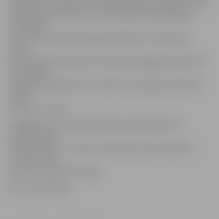
aizpildītas, meklēts tiek vienīgi iestādes vadītājs. Portāls
www.jelgavasvestnesis.lv jau rakstīja, ka iepriekšējais
Probācijas
dienesta teritoriālās nodaļas vadītājs Juris Sokolovs
darbu
dienestā pameta oktobrī tieši zemā atalgojuma dēļ. Viņa
kā vadītāja
alga bija ap 400 latiem «uz rokas», bet pārējie saņēmuši
ap 200
latiem «uz rokas».
Jāatgādina, ka Probācijas dienesta darbinieki no 1.
janvāra prasīja
ap 400 latiem «uz rokas» un piemaksu par bīstamību –
vismaz desmit
procentu apmērā no algas.
Foto: Ivars Veiliņš