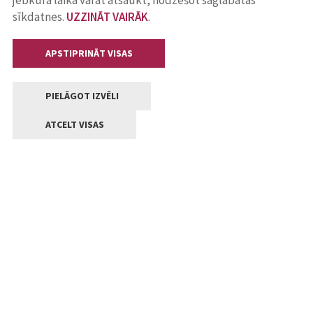
jebkurā laikā varat atsaukt, nodzēšot saglabātās
sīkdatnes.
UZZINĀT VAIRĀK
.
APSTIPRINĀT VISAS
PIELĀGOT IZVĒLI
ATCELT VISAS
Kontakti
Jelgavas valstpilsētas pašvaldība
Lielā iela 11, Jelgava, LV-3001