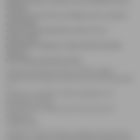
Jelgavas nodaļas vadītāja vietas izpildītāja Kristīne
Veisa gan
norāda, ka tas noticis uz tā rēķina, ka no 1. janvāra
darbiniekiem
atjaunots pilns darba laiks un līdz ar to arī
proporcionāli
palielinājies atalgojums. Alga kā tāda Probācijas
dienesta
darbiniekiem palielināta netika.
Lai gan kaut kāda vienošanās ar valdību panākta,
arodbiedrība vēl gatava turpināt cīņu par darba apstākļu
un
nosacījumu uzlabošanu. «Mēs tomēr gribētu, lai
piemaksas par darba
bīstamību būtu lielākas, nevis viens procents no
atalgojuma,»
norāda K.Veisa.
Jāpiebilst, ka šobrīd Jelgavas nodaļā visas štata vietas ir