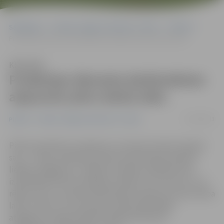
Sākumlapa
Portāla “Jelgavas Vēstnesis” arhīvs
Pilsētā
Probācijas dienesta darbiniekiem atjaunots pilns darba laiks
Klausīties
Probācijas dienesta darbiniekiem
atjaunots pilns darba laiks
27/01/2013
Pilsētā
Portāla “Jelgavas Vēstnesis” arhīvs
Pikets pie Ministru kabineta un draudi streikot darījuši
savu – Valsts probācijas dienesta darbinieki panākuši
lielāku atalgojumu. Jelgavas nodaļas vadītāja vietas
izpildītāja Kristīne Veisa gan norāda, ka tas noticis uz tā
rēķina, ka no 1. janvāra darbiniekiem atjaunots pilns darba
laiks un līdz ar to arī proporcionāli palielinājies
atalgojums. Alga kā tāda Probācijas dienesta