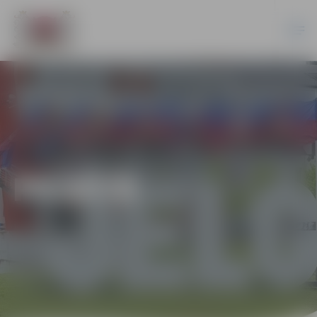
PILSĒTĀ