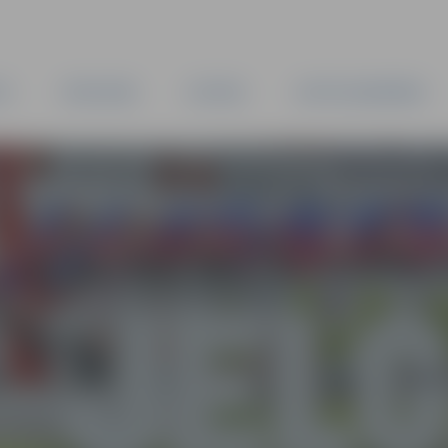
TA
PAŠVALDĪBA
IESTĀDES
KAPITĀLSABIEDRĪBAS