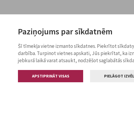
Paziņojums par sīkdatnēm
Šī tīmekļa vietne izmanto sīkdatnes. Piekrītot sīkdat
darbība. Turpinot vietnes apskati, Jūs piekrītat, ka i
jebkurā laikā varat atsaukt, nodzēšot saglabātās sīkd
APSTIPRINĀT VISAS
PIELĀGOT IZVĒL
Kontakti
Jelgavas valstp