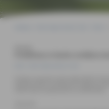
Sākumlapa
Portāla “Jelgavas Vēstnesis” arhīvs
Pilsētā
Klausīties
Problēmas ar banku norēķinu ka
Pilsētā
Portāla “Jelgavas Vēstnesis” arhīvs
Pirmdien, ap septiņiem vakarā Jelgavā sākās īsts ha
dēļ pēkšņi veikalos un pakalpojumu sniegšanas punkto
kartēm. Naudu nevarēja izņemt arī no bankomātiem.
Zane Auziņa