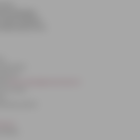
 haoss
eslu dēļ pēkšņi
 nebija iespējams
arēja izņemt arī no
ti
 kartei tiek
ā vai arī
tāla
http://www.jelgavasvestnesis.lv/
ne ar vienas
osu.
sstundu, pēc kā
sis.lv/
 atbildes