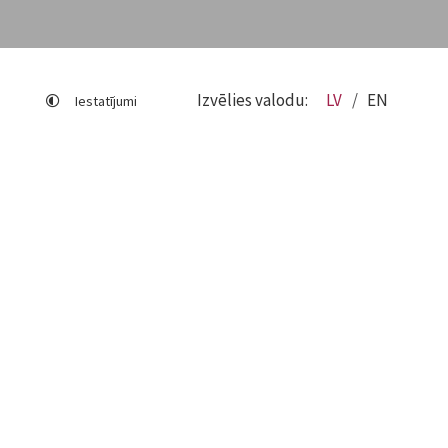
Izvēlies valodu:
LV
EN
Iestatījumi
Lapas karte
Viegli lasīt