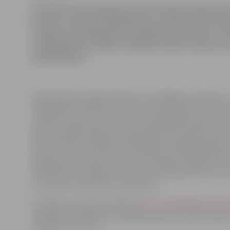
Pirmdien, pēc septiņiem vakarā Jelgavā sākās īsts
pēc tam, kad bez brīdinājuma un nesaprotamu iem
veikalos un pakalpojumu sniegšanas punktos vairs
norēķināties ar banku norēķinu kartēm. Naudu nev
bankomātiem.
Neskaitāmiem jelgavniekiem, kas vēlējās ar bankas kar
norēķināties, nācās vien uzklausīt pārdevēju sacīto, ka
atteikts savienojums un vai nu jānorēķinās skaidrā naud
pirkums jāliek atpakaļ veikala plauktā. Saskaņā ar por
rīcībā esošo informāciju norēķināties nebija iespējams 
bankas elektronisko karti un notiekošais radīja īsti ha
Problēmas ar norēķinu kartēm turpinājās apmēram pu
tik pat ātri kā sākušās, tās beidzās.
Pirmdienas vakarā portālam
http://www.jelgavasvestne
neizdevās noskaidrot notikušā iemeslus, taču otrdien
noteikti tiks rastas.