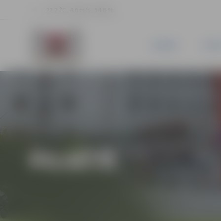
22.2 °C, 4.6 m/s, 54.6 %
JAUNUMI
PILSĒ
PILSĒTĀ