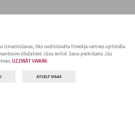
ņu izmantošanai, tiks nodrošināta tīmekļa vietnes optimāla
zmantosim sīkdatnes Jūsu ierīcē. Savu piekrišanu Jūs
atnes.
UZZINĀT VAIRĀK
.
I
ATCELT VISAS
Klientu apkalpošana
ilsētas pašvaldība
Darba laiks