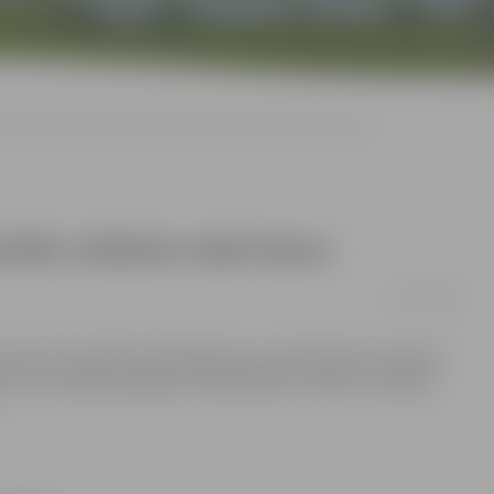
Problēmas ar banku norēķinu kartēm veikalos rada haosu
rtēm veikalos rada haosu
22/09/2008
oss pēc tam, kad bez brīdinājuma un nesaprotamu iemeslu
s vairs nebija iespējams norēķināties ar banku norēķinu