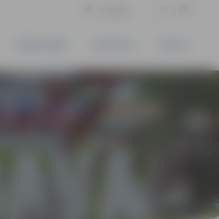
LV
EN
Iestatījumi
UZŅĒMĒJDARBĪBA
PAKALPOJUMI
KONTAKTI