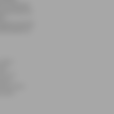
as un veterinārā
, gan uzsver, ka
bas
pamata. Un arī 21.
labi sadzīvot ar
tajās ir
idro
iktu, vai
spektori
emēram, nesen
žas ķēde.