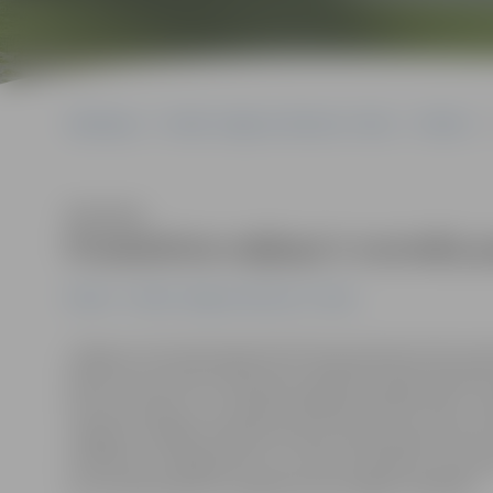
Sākumlapa
Portāla “Jelgavas Vēstnesis” arhīvs
Pilsētā
Klausīties
Produktīvie mājlopi ir normāla pa
Pilsētā
Portāla “Jelgavas Vēstnesis” arhīvs
Jelgavas teritorijā reģistrēti 38 zirgi (ieskaitot Pils salā
kazas, kas nereti arī redzamas, ganoties pļavā līdzās i
Lietuvas šoseju, kur šodienas pilsētai neraksturīgi – pa
Jelgavas nodaļas inspektore Dace Vītoliņa, gan uzsver, k
noteikumi, aizliegumam tur turēt dzīvniekus nav pama
var itin labi sadzīvot ar garām braucošajām mašīnām.