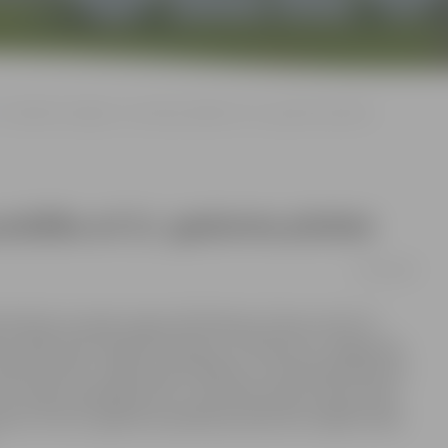
Produktīvie mājlopi ir normāla parādība arī 21. gadsimta pilsētai
rādība arī 21. gadsimta pilsētai
23/09/2008
 mītošos savvaļas zirgus); 85 liellopi; 32 aitas, kā arī 37
elai. Šāds skats regulāri redzams, arī iebraucot Jelgavā pa
šā ceļa malā – ganās zirgi. Pārtikas un veterinārā dienesta
a zirgi ir piereģistrēti un, tā kā tiek ievēroti labturības
ta. Un arī 21. gadsimta pilsētā produktīvie mājdzīvnieki