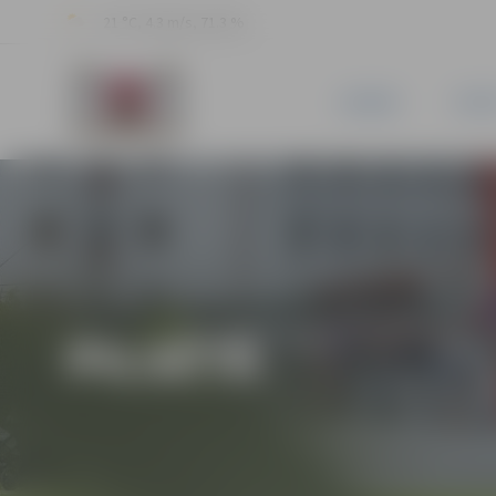
21 °C, 4.3 m/s, 71.3 %
JAUNUMI
PILSĒ
PILSĒTĀ