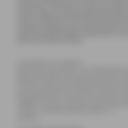
neraksturīgi – pašā ceļa malā – ganās zirgi. Pārtik
dienesta Jelgavas nodaļas inspektore Dace Vītoliņa
zirgi ir piereģistrēti un, tā kā tiek ievēroti labturī
noteikumi, aizliegumam tur turēt dzīvniekus nav 
gadsimta pilsētā produktīvie mājdzīvnieki var itin 
garām braucošajām mašīnām.
«Parasti kādi divi trīs zirgi ganās
pļavās līdzās Lietuvas šosejai – tās ir pietiekami plašas, 
atļauts ganīt, tādēļ mums nav pamata to aizliegt,» ska
D.Vītoliņa, piebilstot, ka speciālas pārbaudes, lai note
dzīvnieki ir piereģistrēti un pārbaudītu novietnes, in
šādos gadījumos veic, vien ja saņemtas sūdzības. «Pi
reaģējām uz sūdzību, kurā minēts, ka kazai kaklā grie
Tiesa gan – šis gadījums bija ārpus pilsētas,» tā
inspektore.