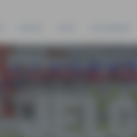
TA
PAŠVALDĪBA
IESTĀDES
KAPITĀLSABIEDRĪBAS