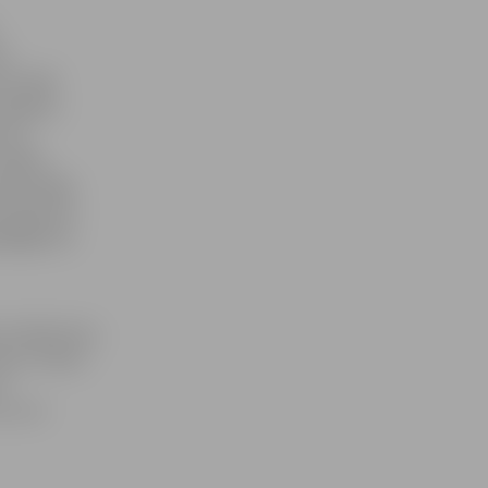
ču
rī reāli
 atšķiras
 tie
skaidro
reizticīgo
avukārt pa
gadagājuma
s noteikumos,
opus. Pļavas
ar
un citi