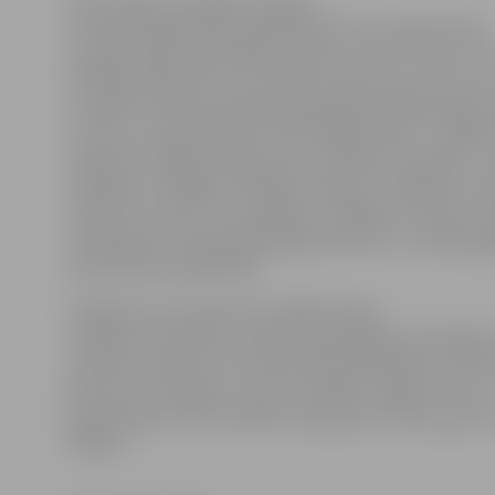
Viņa norāda, ka pašlaik Jelgavas
teritorijā reģistrēti 38 zirgi (ieskaitot Pils salā mītošos
savvaļas zirgus); 85 liellopi; 32 aitas, kā arī 37 kazas. Ta
D.Vītoliņa akcentē, ka tas nebūt nenozīmē, ka viņi visi a
ir pilsētā. «Nereti dzīvnieka īpašnieka juridiskā adrese
no tās, kur patiesībā tiek turēti mājdzīvnieki – dažkārt
reģistrēti Jelgavā, lai gan tiek turēti ārpus pilsētas,» 
inspektore, atklājot, ka šāda situācija ir, piemēram, pa
draudzei vai tiem, kam mājlopu turēšana ir bizness. S
vienai govij vai kazai pilsētā galvenokārt tur vecāka 
ļaudis savām vajadzībām.
Jāpiebilst, ka produktīvo mājdzīvnieku
turēšanas teritorijas noteiktas pašvaldības saistošajo
paredzot robežas, aiz kurām iedzīvotāji drīkst turēt l
pie Lietuvas šosejas ir aiz šīm robežām, tādēļ arī šeit v
ganīties gan nereti manāmie zirgi, gan arī kazas, govis 
mājlopi.