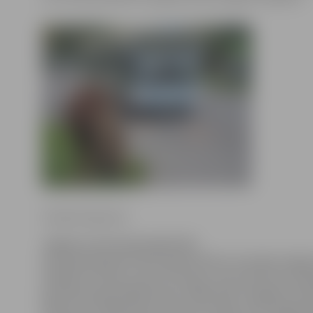
Sintija Čepanone
Jelgavas teritorijā reģistrēti
38 zirgi (ieskaitot Pils salā mītošos savvaļas zirgus
liellopi; 32 aitas, kā arī 37 kazas, kas nereti arī re
ganoties pļavā līdzās ielai. Šāds skats regulāri red
iebraucot Jelgavā pa Lietuvas šoseju, kur šodienas