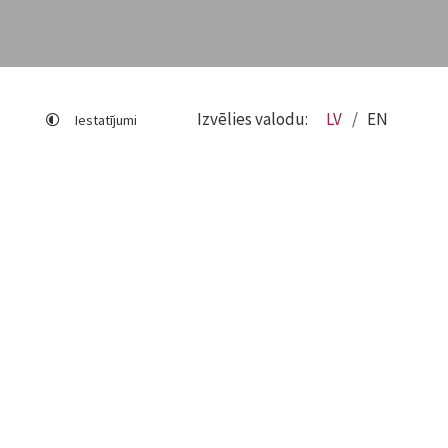
Izvēlies valodu:
LV
EN
Iestatījumi
Lapas karte