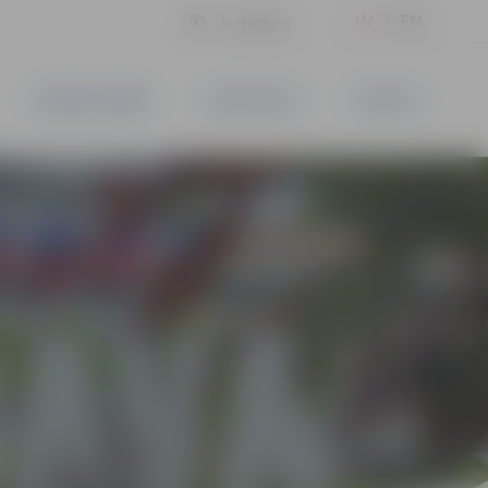
LV
EN
Iestatījumi
UZŅĒMĒJDARBĪBA
PAKALPOJUMI
KONTAKTI