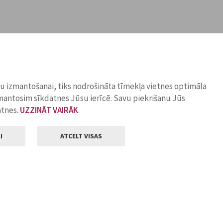
ņu izmantošanai, tiks nodrošināta tīmekļa vietnes optimāla
zmantosim sīkdatnes Jūsu ierīcē. Savu piekrišanu Jūs
atnes.
UZZINĀT VAIRĀK
.
I
ATCELT VISAS
Klientu apkalpošana