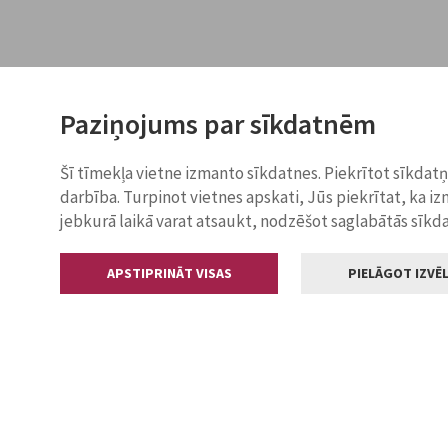
Paziņojums par sīkdatnēm
Šī tīmekļa vietne izmanto sīkdatnes. Piekrītot sīkdat
darbība. Turpinot vietnes apskati, Jūs piekrītat, ka i
jebkurā laikā varat atsaukt, nodzēšot saglabātās sīkd
APSTIPRINĀT VISAS
PIELĀGOT IZVĒL
Kontakti