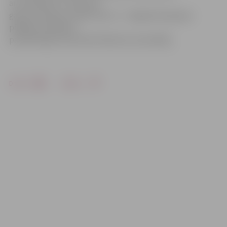
automašīnām, mēs esam
gatavi kampaņu atsākt. Bet nu – šā gada kampaņas
pēdējie invalīdiem
paredzētajās stāvvietās fiksētie autovadītāji.
Drukāt
Dalīties