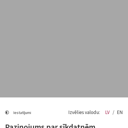
Izvēlies valodu:
LV
EN
Iestatījumi
Paziņojums par sīkdatnēm