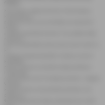
Stepane.
Kopš oktobra «Jelgavas Vēstnesis» īsteno kampaņu,
kuras laikā esam
pieķēruši ne vienu vien autovadītāju, kas nepamatoti
izmanto
invalīdiem paredzētās stāvvietas. Tiesa, pēdējo nedēļu
novērojumi
liecina, ka pilsētā šādu nekauņu kļuvis aizvien mazāk. To,
ka
uzlabojums šajā jomā patiešām ir vērojams, secina arī
Pašvaldības
policija. Satiksmes uzraudzības nodaļas priekšniece
I.Stepane gan
neņemas spriest, kas ir šī uzlabojuma iemesls. ««Jelgavas
Vēstneša»
kampaņa ir laba un veicina kārtības ievērošanu. Taču
pieļauju, ka
šajā reizē galvenais situācijas uzlabošanās avots varētu