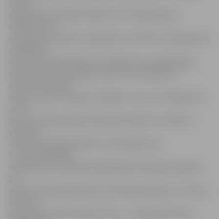
būt arī
palielinātais administratīvais sods. Kopš augusta
cilvēkiem, kas
nepamatoti izmanto invalīdiem ar kustību traucējumiem
paredzētās
stāvvietas, nākas šķirties no 40 latiem, kas pašreizējos
ekonomiskajos apstākļos varētu būt visai jūtams
iztrūkums naudas
makā,» spriež I.Stepane. Viņa gan uzsver, ka situācija nav
arī tik
laba, lai pseidoinvalīdi stāvvietās vispār vairs nebūtu
atrodami.
Tā kopumā šajā gadā līdz 15. decembrim par
transportlīdzekļu
novietošanu invalīdiem paredzētās stāvvietās sastādīti
233
administratīvā pārkāpuma protokoli paziņojumi. Tostarp
laikā no 1.
septembra līdz decembra vidum – 46 administratīvā