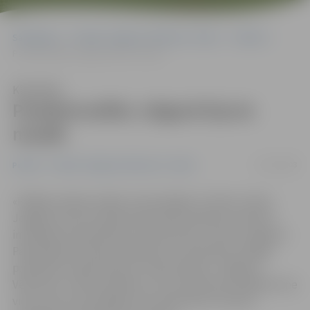
Sākumlapa
Portāla “Jelgavas Vēstnesis” arhīvs
Pilsētā
Pseidoinvalīdu Jelgavā kļuvis mazāk
Klausīties
Pseidoinvalīdu Jelgavā kļuvis
mazāk
22/12/2008
Pilsētā
Portāla “Jelgavas Vēstnesis” arhīvs
«Pēdējo mēnešu laikā ir samazinājies to šoferu skaits
Jelgavā, kas bez atbilstoša iemesla atļaujas izmantot
invalīdiem paredzētās autostāvvietas,» secina Jelgavas
Pašvaldības policijas Satiksmes uzraudzības nodaļas
priekšniece Inga Stepane. Kopš oktobra «Jelgavas
Vēstnesis» īsteno kampaņu, kuras laikā esam pieķēruši ne
vienu vien autovadītāju, kas nepamatoti izmanto