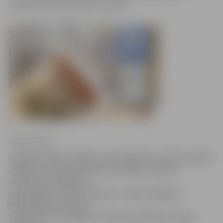
invalīdiem paredzētās stāvvietas.
Zane Auziņa
«Pēdējo mēnešu laikā ir samazinājies to šoferu skaits
Jelgavā, kas bez atbilstoša iemesla atļaujas
izmantot invalīdiem
paredzētās autostāvvietas,» secina Jelgavas
Pašvaldības policijas
Satiksmes uzraudzības nodaļas priekšniece Inga