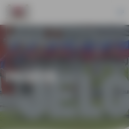
PILSĒTĀ