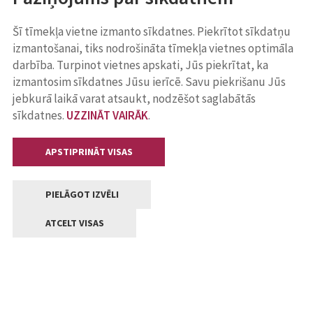
Šī tīmekļa vietne izmanto sīkdatnes. Piekrītot sīkdatņu
izmantošanai, tiks nodrošināta tīmekļa vietnes optimāla
darbība. Turpinot vietnes apskati, Jūs piekrītat, ka
izmantosim sīkdatnes Jūsu ierīcē. Savu piekrišanu Jūs
jebkurā laikā varat atsaukt, nodzēšot saglabātās
sīkdatnes.
UZZINĀT VAIRĀK
.
APSTIPRINĀT VISAS
PIELĀGOT IZVĒLI
ATCELT VISAS