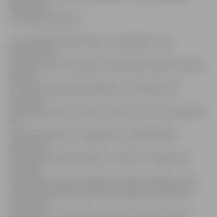
pārkāpuma
protokoli paziņojumi.
Taču joprojām būtisku daļu no sodītajiem veido
personas, kas
izmanto nu jau divus gadus nederīgās dzeltenās invalīdu
kartītes.
Šie ir arī nepatīkamākie gadījumi. «Galvenokārt tā
saucamās
dzeltenās kartītes izmanto cilvēki, kuriem ir invaliditāte,
taču
varu vien kārtējo reizi atgādināt, ka specializētās
stāvvietas ir
paredzētas tikai personām ar kustību traucējumiem.
Cilvēkam
invaliditāte var būt noteikta arī redzes, dzirdes vai citu
veselības traucējumu dēļ, taču invalīdu transportam
paredzētās
stāvvietas, kas ir platākas un parasti atrodas tuvu pie