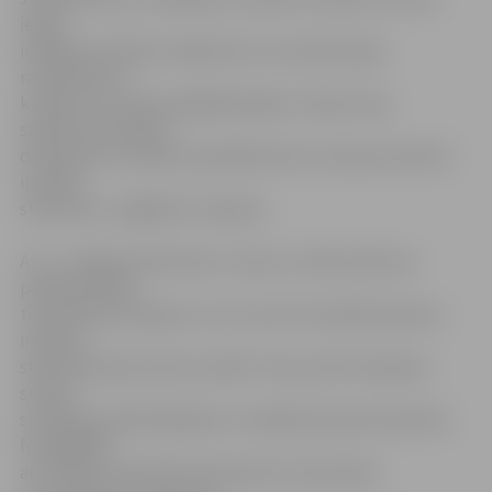
ieejas
iestādē, domātas vienīgi tiem, kuri pārvietojas
ratiņkrēslā, ar
kruķiem vai citiem palīglīdzekļiem. Viņiem Ceļu
satiksmes drošības
direkcija arī izsniedz speciālās kartes, kas ļauj izmantot
invalīdu
stāvvietas,» atgādina I.Stepane.
Ar to «Jelgavas Vēstnesis» vismaz uz laiku pārtrauc
pseidoinvalīdu
tvarstīšanas kampaņu un cer, ka arī turpmāk nekauņu
invalīdu
stāvvietās kļūs aizvien mazāk. Tiesa, ja būs vērojama
strauja
situācijas pasliktināšanās un redakcija saņems daudzas
fotogrāfijas
ar invalīdu stāvvietās nepamatoti novietotām