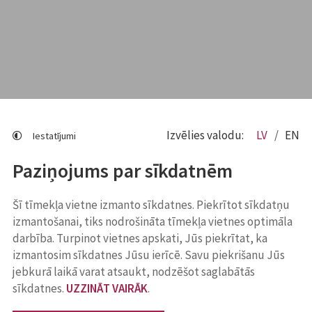
Izvēlies valodu:
LV
EN
Iestatījumi
Paziņojums par sīkdatnēm
Šī tīmekļa vietne izmanto sīkdatnes. Piekrītot sīkdatņu
izmantošanai, tiks nodrošināta tīmekļa vietnes optimāla
darbība. Turpinot vietnes apskati, Jūs piekrītat, ka
izmantosim sīkdatnes Jūsu ierīcē. Savu piekrišanu Jūs
jebkurā laikā varat atsaukt, nodzēšot saglabātās
sīkdatnes.
UZZINĀT VAIRĀK
.