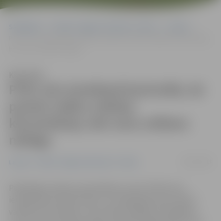
Sākumlapa
Portāla “Jelgavas Vēstnesis” arhīvs
Latvijā
PTAC eiro ieviešanā kontrolēs, lai pareizi veiktu valūtas konvertāciju,
bet cenu celšanu neliegs
Klausīties
PTAC eiro ieviešanā kontrolēs, lai
pareizi veiktu valūtas
konvertāciju, bet cenu celšanu
neliegs
03/01/2013
Latvijā
Portāla “Jelgavas Vēstnesis” arhīvs
Patērētāju tiesību aizsardzības centrs (PTAC) eiro
ieviešanā kontrolēs tikai to, lai tirgotāji pareizi veiktu
valūtas konvertāciju, taču nekas neliegs uzņēmējiem