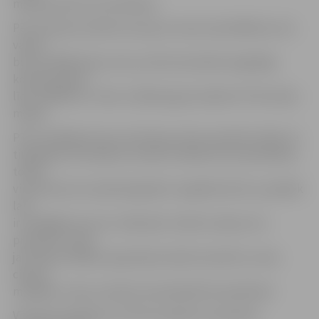
mēnešus pēc eiro ieviešanas.
Pēc Vītoliņas stāstītā, sods par cenas nenorādīšanu eiro
varētu
būt ap 1000 latiem, bet, ja tiks konstatēta negodīga
komercprakse –
līdz 10 000 latu. Sodu uzlikšana gan nebūšot PTAC darba
mērķis.
PTAC vadītāja atzina, ka Eiropas valstu pieredze rāda, ka
tirgotāji eiro ieviešanu izmanto nelielai cenu pacelšanai,
tomēr
viņa domā, ka Latvijā tirgotāji to negribēs darīt, jo pašlaik
lats
ir vērtīgāks par eiro, tātad pēc valūtas maiņas visu
produktu cenas
jau liksies lielākas. Igaunijā savukārt produktu cenas
ciparos
mainījās uz leju, kas ļāvis nemanāmāk tās palielināt.
Vītoliņa pastāstīja, ka PTAC budžetā ir paredzēti