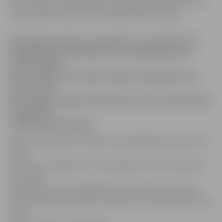
celt cenas, jo tās katrs drīkst noteikt, kādas vēlas, šorīt
Latvijas Radio sacīja PTAC vadītāja Baiba Vītoliņa.
Patērētāju tiesību aizsardzības centrs (PTAC) eiro
ieviešanā kontrolēs tikai to, lai tirgotāji pareizi
veiktu valūtas
konvertāciju, taču nekas neliegs uzņēmējiem celt
cenas, jo tās
katrs drīkst noteikt, kādas vēlas, šorīt Latvijas Radio
sacīja PTAC
vadītāja Baiba Vītoliņa.
Šāda uzraudzība tiks veikta, lai patērētāji varētu precīzi
sekot
līdzi cenu izmaiņām un lai, piemēram, nav tā, ka preces
cena latos
norādīta lats, bet patiesībā tā ir 1,20 lati. PTAC valūtas
konvertācijas precizitāti uzraudzīs trīs mēnešus pirms un
sešus