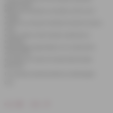
papildus ap 80
000 latu eiro ieviešanas uzraudzībai, tomēr centra
vadītāja
rēķinās, ka uz deviņiem mēnešiem kvalitatīvus kadrus
atrast
nevarēs, tāpēc tā vietā ir plānots sadarboties ar
patērētāju
sabiedriskajām organizācijām, kuru ziņotāji varētu
informēt PTAC
par vietām, kur varētu būt nepieciešamas īpašas
pārbaudes.
Eiro ieviešana Latvijā tiek plānota no nākamā gada.
LETA
Drukāt
Dalīties