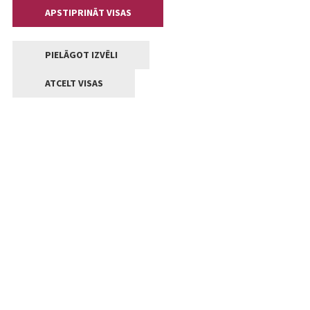
APSTIPRINĀT VISAS
PIELĀGOT IZVĒLI
ATCELT VISAS
Kontakti
Jelgavas valstpilsētas pašvaldība
Lielā iela 11, Jelgava, LV-3001
+371 63005522
pasts@jelgava.lv