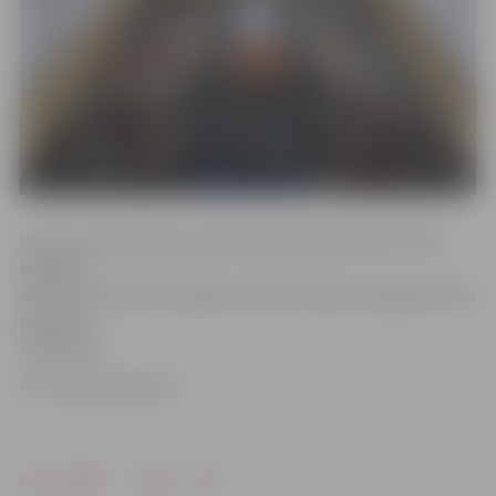
Kā ziņo aculiecinieki, sadursmē iesaistītas Volvo XC70,
Peugeot
407 un Audi A4 automašīnas. Šobrīd satiksmi regulē Valsts
policijas
darbinieki.
Foto: Austris Auziņš
Drukāt
Dalīties