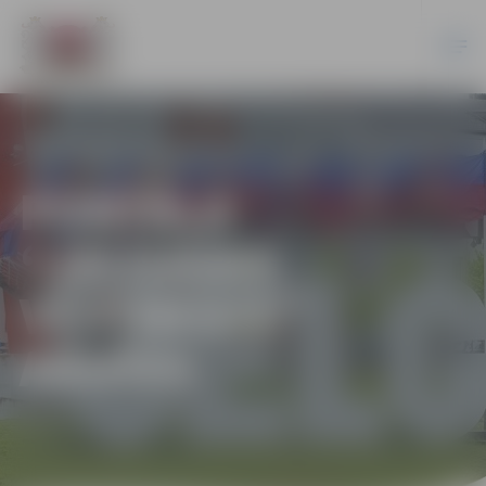
PORTĀLA
“JELGAVAS
VĒSTNESIS”
ARHĪVS