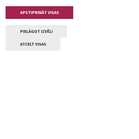
APSTIPRINĀT VISAS
PIELĀGOT IZVĒLI
ATCELT VISAS
Kontakti
Jelgavas valstpilsētas pašvaldība
Lielā iela 11, Jelgava, LV-3001
+371 63005522