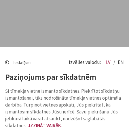
Izvēlies valodu:
LV
EN
Iestatījumi
Paziņojums par sīkdatnēm
Šī tīmekļa vietne izmanto sīkdatnes. Piekrītot sīkdatņu
izmantošanai, tiks nodrošināta tīmekļa vietnes optimāla
darbība. Turpinot vietnes apskati, Jūs piekrītat, ka
izmantosim sīkdatnes Jūsu ierīcē. Savu piekrišanu Jūs
jebkurā laikā varat atsaukt, nodzēšot saglabātās
sīkdatnes.
UZZINĀT VAIRĀK
.