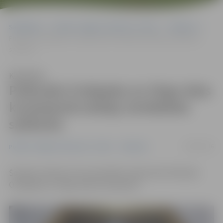
Sākumlapa
Portāla “Jelgavas Vēstnesis” arhīvs
Satiksme
Pulkveža O.Kalpaka un Zirgu ielas krustojumā avārija; ierobežota
satiksme
Klausīties
Pulkveža O.Kalpaka un Zirgu ielas
krustojumā avārija; ierobežota
satiksme
28/09/2016
Portāla “Jelgavas Vēstnesis” arhīvs
Satiksme
Šovakar notikusi trīs automašīnu sadursme Pulkveža
O.Kalpaka un Zirgu ielas krustojumā.