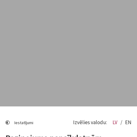
Izvēlies valodu:
LV
EN
Iestatījumi