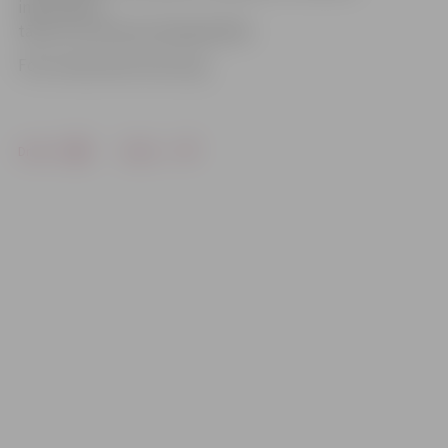
informatīvo
tālruni vai vērsties lidsabiedrībā.
Foto: www.zeme-buve.org
Drukāt
Dalīties