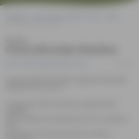
Sākumlapa
Portāla “Jelgavas Vēstnesis” arhīvs
Latvijā
Puteņa dēļ kavējas lidmašīnas
Klausīties
Puteņa dēļ kavējas lidmašīnas
11/01/2016
Latvijā
Portāla “Jelgavas Vēstnesis” arhīvs
Starptautiskajā lidostā «Rīga» sniegputeņa dēļ kavējas
ielidojošie reisi, ziņo LETA.
Lai iegūtu precīzāku informāciju, pasažieri aicināti
apmeklēt
lidostas mājas lapu www.riga-airport.com, kurā dati par
reisu
aizkavēšanos tiek operatīvi atjaunoti, zvanīt pa