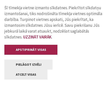
Šī tīmekļa vietne izmanto sīkdatnes. Piekrītot sīkdatņu
izmantošanai, tiks nodrošināta tīmekļa vietnes optimāla
darbība. Turpinot vietnes apskati, Jūs piekrītat, ka
izmantosim sīkdatnes Jūsu ierīcē. Savu piekrišanu Jūs
jebkurā laikā varat atsaukt, nodzēšot saglabātās
sīkdatnes.
UZZINĀT VAIRĀK
.
APSTIPRINĀT VISAS
PIELĀGOT IZVĒLI
ATCELT VISAS