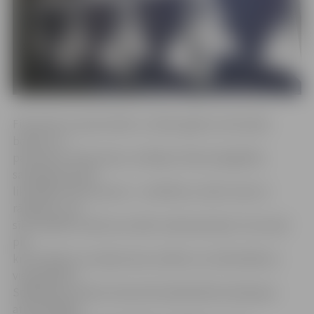
Filma tika uzņemta 2012. un 2013. gadā un tās stāsts
balstīts uz
patiesiem notikumiem, attēlojot tikko pilngadību
sasnieguša puiša
liktenīgu dzīves posmu – konflikts ar māti «iziet no
rāmjiem», par
sīku zādzību māte savu dēlu nodod policijai. Tas noved
pie
krustcelēm ar Latvijas tiesu sistēmu un attiecībām ar
vienaudžiem.
Spēlfilmas notikumi akcentē sabiedrībā novērojamo
atsvešinātību