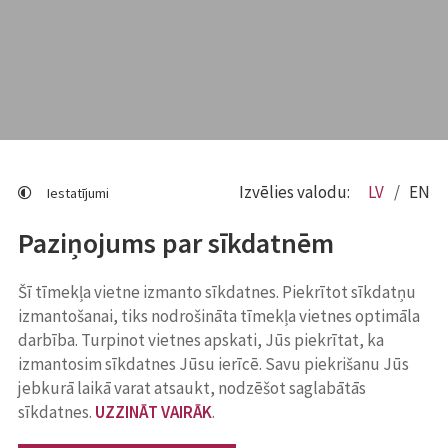
Izvēlies valodu:
LV
EN
Iestatījumi
Paziņojums par sīkdatnēm
Šī tīmekļa vietne izmanto sīkdatnes. Piekrītot sīkdatņu
izmantošanai, tiks nodrošināta tīmekļa vietnes optimāla
darbība. Turpinot vietnes apskati, Jūs piekrītat, ka
izmantosim sīkdatnes Jūsu ierīcē. Savu piekrišanu Jūs
jebkurā laikā varat atsaukt, nodzēšot saglabātās
sīkdatnes.
UZZINĀT VAIRĀK
.