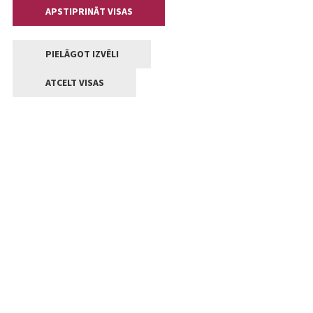
APSTIPRINĀT VISAS
PIELĀGOT IZVĒLI
ATCELT VISAS
Kontakti
Jelgavas valstpilsētas pašvaldība
Lielā iela 11, Jelgava, LV-3001
+371 63005522
pasts@jelgava.lv