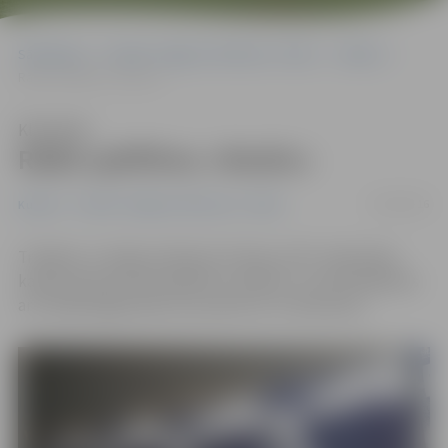
Sākumlapa
Portāla “Jelgavas Vēstnesis” arhīvs
Kultūra
Rādīs spēlfilmu «Modris»
Klausīties
Rādīs spēlfilmu «Modris»
30/04/2016
Kultūra
Portāla “Jelgavas Vēstnesis” arhīvs
Trešdien, 4. maijā, pulksten 21.10 pa «LNT» televīzijas
kanālu demonstrēs spēlfilmu «Modris», kurā filmējušies
arī vairāki jelgavnieki, kas saistīti ar 4. vidusskolu.