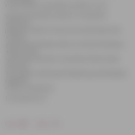
starp vecākiem un jauniešiem, indivīdu un varu.
Galvenā varoņa Modra meitene ir 4. vidusskolas
absolvente
jelgavniece Sabīne Trumsiņa, bet puiša draugu lomas
uzticētas
absolventiem Alfrēdam Sebrim un Kristam Krūskopam,
mācību stundu
vada režisora sievastēvs 4. vidusskolas direktors Agris
Celms, bet
kora «Spīgo» meitenes gan filmējušās, gan iedziedājušas
spēlfilmas
«Modris» tituldziesmu.
Foto: parkulturu.lv
Drukāt
Dalīties