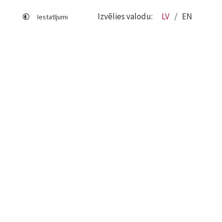
Izvēlies valodu:
LV
EN
Iestatījumi
Lapas karte
Viegli lasīt
Sociālo mediju lietošana
Sīkdatņu izmantošana