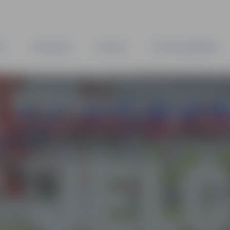
TA
PAŠVALDĪBA
IESTĀDES
KAPITĀLSABIEDRĪBAS