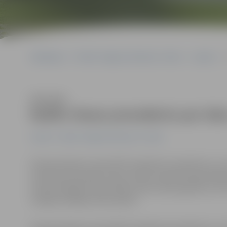
Sākumlapa
Portāla “Jelgavas Vēstnesis” arhīvs
Latvijā
R
Klausīties
Radīts tiesas precedents par la
Latvijā
Portāla “Jelgavas Vēstnesis” arhīvs
Eiropas Kopienu tiesa (EKT) pieņēmusi spriedumu, ar 
avioreisiem pasažieri tiesas ceļā var pieprasīt gan biļet
aviokompānijas reģistrācijas valsts tiesā, aģentūru LET
nodaļas vadītāja Jana Saulīte.