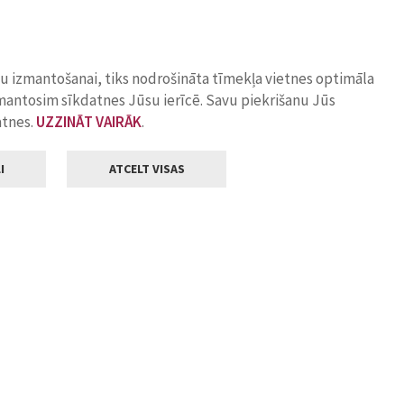
ņu izmantošanai, tiks nodrošināta tīmekļa vietnes optimāla
zmantosim sīkdatnes Jūsu ierīcē. Savu piekrišanu Jūs
atnes.
UZZINĀT VAIRĀK
.
I
ATCELT VISAS
Klientu apkalpošana
ilsētas pašvaldība
Darba laiks
, Jelgava, LV-3001
Pirmdienās
8.00 - 18.00
Otrdienās
8.00 - 17.00
22