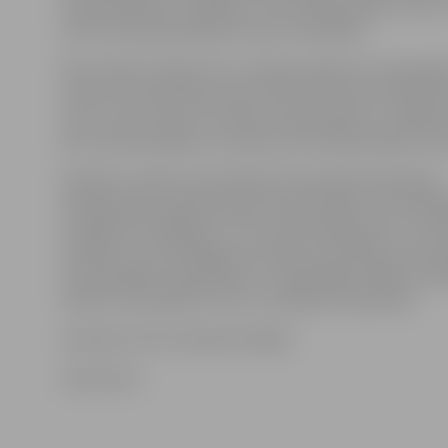
kompensācija no «airBaltic», bet tikai jautājumu par t
valsts tiesai piekritīga šīs lietas iztiesāšana.
Pēc Saulītes teiktā, šis ir svarīgs spriedums aviopasaž
tiesību aizsardzības jomā, jo precizē līdz šim neskaid
par to, kuras valsts vai valstu tiesā pasažieri ir tiesīgi v
pret aviokompāniju ar prasību par kompensācijas izm
Pasažieru tiesību aizsardzībai tā sauktā Aviopasažieru
kompensāciju regula paredz daudz lētāku un vienkār
risināšanas mehānismu. Proti, katrā dalībvalstī ir noz
iestāde, kura atbildīga par sūdzību izskatīšanu par 
neizmaksāšanu pasažieriem. Latvijā šāda iestāde ir Pat
tiesību aizsardzības centrs, atzīmēja TM pārstāve.
Spriedumu EKT pieņēma 9.jūlijā.
www.leta.lv