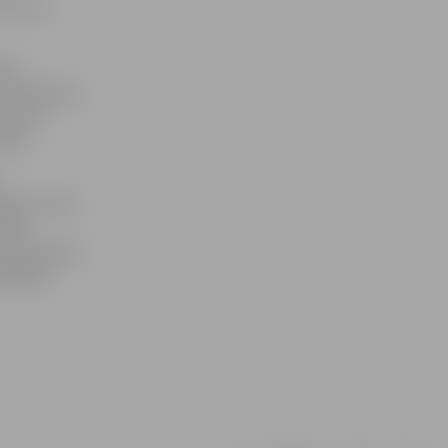
o, kuras
ieru
ro jautājumu
ērsties
aksu.
šāku strīdu
īmēta
kompensāciju
ērētāju