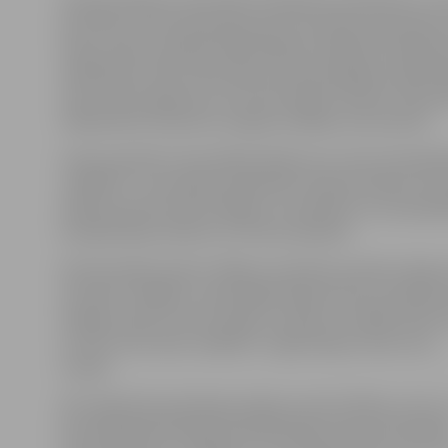
Eiropas Kopienu tiesa (EKT) pieņēmusi spriedumu, ar 
precizēts, ka kompensācijas par atceltiem avioreisiem
tiesas ceļā var pieprasīt gan biļetē norādītās izlidošan
ielidošanas valsts tiesā, kā arī aviokompānijas reģistrāc
valsts tiesā, aģentūru LETA informēja Tieslietu ministr
Sabiedrisko attiecību nodaļas vadītāja Jana Saulīte.
Lietas pamatā ir tiesvedība Vācijā, kuru pret aviosabi
«airBaltic”» par lidojuma Minhene-Viļņa atcelšanu iero
Vācijas pilsonis Peters Rēders, lai piedzītu no aviosab
kompensāciju 250 eiro (175 latu) apmērā.
Kā informēja Saulīte, Rēders iesniedza prasību Vācijas 
savukārt «airBaltic» apstrīdēja Vācijas tiesu jurisdikcij
iespēju skatīt šo lietu Vācijā, uzskatot, ka šāda rakstu
var tikt celta tikai «airBaltic» reģistrācijas vietā, tas ir,
Latvijā.
EKT šajā lietā neskatīja jautājumu pēc būtības, proti, 
konkrētajā faktiskajā situācijā Vācijas pilsonim pienāk