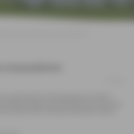
adīts tiesas precedents par labu aviopasažieriem
bu aviopasažieriem
10/07/2009
kuru tiek precizēts, ka kompensācijas par atceltiem
ē norādītās izlidošanas, gan ielidošanas valsts tiesā, kā arī
A informēja Tieslietu ministrijas Sabiedrisko attiecību