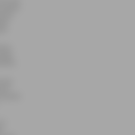
kuru tiek
 pasažieri
as, gan
ijas
ijas
edrību
sināja
iedrības
tiesā,
u jeb
ra prasība
vai
as