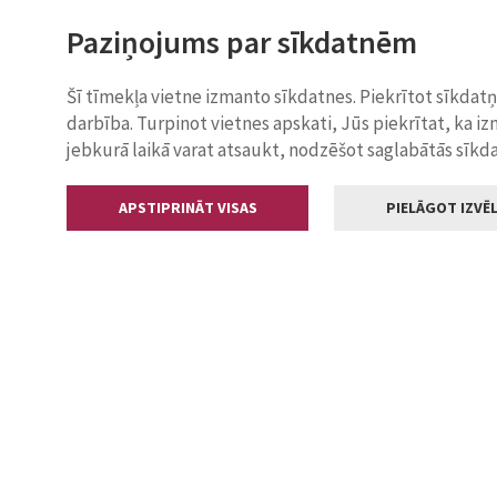
Paziņojums par sīkdatnēm
Šī tīmekļa vietne izmanto sīkdatnes. Piekrītot sīkdat
darbība. Turpinot vietnes apskati, Jūs piekrītat, ka i
jebkurā laikā varat atsaukt, nodzēšot saglabātās sīkd
APSTIPRINĀT VISAS
PIELĀGOT IZVĒL
Kontakti
Jelgavas valstp
Lielā iela 11
+371 630055