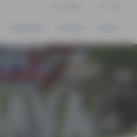
LV
EN
Iestatījumi
UZŅĒMĒJDARBĪBA
PAKALPOJUMI
KONTAKTI