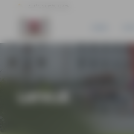
21.3 °C, 5.6 m/s, 71.4 %
JAUNUMI
PILSĒ
LATVIJĀ