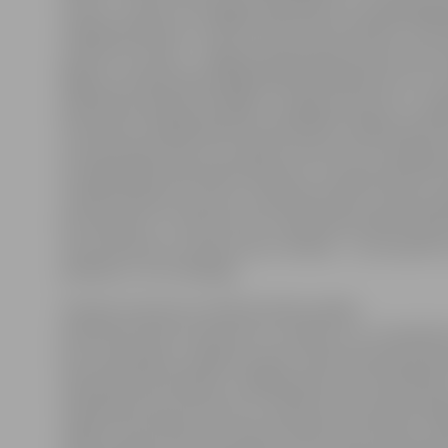
centru «Junda», bet šogad sadarbībā ar muzejpedago
radošās darbnīcas, veltītas dzelzceļa tematikai. Tās pa
notiek trīs vietās – Jelgavas ekspozīcijā, Dzelzceļa m
Rīgā un Latvijas Nacionālajā bibliotēkā. Bērniem, kur
pieteikties darbnīcām Rīgā, ir iespēja atbraukt uz Jelg
interesenti nedēļas gaitā var apmeklēt vairākas darbnī
muzeja ekspozīciju un izstāžu kuratore Ilze Freiberga.
ka organizējot aktivitātes bērniem, muzeja kolektīvs k
cenšas izdomāt, ko jaunu, lai bērniem būtu interese a
šeit atkārtoti. «Citi pie mums ir bijuši bērnudārza laikā
tam atveduši uz muzeju savus vecākus – tas vienmēr ir
patīkami,» tā I.Freiberga.
Stacijas nosaukumu darbnīcā bērni pētīja
dzelzceļa staciju nosaukumu uzrakstus un, izmantojo
burtu paraugus, veidoja tos paši. «Mani interesē būvni
vēlos kļūt par arhitektu, tādēļ pieteicos šai nodarbība
mācāmies konstruēt burtus. Zīmēt burtus pēc paraug
viegli, kā man šķita, bet man šī darbnīca ļoti patīk,» at