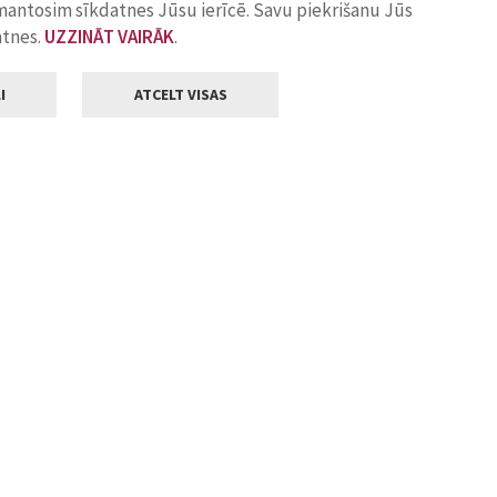
zmantosim sīkdatnes Jūsu ierīcē. Savu piekrišanu Jūs
atnes.
UZZINĀT VAIRĀK
.
I
ATCELT VISAS
Klientu apkalpošana
ilsētas pašvaldība
Darba laiks
, Jelgava, LV-3001
Pirmdienās
8.00 - 18.00
Otrdienās
8.00 - 17.00
22
Trešdienās
8.00 - 17.00
va.lv
Ceturtdienās
8.00 - 17.00
Piektdienās
8.00 - 14.30