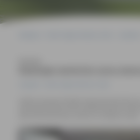
Sākumlapa
Portāla “Jelgavas Vēstnesis” arhīvs
Jauniešiem
Klausīties
Radošajās darbnīcās izzina dzelz
Jauniešiem
Portāla “Jelgavas Vēstnesis” arhīvs
Skolēnu pavasara brīvlaikā Latvijas Dzelzceļa vēstures
dzelzceļa tematikai veltītas radošās darbnīcas. Šodie
pētot dzelzceļa staciju uzrakstus un veidojot tos paši.