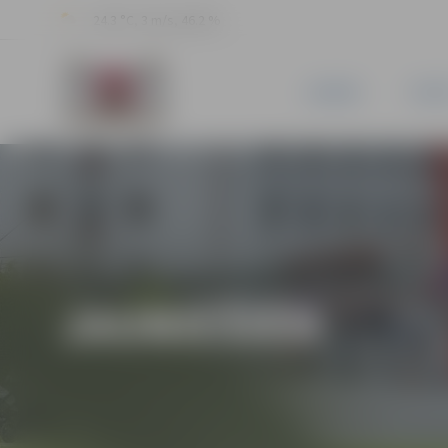
24.3 °C, 3 m/s, 46.2 %
JAUNUMI
PILSĒ
JAUNIEŠIEM