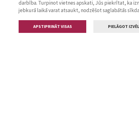
darbība. Turpinot vietnes apskati, Jūs piekrītat, ka i
jebkurā laikā varat atsaukt, nodzēšot saglabātās sīkd
APSTIPRINĀT VISAS
PIELĀGOT IZVĒL
Kontakti
Jelgavas valstp
Lielā iela 11
+371 630055
pasts@jelga