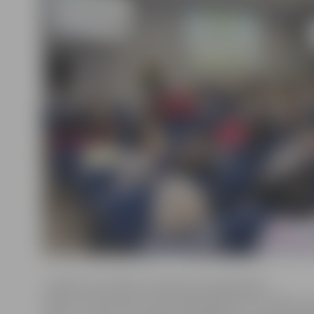
«Skolēnu brīvlaikā muzejā esam organizējuši
spēles, ekskursijas, esam sadarbojušies arī ar bērnu u