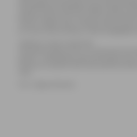
astoņus gadus vecais Kristiāns, kurš muzeju apmeklē ja
Savukārt darbnīcas dalībnieks Krišjānis norāda, ka dar
pieteikusi mamma, bet arī viņu pašu interesē dzelzce
vilcienā. «Izvēlējos veidot Jūrmalas dzelzceļa stacija
jo tur dzīvo mana vecmāmiņa,» stāsta astoņgadīgais pu
Jāpiebilst, ka vakar muzejā notika
Formastērpu darbnīca, bet rīt, 15. martā, būs Filca f
darbnīca – tajā dalībnieki veidos dzelzceļnieka cepuri.
darbnīcai var, aizpildot elektronisko pieteikuma ank
vietas.
Foto: «Jelgavas Vēstnesis»