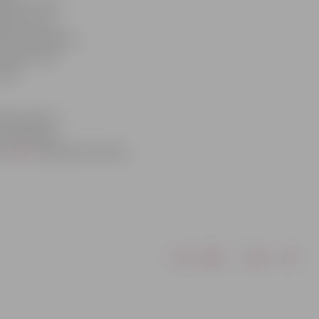
u otro reizi.
bnīcai viņu
ļš un braukšana
s nosaukumu,
isis.
ormas cepuru
 Pieteikties
etu
ŠEIT
, kamēr būs brīvas
Drukāt
Dalīties