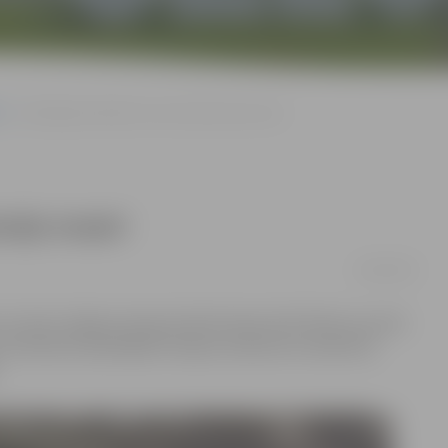
Radošajās darbnīcās izzina dzelzceļa nozari
ceļa nozari
14/03/2019
 muzeja Jelgavas ekspozīcijā Stacijas ielā 3 bērnus pulcē
n interesenti piedalījās Stacijas nosaukumu darbnīcā,