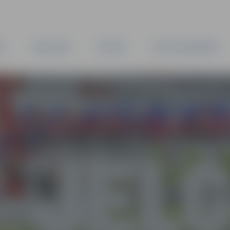
TA
PAŠVALDĪBA
IESTĀDES
KAPITĀLSABIEDRĪBAS