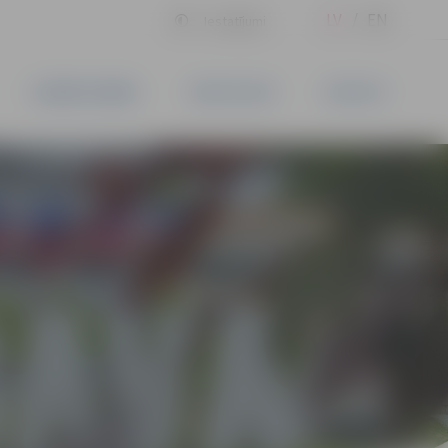
LV
EN
Iestatījumi
UZŅĒMĒJDARBĪBA
PAKALPOJUMI
KONTAKTI