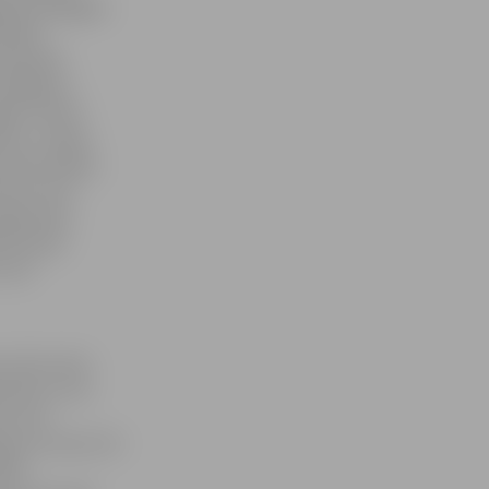
ģi izstrādājām
ralēli
uzeja ēkā
i nepaguva
avu, kā arī
cas,» stāsta
 Viņa norāda,
atru reizi
tgriezties
, bet pēc
 ļoti
t vēsturisko
ecība, un es
i, kurā
a nav nemaz tik
klāj