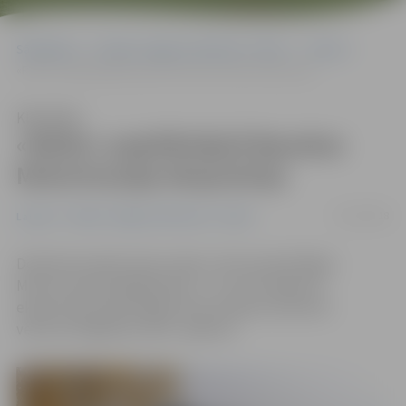
Sākumlapa
Portāla “Jelgavas Vēstnesis” arhīvs
Latvijā
«Rafiņi» papildinājuši Bauskas Motormuzeja ekspozīciju
Klausīties
«Rafiņi» papildinājuši Bauskas
Motormuzeja ekspozīciju
07/10/2018
Latvijā
Portāla “Jelgavas Vēstnesis” arhīvs
Dodoties baudīt zelta rudeni, vērts piestāt Rīgas
Motormuzeja filiālē Bauskā – tur seno spēkratu
ekspozīciju papildinājuši seši Latvijas autobūves
vēstures flagmaņa «RAF» spēkrati.