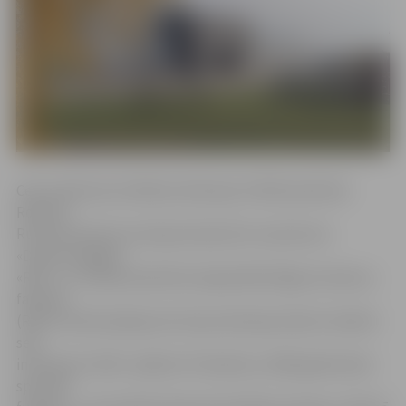
Ceļu satiksmes drošības direkcijas (CSDD) pārstāvis
Rolands
Rumba informē, ka ekspozīcijai dots nosaukums
«Daudzveidīgais
«RAF»» un tā ļauj ieskatīties leģendārās Rīgas Autobusu
fabrikas
(RAF) neredzamajā pusē. Kopumā ekspozīcijā ir skatāmi
seši
interesanti «RAF» spēkrati. Piemēram, 1994. gadā ražots
speciāla