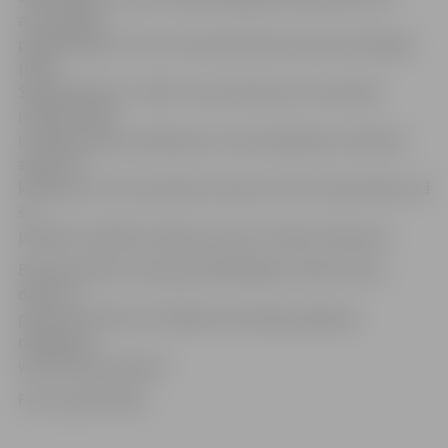
automobiļu
projektēšanas firma «International Automotive Design»
(IAD).
Sadarbojoties ar «RAF» konstruktoriem, firma dažu
mēnešu laikā
izveidoja salona aprīkojumu, kā arī pabeidza virsbūves
apdari un
krāsošanu. Auto nosaukums nāca no britu firmas IAD, jo tā
šo
projektu kodētā versijā sauca par «Project Roxanne».
Bauskas Motormuzejs apmeklētājiem atvērts katru
dienu no
pulksten 10 līdz 18. Sīkāka informācija pieejama
mājaslapā:
www.motormuzejs.lv.
Foto: publicitātes