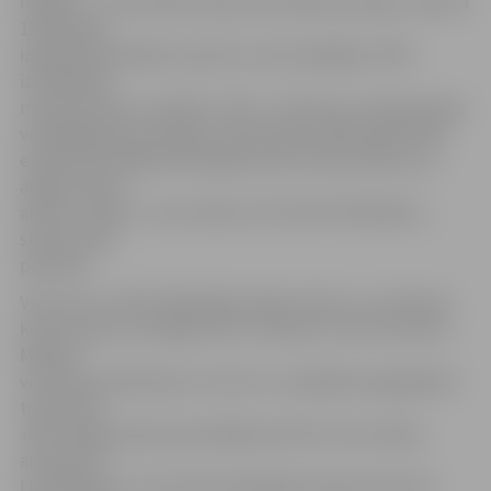
furgona – autoveikala eksperimentālais paraugs, rūpnīcā
1970. gados
izgatavotā piekabe vasarnīca, kā arī pēdējais «RAF»
izstrādātais
mikroautobusu modelis «Stils». «Kā viens no ekspozīcijas
vērtīgākajiem jaunieguvumiem jāizceļ 1991. gadā «RAF»
eksperimentālajā cehā izgatavotais mikroautobuss ar
angļu dizaina
akcentu «RAF 1», kas zināms arī kā «RAF-ROKSANA»,»
stāsta CSDD
pārstāvis.
Viņš min, ka «RAF-ROKSANA» ārējo izskatu un virsbūves
konstrukciju izstrādāja «RAF» dizaineri un konstruktori.
Mašīnas
virsbūves aprīkošana ar motoru un pārējiem agregātiem
tika veikta
«RAF» Rīgas eksperimentālajā cehā. Pēc tam mašīnu
aizsūtīja uz
Lielbritāniju, jo prototipa pabeigšanai bija piesaistīta