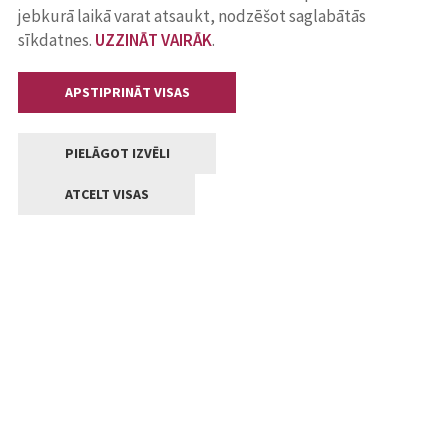
jebkurā laikā varat atsaukt, nodzēšot saglabātās
sīkdatnes.
UZZINĀT VAIRĀK
.
APSTIPRINĀT VISAS
PIELĀGOT IZVĒLI
ATCELT VISAS
Kontakti
Jelgavas valstpilsētas pašvaldība