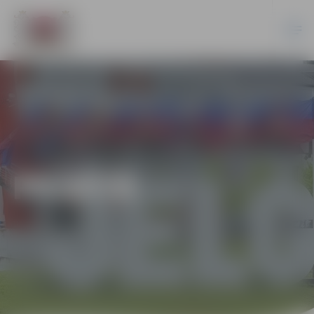
PILSĒTĀ