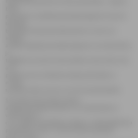
nepieciešams pārvietot arī abus pieminekļus – Ģederta
Eliasa
pieminekli un Lāčplēša pieminekļa fragmentu. Kaut arī
sākotnēji
bija plānots Eliasa pieminekli pārcelt uz vietu, kur
iepriekš
atradās Lāčplēša pieminekļa fragments, tas netiks darīts,
jo
tādējādi tas traucētu īstenot plānoto celiņu izbūvi. Līdz
ar to
projekta autori, Estētikas komisijas, Būvvaldes un
muzeja
speciālisti tikās, lai rastu citu vietu šim piemineklim.
Šim mērķim tika izveidots makets,
analogs pieminekļa izmēriem, un, to pārvietojot no
vienas vietas uz
citu, meklēts optimālākais risinājums. «Atbilstošākā vieta
piemineklim ir rasta – tas tiks novietots apmēram
pusotru metru