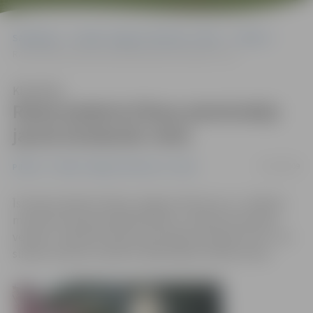
Sākumlapa
Portāla “Jelgavas Vēstnesis” arhīvs
Pilsētā
Rasta Ģederta Eliasa pieminekļa jaunā atrašanās vieta
Klausīties
Rasta Ģederta Eliasa pieminekļa
jaunā atrašanās vieta
07/09/2009
Pilsētā
Portāla “Jelgavas Vēstnesis” arhīvs
Īstenojot Ģederta Eliasa Jelgavas Vēstures un mākslas
muzeja teritorijas labiekārtošanu, nelielas korekcijas
veiktas, izvēloties Eliasa pieminekļa atrašanās vietu. Tas
sliesies mazliet nostāk no sākotnēji iecerētās vietas.