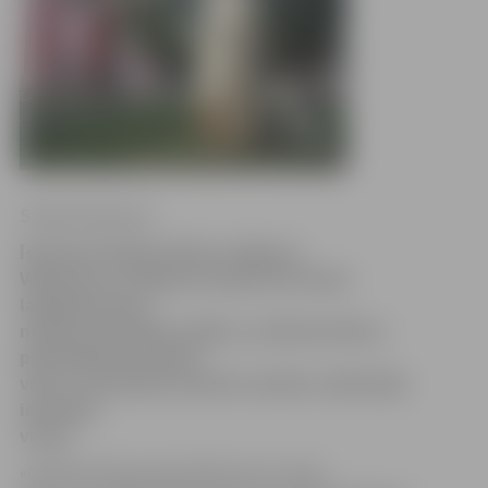
Sintija Čepanone
Īstenojot Ģederta Eliasa Jelgavas
Vēstures un mākslas muzeja teritorijas
labiekārtošanu,
nelielas korekcijas veiktas, izvēloties Eliasa
pieminekļa atrašanās
vietu. Tas sliesies mazliet nostāk no sākotnēji
iecerētās
vietas.
«Ģederta Eliasa piemineklis pie muzeja