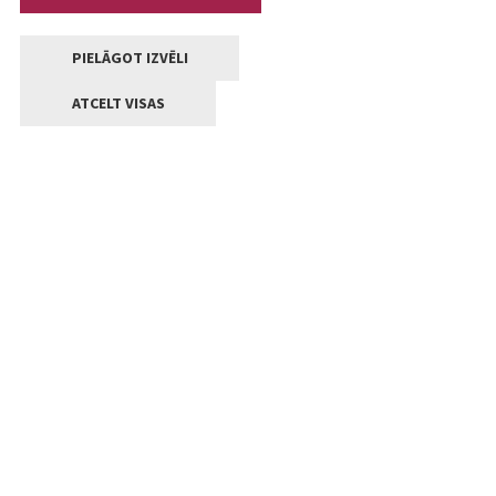
PIELĀGOT IZVĒLI
ATCELT VISAS
Kontakti
Jelgavas valstpilsētas pašvaldība
Lielā iela 11, Jelgava, LV-3001
+371 63005522
pasts@jelgava.lv