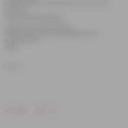
projekta budžets ir 138 tūkstoši latu, no kuriem 15
procenti ir
pašvaldības līdzfinansējums.
Jāpiebilst, ka muzeja apkārtnes
labiekārtošanas dēļ tas apmeklētājiem līdz 22.
septembrim būs
slēgts.
Foto: JV
Drukāt
Dalīties