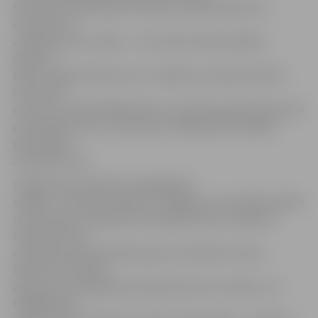
tika uzlikts 1987. gadā. Galvenais priekšnoteikums,
izvēloties tā
atrašanās vietu tolaik, – lai tas būtu ēkas priekšā,»
Ģederta
Eliasa Jelgavas Vēstures un mākslas muzeja direktore
Gita Grase
atceras, kā tolaik Mākslinieku savienības pārstāvji kopā ar
pieminekļa autoru Jāni Zariņu meklēja atbilstošāko
pieminekļa
atrašanās vietu.
Līdzīgs skats pavērās arī pagājušajā
nedēļā – īstenojot projektu «Jelgavas muzeja ēkas fasāžu
restaurācija un apkārtnes labiekārtošana», projekta
līdzautore SIA
«Arhitektoniskās izpētes grupa» arhitekte Liesma
Markova ierosināja
atjaunot muzeja galvenās piebrauktuves veidolu, un
tādējādi bija