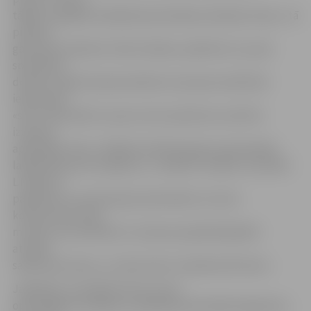
tālāk no agrākās Lāčplēša pieminekļa atrašanās vietas,» tā
pilsētas
galvenais arhitekts Uldis Seržāns, piebilstot, ka, pēc
speciālistu
domām, šajā vietā piemineklis arī proporcionāli labi
iederas jeb
«sēž». Pieminekli uz jauno vietu pārvietos, kad tiks
izveidoti
apkārtējie celiņi. «Pašlaik arhitekti gatavo pieminekļa
labiekārtojuma risinājumu,» norāda U.Seržāns. Savukārt
L.Markova
papildina, ka, pārvietojot pieminekli, arī rasts
kompromiss starp
muzeju, kas arhitekta S.Jensena projektētajā ēkā
atrodas
salīdzinoši nesen, un vēsturisko «Academia Petrina».
Jāpiebilst, ka pašlaik vēl nav rasts
optimālākais risinājums Lāčplēša pieminekļa fragmenta