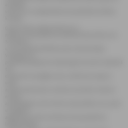
atrašanās
vietai. Par to tuvākajā laikā lems pašvaldības Estētikas
komisija.
Ģederta Eliasa Jelgavas Vēstures un
mākslas muzeja apkārtnes labiekārtošanas darbus veic
SIA «Rimts»,
un, kā norāda pašvaldības preses sekretāre Egita
Veinberga, tos
paredzēts pabeigt līdz nākamā gada 30. aprīlim. Šajā laikā
tiks
demontēti vecie gājēju celiņi, uzklāts jauns segums,
veikti
apzaļumošanas darbi, izveidota automašīnu stāvvieta
muzeja
apmeklētājiem, kā arī veikta muzeja fasādes, ielu, parka
un pagalma
apgaismojuma tīklu ierīkošana. Muzeja apkārtnes
labiekārtošanas