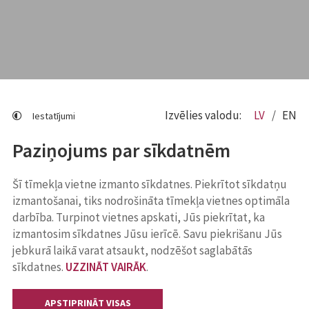
Izvēlies valodu:
LV
EN
Iestatījumi
Paziņojums par sīkdatnēm
Šī tīmekļa vietne izmanto sīkdatnes. Piekrītot sīkdatņu
izmantošanai, tiks nodrošināta tīmekļa vietnes optimāla
darbība. Turpinot vietnes apskati, Jūs piekrītat, ka
izmantosim sīkdatnes Jūsu ierīcē. Savu piekrišanu Jūs
jebkurā laikā varat atsaukt, nodzēšot saglabātās
sīkdatnes.
UZZINĀT VAIRĀK
.
APSTIPRINĀT VISAS