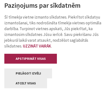
Paziņojums par sīkdatnēm
Šī tīmekļa vietne izmanto sīkdatnes. Piekrītot sīkdatņu
izmantošanai, tiks nodrošināta tīmekļa vietnes optimāla
darbība. Turpinot vietnes apskati, Jūs piekrītat, ka
izmantosim sīkdatnes Jūsu ierīcē. Savu piekrišanu Jūs
jebkurā laikā varat atsaukt, nodzēšot saglabātās
sīkdatnes.
UZZINĀT VAIRĀK
.
APSTIPRINĀT VISAS
PIELĀGOT IZVĒLI
ATCELT VISAS