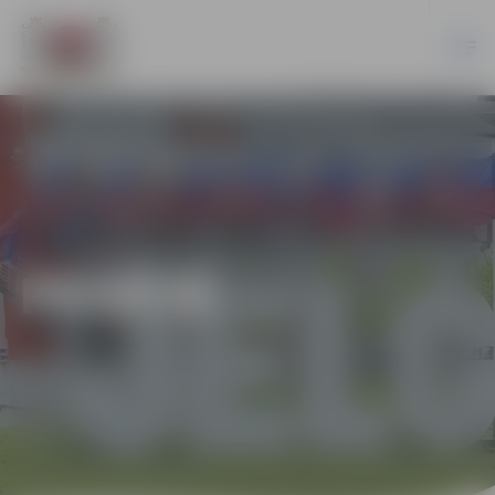
PILSĒTĀ