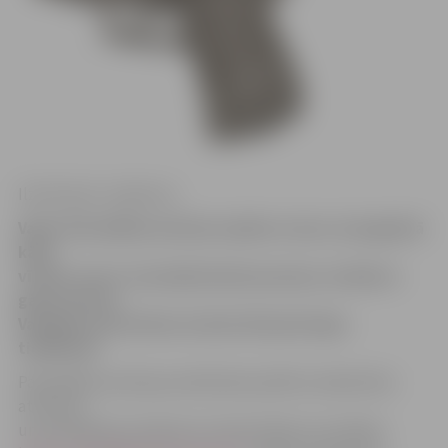
Ilze Knusle-Jankevica
Vakar Pašvaldības policija saņēma zvanu, ka pagalmā
kāds
vīrietis, kas ir izsaucēja kaimiņa paziņa, šaudās ar
gāzes pistoli.
Vainīgais policistiem atzinās tikai pēc ilgas
tielēšanās.
Pašvaldības policijas priekšnieka palīdze sabiedrisko
attiecību
un juridiskajos jautājumos Sandra Reksce portālam