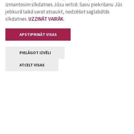
izmantosim sīkdatnes Jūsu ierīcē. Savu piekrišanu Jūs
jebkurā laikā varat atsaukt, nodzēšot saglabātās
sīkdatnes.
UZZINĀT VAIRĀK
.
APSTIPRINĀT VISAS
PIELĀGOT IZVĒLI
ATCELT VISAS
Kontakti
Jelgavas valstpilsētas pašvaldība