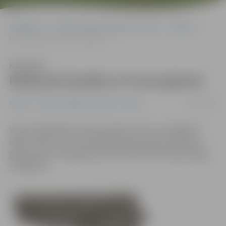
Sākumlapa
Portāla “Jelgavas Vēstnesis” arhīvs
Pilsētā
Reibumā šaudās ar 9 mm gaiseni
Klausīties
Reibumā šaudās ar 9 mm gaiseni
05/08/2009
Pilsētā
Portāla “Jelgavas Vēstnesis” arhīvs
Vakar Pašvaldības policija saņēma zvanu, ka pagalmā
kāds vīrietis, kas ir izsaucēja kaimiņa paziņa, šaudās ar
gāzes pistoli. Vainīgais policistiem atzinās tikai pēc ilgas
tielēšanās.