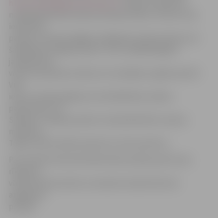
http://www.jelgavasvestnesis.lv/
stāsta, ka policisti
norādītajā adresē satika dzīvokļa īrnieku un divus viņa
iereibušos
paziņas. Tikai pēc ilgākas tielēšanās vīrieši atzinās, ka ir
šaudījušies ar gāzes pistoli. «Pēc vairākkārtīgiem
jautājumiem
viens no paziņām atzinās, ka ir šaudījies ar gāzes pistoli.
Viņš
ieroci, ko bija paslēpis zem dīvānkrēsla, atdeva
policistiem,» tā
S.Reksce. Tā bijusi pistole «Zoraki Mod 914», deviņu
milimetru.
Tāpat vīrietis atdevis aptveri ar vienu patronu.
Par notikušo tika informēta Valsts policija, pēc kuras
rīkojuma
vīrietis tika aizturēts un ievietots atskurbtuvē ar
atgriešanu
policijā.