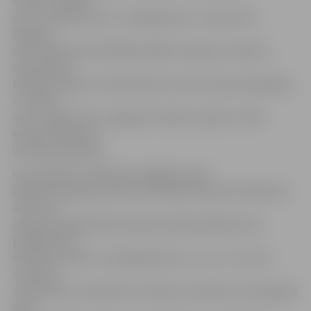
maršrutu: Meiju
ceļš – Satiksmes iela – Aspazijas iela – Asteru iela –
Vīgriežu
iela. «Maršrutā iestrādātas šādas izmaiņas: autobuss
nekursēs pa
Dobeles šoseju un Atmodas ielu, bet kursēs pa Aspazijas
un Asteru
ielu,» skaidro SIA «Jelgavas Autobusu parks» (JAP)
komercdirektore
Viktorija Ļubļinska.
Viņa norāda, ka satiksmes slēgšanas dēļ
Dobeles šosejas posmā no Atmodas ielas līdz Satiksmes
ielai, no 5.
augusta sabiedriskā transporta apbraukšanas ceļš
paredzēts pa
Atmodas, Asteru un Aspazijas ielu 1., 8., 11., 13. un 19.
maršruta
autobusiem. Savukārt 22. maršruta autobuss no Aspazijas
ielas