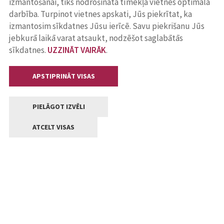
izmantošanai, tiks nodrošināta tīmekļa vietnes optimāla
darbība. Turpinot vietnes apskati, Jūs piekrītat, ka
izmantosim sīkdatnes Jūsu ierīcē. Savu piekrišanu Jūs
jebkurā laikā varat atsaukt, nodzēšot saglabātās
sīkdatnes.
UZZINĀT VAIRĀK
.
APSTIPRINĀT VISAS
PIELĀGOT IZVĒLI
ATCELT VISAS
Kontakti