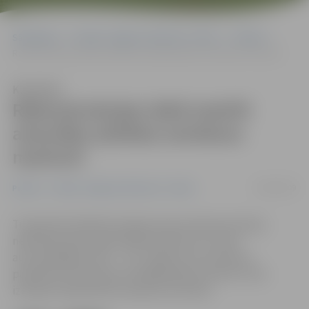
Sākumlapa
Portāla “Jelgavas Vēstnesis” arhīvs
Pilsētā
Rekonstrukcijas laikā mainīti atsevišķu pilsētas autobusu maršruti
Klausīties
Rekonstrukcijas laikā mainīti
atsevišķu pilsētas autobusu
maršruti
04/08/2009
Pilsētā
Portāla “Jelgavas Vēstnesis” arhīvs
Turpinoties Dobeles šosejas posma rekonstrukcijai,
neērtības darbu gaitā nākas piedzīvot ne tikai
autovadītājiem vien – no 5. augusta arī autobusu
pasažieriem līdztekus esošajām jāņem vērā arī citas
izmaiņas sabiedriskā transporta kustībā.