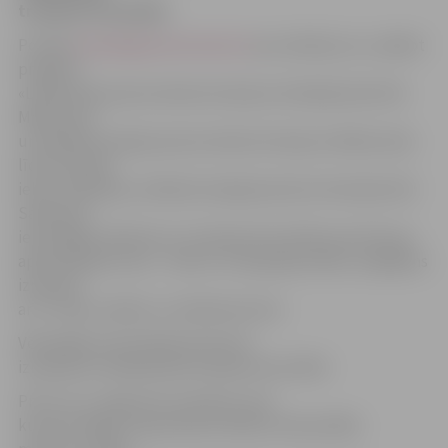
transporta kustībā.
Portāls
www.jelgavasvestnesis.lv
jau rakstīja, ka, uzsākot
projekta
«Lielās ielas posma rekonstrukcija no Dambja ielas līdz
Māras ielai
un Dobeles šosejas posma rekonstrukcija no Māras ielas
līdz Atmodas
ielai» realizāciju, Dobeles šosejā posmā no Atmodas līdz
Satiksmei
ielai slēgta satiksme un transporta kustība novirzīta pa
apbraukšanas ceļu – Asteru un Aspazijas ielām, iespējams
izmantot
arī 1. līniju, Ganību un Satiksmes ielu.
Vērienīgie remontdarbi ieviesuši
izmaiņas arī sabiedriskā transporta kustībā.
Proti, no 1. augusta 6. autobuss, kas
kursē no Meiju ceļa pulksten 6.09, kursē pa šādu