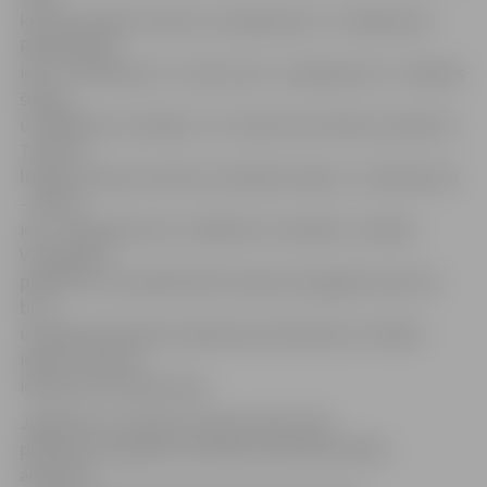
kursēs pa šādu maršrutu: Aspazijas iela – Dambja iela –
Rūpniecības
iela – Atmodas iela – Asteru iela – Aspazijas iela – Dobeles
šoseja
un tālāk bez izmaiņām. «13. maršruta autobuss pulksten
7.24 no 4.
līnijas kursēs pa maršrutu Dobeles šoseja – Atmodas iela
– Asteru
iela – Aspazijas iela un tālāk bez izmaiņām,» skaidro
V.Ļubļinska,
piebilstot, ka sabiedriskā transporta pagaidu pieturas
būs
uzstādītas Dobeles šosejā starp Satiksmes un Māras
ielām un Asteru
ielā pirms Atmodas ielas.
Jāpiebilst, ka rekonstrukcijas darbu dēļ
plānotas arī papildu izmaiņas atsevišķu pilsētas
autobusu