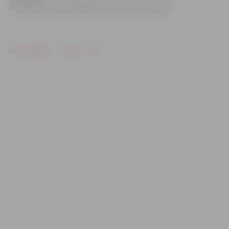
maršrutos. Iedzīvotāji par tām tiks informēti.
Drukāt
Dalīties