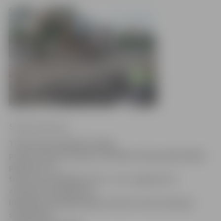
Sintija Čepanone
Turpinoties Dobeles šosejas
posma rekonstrukcijai, neērtības darbu gaitā nākas
piedzīvot ne
tikai autovadītājiem vien – no 5. augusta arī
autobusu pasažieriem
līdztekus esošajām jāņem vērā arī citas izmaiņas
sabiedriskā