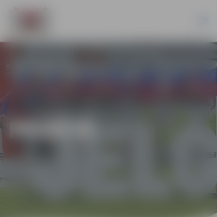
PILSĒTĀ