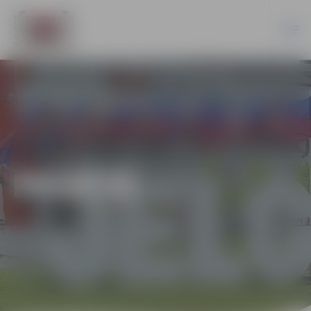
PILSĒTĀ