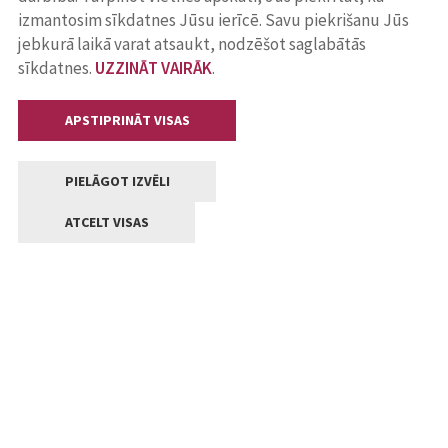
izmantosim sīkdatnes Jūsu ierīcē. Savu piekrišanu Jūs
jebkurā laikā varat atsaukt, nodzēšot saglabātās
sīkdatnes.
UZZINĀT VAIRĀK
.
APSTIPRINĀT VISAS
PIELĀGOT IZVĒLI
ATCELT VISAS
Kontakti