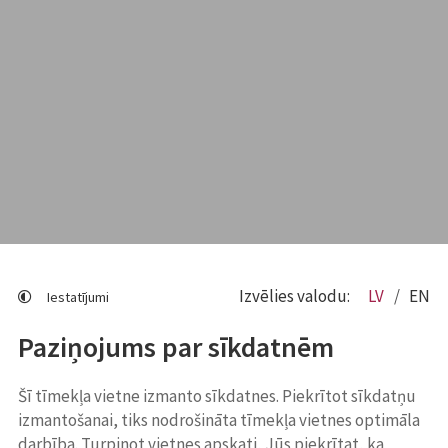
Izvēlies valodu:
LV
EN
Iestatījumi
Paziņojums par sīkdatnēm
Šī tīmekļa vietne izmanto sīkdatnes. Piekrītot sīkdatņu
izmantošanai, tiks nodrošināta tīmekļa vietnes optimāla
darbība. Turpinot vietnes apskati, Jūs piekrītat, ka