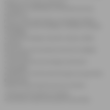
Pašlaik norit iesniegto piedāvājumu
izvērtēšana un analizēšana, kurā iesaistās arī jomas
speciālisti un
juristi, un tā jau apliecinājusi, ka iesniegtais lētākais
piedāvājums ne būt nav labākais. «Piemēram, finansiāli
izdevīgākajā
variantā nav iesniegtas materiālu izmaksas vairākās
pozīcijās,»
Sporta servisa centra direktors akcentē, ka tādējādi
remontdarbus
uzticēs veikt firmai, kas iesniegusi saimnieciski
visizdevīgāko
piedāvājumu, kurā būs pieņemama gan cena, gan darbu
garantija, gan
izpildes termiņš. Vērā tiks ņemti arī citi faktori.
J.Kaminskis lēš, ka līgumu ar plānoto
remontdarbu veicēju varēs parakstīt ap 25. jūliju.