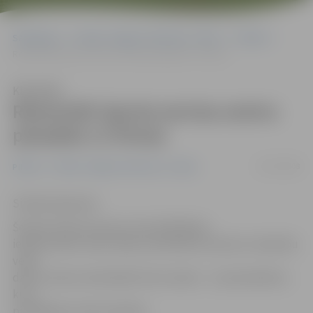
Sākumlapa
Portāla “Jelgavas Vēstnesis” arhīvs
Pilsētā
Remontēt Sporta servisa centru piesakās 11 firmas
Klausīties
Remontēt Sporta servisa centru
piesakās 11 firmas
05/07/2008
Pilsētā
Portāla “Jelgavas Vēstnesis” arhīvs
Sintija Čepanone
Šovasar Sporta servisa centra ēkā Raiņa
ielā 6 iecerēts veikt telpu kosmētisko remontu. Gatavību
veikt
darbu izteicis rekordliels firmu skaits – 11 pretendenti,
kuru
piedāvājums tiek izvērtēts.