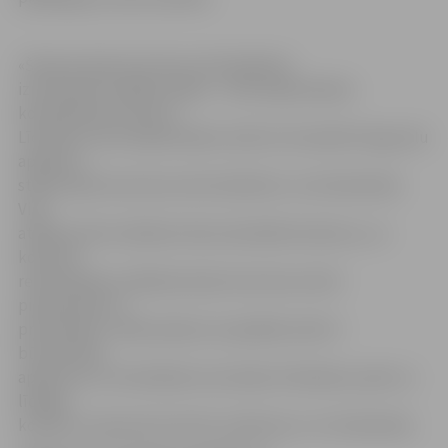
«Šovasar Sporta servisa centrā plānots
izremontēt vairākas telpas – tām nepieciešams
kosmētiskais remonts.
Līdztekus tam nepieciešams veikt arī nomainīto logu ailu
apdares,»
stāsta Sporta servisa centra direktors Juris Kaminskis.
Viņš
atklāj, ka šim nolūkam tika izsludināts konkurss, un
kopumā
remontdarbu veikšanai Sporta servisa centrā
pieteikušies 11
pretendenti. «Mēs izjūtam, ka pašlaik valstī ir
būvniecības
apsīkums un celtniekiem nav darba. Piemēram, pērn uz
līdzīgu
konkursu atsaucās vien divi uzņēmumi,» tā J.Kaminskis.