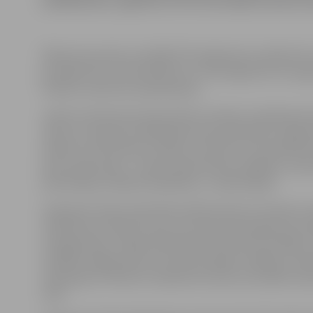
pasākumiem, aģentūru LETA informēja Finanšu min
Rīkojumā uzdots izstrādāt VID reglamentu atbilstoši r
jaunajai VID struktūrshēmai un to iesniegt līdz 10. au
finanšu ministram saskaņošanai.
«Ņemot vērā esošo ekonomisko situāciju, kad jāsamaz
tēriņi un funkciju dublēšanās valsts pārvaldē, svarīgi 
efektīvu VID funkciju izpildi, lai reformu rezultātā VI
pilnu darba laiku – piecas darba dienas nedēļā un nod
pilnvērtīgu nodokļu iekasēšanu,» sacījis Repše.
Saskaņā ar Valsts pārvaldes iekārtas likumu finanšu mi
tiesības dot rīkojumu par viņa ministrijai pakļautas ie
reorganizāciju. Tāpat atbilstoši šim likumam iestādes
iestādes reglamentā, ko izdod iestādes vadītājs, tā p
saskaņojot ar Ministru kabineta locekli, ja iestāde vi
tieši.