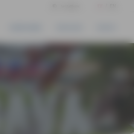
LV
EN
Iestatījumi
UZŅĒMĒJDARBĪBA
PAKALPOJUMI
KONTAKTI