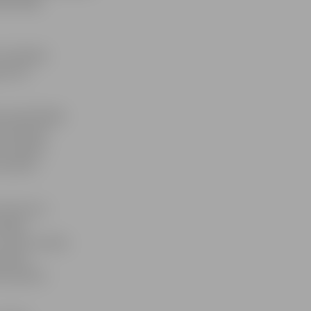
istrijā.
osinātajai
gustam
ina pārmērīgi
nodrošināt
D strādātu
rošinātu
nistram ir
stādes
 uzbūvi nosaka
rojektu
ņam padota