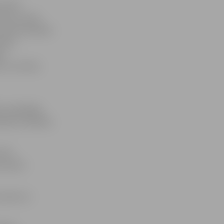
mā VID
četru vietā.
truktūrvienības
ežīma
e,
u un muitas
ļu maksātāju
valde, Nodokļu
 VID
 auditu
reizes no