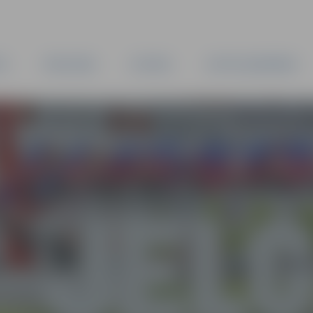
TA
PAŠVALDĪBA
IESTĀDES
KAPITĀLSABIEDRĪBAS