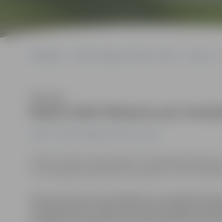
Sākumlapa
Portāla “Jelgavas Vēstnesis” arhīvs
Latvijā
R
Klausīties
Repše izdod rīkojumu par izmai
Latvijā
Portāla “Jelgavas Vēstnesis” arhīvs
Finanšu ministrs Einars Repše (JL) parakstījis rīkoju
un veicamajiem pasākumiem, aģentūru LETA informēja 
Finanšu ministrs Einars Repše (JL) parakstījis rīk
izmaiņām Valsts ieņēmumu dienesta (VID) struktū