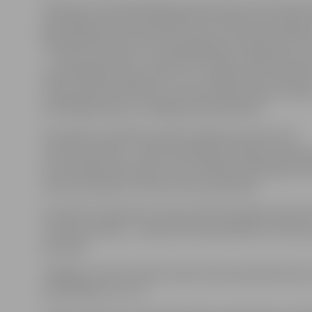
Saskaņā ar FM piedāvātajiem grozījumiem VID noliku
ģenerāldirektoram paredzēti divi vietnieki pašreizējo 
Ģenerāldirektoram būs tieši pakļautas septiņas VID s
– Finanšu pārvalde, Juridiskā pārvalde, Slepenības r
nodrošināšanas daļa, Resursu un vadības lietu pārvald
Starptautisko attiecību un komunikāciju daļa, Finanš
kriminālpārvalde un Iekšējā audita pārvalde.
Vietniekam nodokļu jomā būs pakļautas piecas VID
struktūrvienības – Galvenā nodokļu pārvalde, Nodok
konsultēšanas pārvalde, Lielo nodokļu maksātāju pār
auditu pārvalde un Akcīzes preču pārvalde.
Savukārt vietniekam muitas jomā būs pakļautas divas
struktūrvienības – Galvenā muitas pārvalde un Muitas
pārvalde.
Tādējādi struktūrvienību skaits tiek samazināts divas 
pašreizējām 23 uz 14.