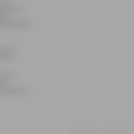
tūras
 ka viens no
stas
amazināšanā ir
s jau ir
cēm un
ministru
ma
alsts ieņēmumu