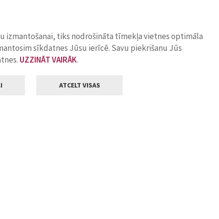
ņu izmantošanai, tiks nodrošināta tīmekļa vietnes optimāla
zmantosim sīkdatnes Jūsu ierīcē. Savu piekrišanu Jūs
atnes.
UZZINĀT VAIRĀK
.
I
ATCELT VISAS
Klientu apkalpošana
ilsētas pašvaldība
Darba laiks
, Jelgava, LV-3001
Pirmdienās
8.00 - 18.00
Otrdienās
8.00 - 17.00
22
Trešdienās
8.00 - 17.00