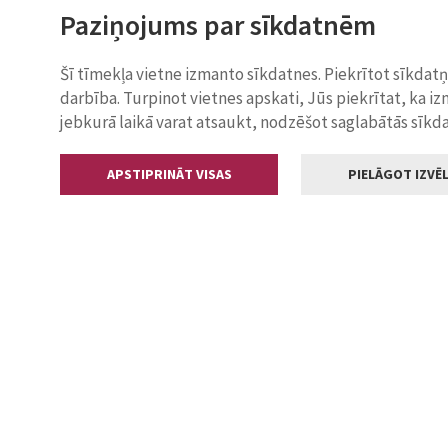
Paziņojums par sīkdatnēm
Šī tīmekļa vietne izmanto sīkdatnes. Piekrītot sīkdat
darbība. Turpinot vietnes apskati, Jūs piekrītat, ka i
jebkurā laikā varat atsaukt, nodzēšot saglabātās sīkd
APSTIPRINĀT VISAS
PIELĀGOT IZVĒL
Kontakti
Jelgavas valstp
Lielā iela 11
+371 630055