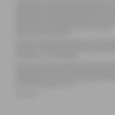
«Valsts ieņēmumu administrēšanas organizāciju struk
veidošanas un uzturēšanas prakse visā pasaulē liecina,
efektīvākajiem risinājumiem organizācijas stila un aug
pakalpojumu kvalitātes standartizēšanā un izmaksu s
procesu vadības centralizācija, veidojot viena līmeņa
organizāciju,» norāda ministrs.
Saskaņā ar 2009. gada budžeta grozījumiem VID budžet
samazināts – atlīdzībai 31,64% apmērā, savukārt pre
pakalpojumiem – 44,11% apmērā.
LETA jau ziņoja, ka vakar pēc asām valdošās koalīcijas 
diskusijām Repše kā nozares atbildīgais ministrs nolē
vienpersoniski virzīt Finanšu ministrijas piedāvāto V
dienesta reorganizācijas variantu.
www.leta.lv