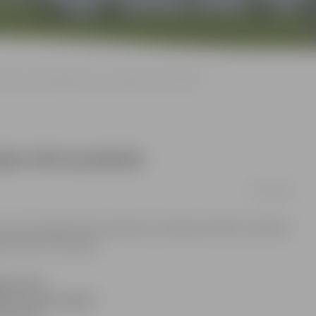
epše izdod rīkojumu par izmaiņām VID struktūrā
ņām VID struktūrā
05/08/2009
mu par izmaiņām Valsts ieņēmumu dienesta (VID) struktūrā
Finanšu ministrijā.
ojumu par
rā un veicamajiem