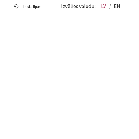
Izvēlies valodu:
LV
EN
Iestatījumi
Lapas karte
Viegli lasīt
Sociālo mediju lietošana
Sīkdatņu izmantošana