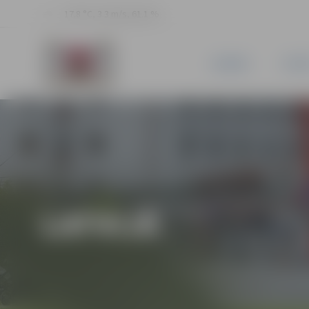
17.8 °C, 3.3 m/s, 61.1 %
JAUNUMI
PILSĒ
LATVIJĀ