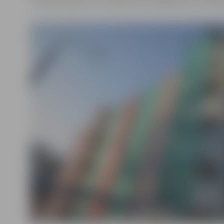
interese atjaunot un siltināt savus mājokļus, jo ik nedē