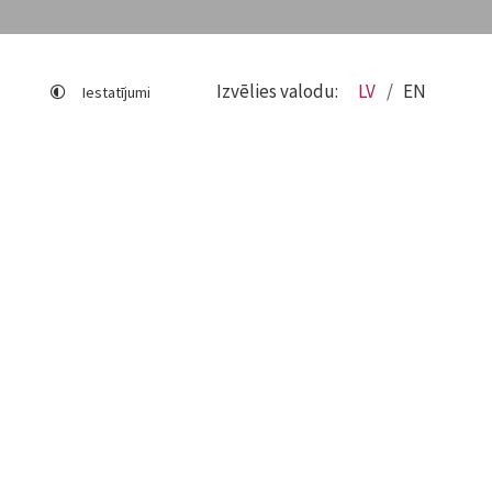
Izvēlies valodu:
LV
EN
Iestatījumi
Lapas karte
Viegli lasīt