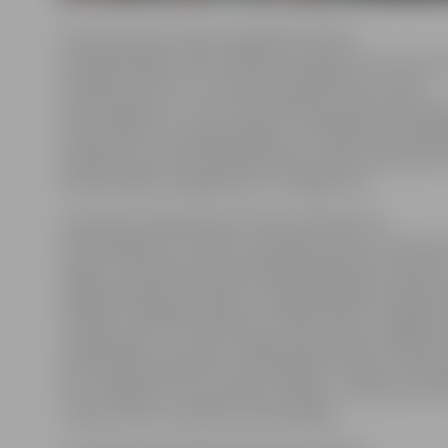
Daudzdzīvokļu māju energoefektivitātes
paaugstināšanas valsts atbalsta programmu īsteno att
institūcija «Altum» ar Eiropas Savienības (ES) fondu
līdzfinansējumu. Līdz šim visaktīvāk programmā proj
atjaunošanai ir iesnieguši Rīgas un Pierīgas iedzīvotāji
projekti), kam seko daudzdzīvokļu namu iemītnieki K
Vidzemē (96), Zemgalē (91) un Latgalē (24).
Izmantojot programmas ietvaros pieejamo ES
līdzfinansējumu, šobrīd renovācijas procesā ir 64 dau
mājas, būvniecības darbi pilnībā noslēgušies 148 namo
pārējie pieteiktie projekti ir dažādās projekta sagata
stadijās. «Pabeigtie projekti uzrāda būtisku enerģijas 
samazinājumu – ja pirms mājas atjaunošanas vidējais e
patēriņš bija 165 kilovatstundas gadā, tad pēc renovā
tas ir vidēji par 67 procentiem zemāks – 54 kilovatstu
norāda «Altum» pārstāve Sandra Eglīte.