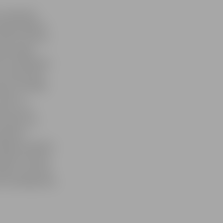
atvijā tiek
augstināšanas
ievieš «Altum»
ītas mājas
ndu līdzekļiem;
ai piesaistot
nei, ik nedēļu
līdz 12
iecina, ka
tvijā, kuri
zāk par
inējam projektu
majā ceturksnī
ekļi,» informē
a vadītāja Dina