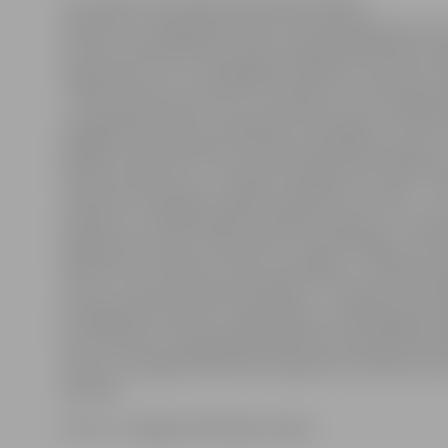
Lai uzlabotu daudzdzīvokļu māju tehnisko
stāvokli un energoefektivitāti, kopš 2016. gada marta L
īstenota daudzdzīvokļu māju energoefektivitātes pa
programma, kuru izstrādāja Ekonomikas ministrija un 
– līdz pat 50 procentiem no izmaksām, kas tiek ieguld
energoefektivitātes uzlabošanā, tiek segtas no ES fo
pārējās izmaksas jāsedz dzīvokļu īpašniekiem pašiem v
bankas aizdevumu. «Tuvojoties programmas finiša tais
saņemam rekordlielu projektu pieteikumu skaitu – 10 
projektus ar dažāda apjoma piešķiramo grantu. Tas apl
programma ir guvusi atsaucību no iedzīvotājiem visā La
vēlas dzīvot uzlabotos dzīves apstākļos un maksāt ma
siltumu, īpašuma apsaimniekošanu. Turpinoties līdzš
iesniegšanas tempam, prognozējam, ka 2020. gada pir
būs rezervēti visi programmā grantiem paredzētie līdz
«Altum» Energoefektivitātes programmu departament
Kaupere.
Foto: no «Jelgavas Vēstneša» arhīva