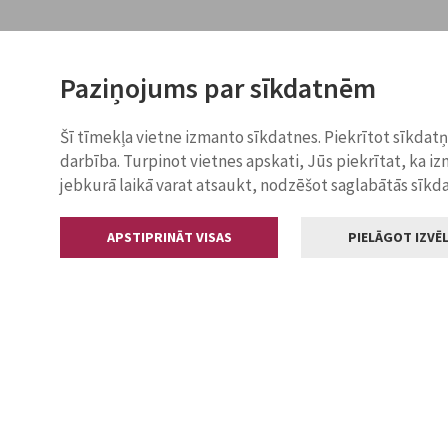
Paziņojums par sīkdatnēm
Šī tīmekļa vietne izmanto sīkdatnes. Piekrītot sīkdat
darbība. Turpinot vietnes apskati, Jūs piekrītat, ka i
jebkurā laikā varat atsaukt, nodzēšot saglabātās sīkd
APSTIPRINĀT VISAS
PIELĀGOT IZVĒL
Kontakti
Jelgavas valstp