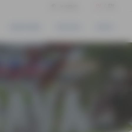
LV
EN
Iestatījumi
UZŅĒMĒJDARBĪBA
PAKALPOJUMI
KONTAKTI