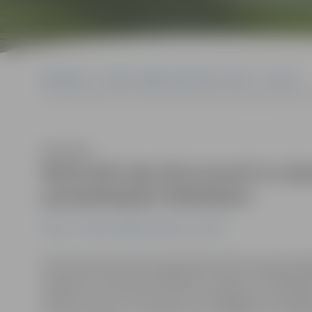
Sākumlapa
Portāla “Jelgavas Vēstnesis” arhīvs
Latvijā
Rezervēti teju 95 procenti no daudzdzīvokļu māju atjaunošanai p
Klausīties
Rezervēti teju 95 procenti no d
paredzētajiem līdzekļiem
Latvijā
Portāla “Jelgavas Vēstnesis” arhīvs
Daudzdzīvokļu māju energoefektivitātes paaugstināša
programmas sākuma 2016. gada martā jau ir iesniegti 
miljoni eiro, kas ir 95 procenti no kopējā grantos pieš