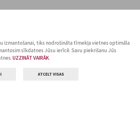
ņu izmantošanai, tiks nodrošināta tīmekļa vietnes optimāla
zmantosim sīkdatnes Jūsu ierīcē. Savu piekrišanu Jūs
atnes.
UZZINĀT VAIRĀK
.
I
ATCELT VISAS
Klientu apkalpošana
ilsētas pašvaldība
Darba laiks