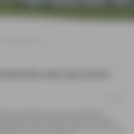
aredzētajiem līdzekļiem
audzdzīvokļu māju atjaunošanai
22/11/2019
nas valsts atbalsta programmā visā Latvijā kopš
662 projektu pieteikumi par provizorisko summu 155,2
ķiramā apjoma. Šobrīd ir vērojama paaugstināta iedzīvotāju