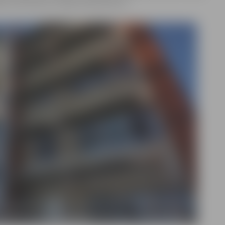
ļu tiek saņemti vidēji 10 pieteikumi.