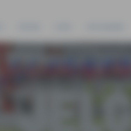
TA
PAŠVALDĪBA
IESTĀDES
KAPITĀLSABIEDRĪBAS