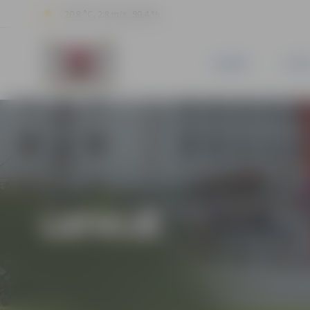
20.8 °C, 2.8 m/s, 90.4 %
JAUNUMI
PILSĒ
LATVIJĀ