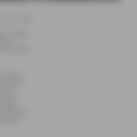
īstības finanšu
ektus mājokļu
 (288
urzemē (163),
dzdzīvokļu
s, savukārt
vošanas
patēriņa
nerģijas
cijas darbiem
ndas gadā,»