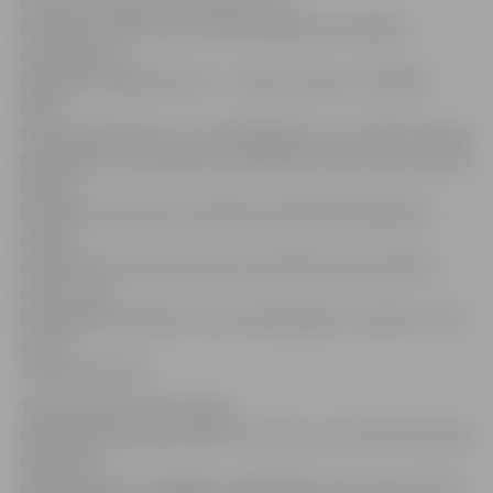
Kā ziņots, Ministru prezidents Ivars
Godmanis tiekoties ar Latvijas Degvielas tirgotāju
asociācijas un
degvielas tirgotāju firmu – «Neste Latvija», «Mažeiķu
nafta
tirdzniecības nams», «Lukoil Baltija R» un «Statoil Latvija»
pārstāvjiem, informējis par valdības nodomiem sarunās ar
Eiropas
Komisiju vienoties par iespēju nepalielināt degvielas
akcīzes
nodokli, kā to prasa Eiropas Savienības (ES) prasības,
ņemot vērā,
ka degvielas augstās cenas atstāj negatīvu ietekmi uz ES
valstu
tautsaimniecību.
Tāpat Latvija ir ieinteresēta
nepalielināt naftas produktu rezerves, bet drīzāk meklēs
risinājumu
naftas produktu obligāto uzglabāšanas rezervju izmaksu