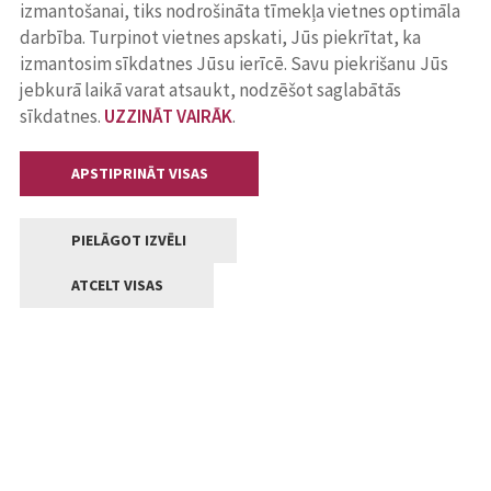
izmantošanai, tiks nodrošināta tīmekļa vietnes optimāla
darbība. Turpinot vietnes apskati, Jūs piekrītat, ka
izmantosim sīkdatnes Jūsu ierīcē. Savu piekrišanu Jūs
jebkurā laikā varat atsaukt, nodzēšot saglabātās
sīkdatnes.
UZZINĀT VAIRĀK
.
APSTIPRINĀT VISAS
PIELĀGOT IZVĒLI
ATCELT VISAS