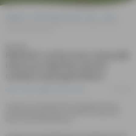
Sākumlapa
Portāla “Jelgavas Vēstnesis” arhīvs
Latvijā
Riekstiņš: Latvija nevar vienpusēji izlemt par degvielas akcīzes
nodokļa nepaaugstināšanu
Klausīties
Riekstiņš: Latvija nevar vienpusēji
izlemt par degvielas akcīzes
nodokļa nepaaugstināšanu
02/06/2008
Latvijā
Portāla “Jelgavas Vēstnesis” arhīvs
Latvija nevar vienpusēji izlemt par degvielas akcīzes
nodokļa nepaaugstināšanu, to šodien intervijā atzina
ārlietu ministrs Māris Riekstiņš.