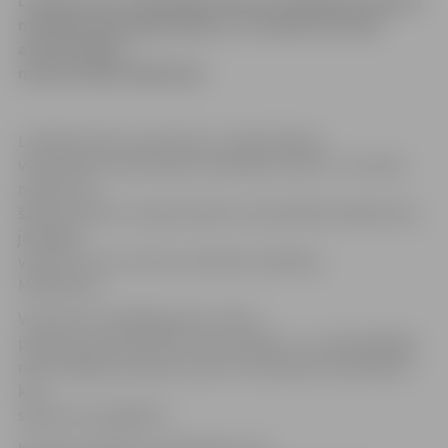
Latvija nevar vienpusēji izlemt par degvielas akcīzes
nodokļa nepaaugstināšanu, to šodien intervijā
atzina ārlietu
ministrs Māris Riekstiņš.
Lai šādu lēmumu pieņemtu, nepieciešama
vienošanās starp Eiropas Savienības valstīm. Ja Latvija
nolems, ka
šāda iniciatīva ir nepieciešama, būs jāmeklē sabiedrotie,
jāraugās,
vai tas ir arī citu valstu interesēs, skaidroja
M.Riekstiņš.
Viņš atzina, ka Baltijas jūras valstu
padomes samitā (BJVP), kas risināsies 3. un 4.jūnijā Rīgā,
neformālajās vakariņās varētu tikt apspriesti jautājumi,
kas
saistīti ar enerģētiku.