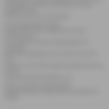
samazināšanai, piemēram, vienojoties par rezervju
uzglabāšanu citās
valstīs, kur tās varētu izmaksāt lētāk.
Sarunas laikā degvielas tirgotāji
aicināja valdību izskatīt iespējas veikt izmaiņas
likumdošanā, kas
ļautu atteikties no akcīzes nodokļa degvielai, ko
uzņēmējiem
jāmaksā par obligātajām valsts rezervēm, kā arī veikt
citus
pasākumus, kas mazinātu degvielas tirgotāju izdevumus
un ļautu
samazināt pārdodamās degvielas cenu.
Ministru prezidents aicinājis degvielas
tirgotāju pārstāvjus iesniegt konkrētus priekšlikumus
valdībā.