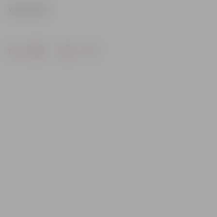
www.leta.lv
Drukāt
Dalīties