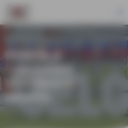
PORTĀLA
“JELGAVAS
VĒSTNESIS”
ARHĪVS