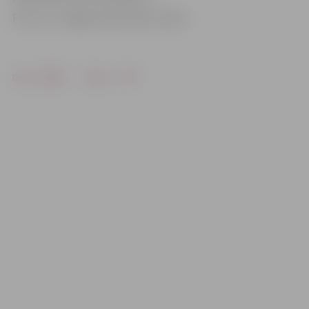
Foto: no «Jelgavas Vēstneša» arhīva
Drukāt
Dalīties