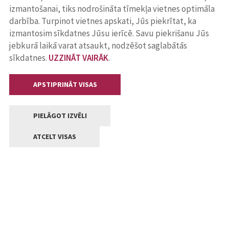
izmantošanai, tiks nodrošināta tīmekļa vietnes optimāla
darbība. Turpinot vietnes apskati, Jūs piekrītat, ka
izmantosim sīkdatnes Jūsu ierīcē. Savu piekrišanu Jūs
jebkurā laikā varat atsaukt, nodzēšot saglabātās
sīkdatnes.
UZZINĀT VAIRĀK
.
APSTIPRINĀT VISAS
PIELĀGOT IZVĒLI
ATCELT VISAS