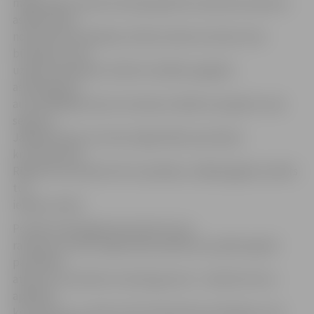
maģistrāles rekonstrukcijas gaitā krustojumā noņemta
asfalta kārta,
notikuši komunikāciju izbūves darbi, bet pēc tiem
būvdarbu zonā
uzbērtas šķembas. Šobrīd uzklātais pagaidu
asfaltsegums
autovadītājiem ļaus krustojumu šķērsot pa gludu ceļa
segumu.
Jāpiebilst gan, ka Loka maģistrāles posmā pie
krustojuma ar
Rīgas ielu būvdarbi vēl turpināsies, tādēļ pagaidu asfalts
tur
ieklāts netiek.
Portāls www.jelgavasvestnesis.lv jau
rakstīja, ka Loka maģistrāles pārbūves projekta gaitā
paredzēts
atjaunot tranzītielu visā tās garumā – izbūvēt četrus
apļveida
krustojumus, rekonstruēt inženierkomunikācijas, ielu