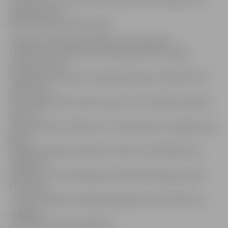
apgaismojumu,
kā arī pārvadu pār dzelzceļu.
Jelgavas pilsētas pašvaldība Loka maģistrāli
rekonstruē, piesaistot ES finansējumu nacionālas
nozīmes centru
integrēšanai Eiropas vienotajā transporta tīklā (TEN-T).
Līgums par
Loka maģistrāles rekonstrukciju starp Jelgavas pilsētas
domi un
pilnsabiedrību «RERE vide – Hidrostatyba» noslēgts pērn
jūlijā.
Kopējās projekta izmaksas ar PVN ir 21 679 350,03 eiro,
tostarp 12
004 303 eiro ir ES Kohēzijas fonda līdzfinansējums, 564
527,03 eiro
– valsts budžeta dotācija pašvaldībai un 9 110 520 eiro –
Jelgavas
pašvaldības līdzfinansējums.