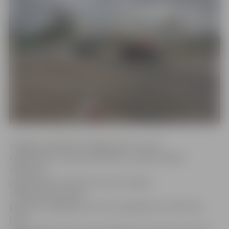
«Pagaidu asfaltbetons Rīgas ielas un Loka
maģistrāles krustojumā ieklāts ar mērķi uzlabot
satiksmes
organizāciju krustojuma zonā,» skaidro
«Pilsētsaimniecības»
projektu vadītāja Eva Pucena, papildinot, ka līdz šim
Loka