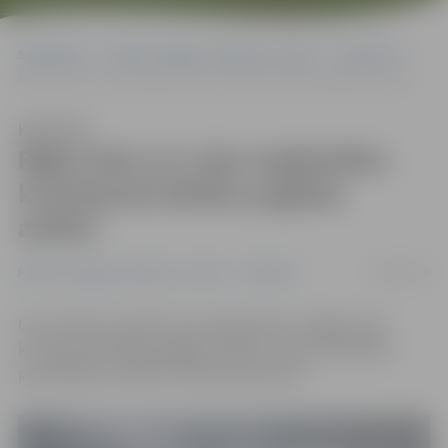
Sākumlapa
Portāla “Jelgavas Vēstnesis” arhīvs
Satiksme
Rīgas ielas un Loka maģistrāles krustojumā ieklāts pagaidu asfalts
Klausīties
Rīgas ielas un Loka maģistrāles
krustojumā ieklāts pagaidu
asfalts
14/06/2019
Portāla “Jelgavas Vēstnesis” arhīvs
Satiksme
Ceturtdienas vakarā Loka maģistrāles un Rīgas ielas
krustojumā ieklāts pagaidu asfalts, informē pilsētas
pašvaldības iestādē «Pilsētsaimniecība».