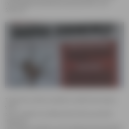
informē Rīgas pašvaldības policijas pārstāvis Toms
Sadovskis.
T.Sadovskis norāda, ka plakātos norādītā informācija ir
viltus
ziņa, un bažām nav nekāda pamata. Bet par apzinātu
nepatiesas
informācijas izplatīšanu, kā rezultātā operatīvie dienesti