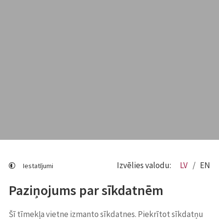
Izvēlies valodu:
LV
EN
Iestatījumi
Paziņojums par sīkdatnēm
Šī tīmekļa vietne izmanto sīkdatnes. Piekrītot sīkdatņu