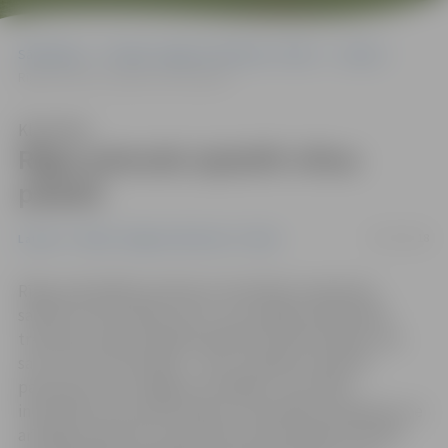
Sākumlapa
Portāla “Jelgavas Vēstnesis” arhīvs
Latvijā
Rīgas pieturās izplatīti viltus plakāti
Klausīties
Rīgas pieturās izplatīti viltus
plakāti
30/07/2018
Latvijā
Portāla “Jelgavas Vēstnesis” arhīvs
Rīgas pašvaldības policija no Veselības inspekcijas
saņēmusi informāciju par to, ka vairākās sabiedriskā
transporta pieturās galvaspilsētā izlīmēti plakāti, kas
satur viltus informāciju – proti, plakātos izplatīts
paziņojums par indīgiem zirnekļiem, taču šādu
informāciju nav apstiprinājusi ne Veselības inspekcija, ne
arī Rīgas satiksme, kuras pieturvietās plakāti izlīmēti,