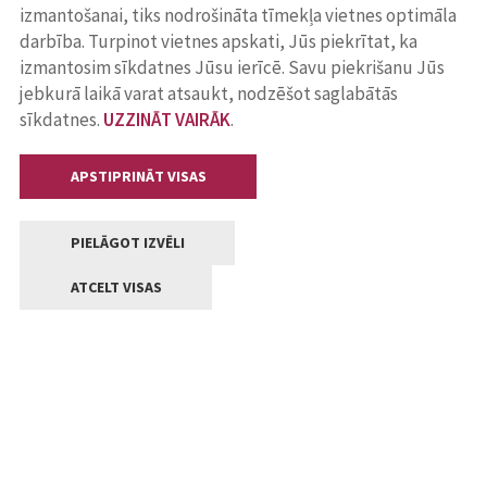
izmantošanai, tiks nodrošināta tīmekļa vietnes optimāla
darbība. Turpinot vietnes apskati, Jūs piekrītat, ka
izmantosim sīkdatnes Jūsu ierīcē. Savu piekrišanu Jūs
jebkurā laikā varat atsaukt, nodzēšot saglabātās
sīkdatnes.
UZZINĀT VAIRĀK
.
APSTIPRINĀT VISAS
PIELĀGOT IZVĒLI
ATCELT VISAS