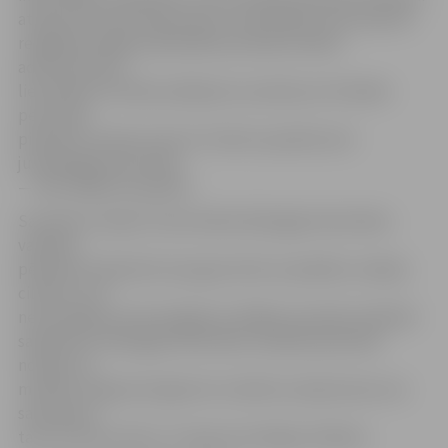
atbilstoši normatīvajos aktos noteiktajam tiek iesaistīti
reaģēšanā, Rīgas pašvaldības policijā uzsākta
administratīvā
lietvedība. Par šādu pārkāpumu policija var fiziskām
personām
piemērot naudas sodu 35–210 eiro apmērā, bet
juridiskajām personām
— 700–7000 eiro apmērā.
Savukārt Latvijas Universitātes Bioloģijas fakultātes
vadošais
pētnieks Voldemārs Spuņģis vērtē, ka plakātu veidojis
cilvēks, kurš
neorientējas entomoloģijā vai vēlējies apzināti maldināt
sabiedrību. Bioloģijas fakultātes vadošais pētnieks
norāda, ka
minētais Tegenaria Agrestis zirneklis Latvijā nemaz nav
sastopams,
taču arī tad, ja būtu, šī suga nav kaitīga cilvēkam.