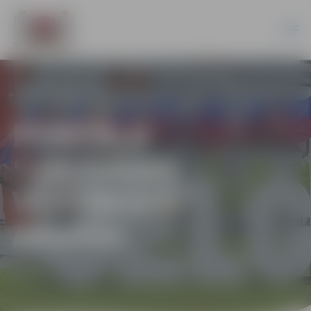
PORTĀLA
“JELGAVAS
VĒSTNESIS”
ARHĪVS