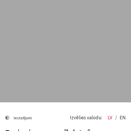
Izvēlies valodu:
LV
EN
Iestatījumi