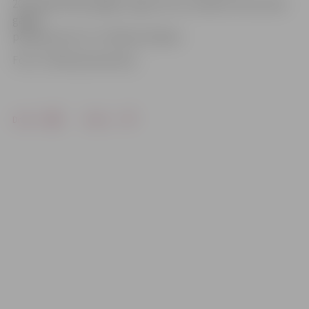
2016. gadā šādas gājēju pogas tika uzstādītas Pasta ielas
gājēju
pārejā pretim T/c «Pilsētas Pasāža».
Foto: «Pilsētsaimniecība»
Drukāt
Dalīties