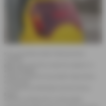
Kā ziņo pašvaldības iestāde «Pilsētsaimniecība»,
uzstādītās
gājēju pogas ražotas Vācu uzņēmumā «Langmatz» un
atbilst jaunākajām
drošības, lietošanas ērtuma prasībām. Pogas krāsotas
dzeltenā krāsā
un ir aprīkotas ar skārienjūtīgu izsaukuma sensoru,
gaismas
indikāciju, neredzīgo rakstu un skaņas signālu.