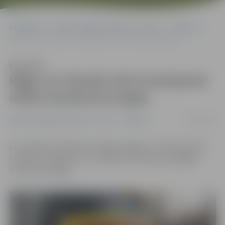
Sākumlapa
Portāla “Jelgavas Vēstnesis” arhīvs
Satiksme
Rīgas un Strazdu ielu krustojumā ierīko izsaukuma pogas
Klausīties
Rīgas un Strazdu ielu krustojumā
ierīko izsaukuma pogas
03/03/2017
Portāla “Jelgavas Vēstnesis” arhīvs
Satiksme
Lai uzlabotu satiksmes drošību, Rīgas un Strazdu ielas
luksofora objektam ir uzstādītas četras jaunas gājēju
izsaukuma pogas.