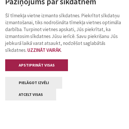
Paziņojums par sīkdatnēm
Šī tīmekļa vietne izmanto sīkdatnes. Piekrītot sīkdatņu
izmantošanai, tiks nodrošināta tīmekļa vietnes optimāla
darbība. Turpinot vietnes apskati, Jūs piekrītat, ka
izmantosim sīkdatnes Jūsu ierīcē. Savu piekrišanu Jūs
jebkurā laikā varat atsaukt, nodzēšot saglabātās
sīkdatnes.
UZZINĀT VAIRĀK
.
APSTIPRINĀT VISAS
PIELĀGOT IZVĒLI
ATCELT VISAS