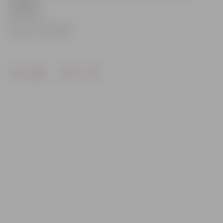
papildu
semināru.
Foto: no JV arhīva
Drukāt
Dalīties