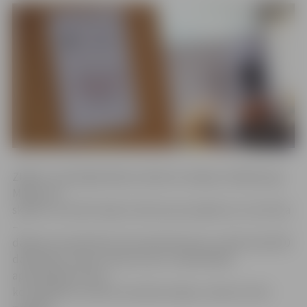
ZRKAC Uzņēmējdarbības atbalsta nodaļas vadītāja Līga
Miķelsone
skaidro, ka iedzīvotāju interese par pasākumu ir ļoti liela
–
dalībai seminārā līdz šim pieteikušies jau vairāk nekā 200
dalībnieku. Ņemot vērā, ka tas ir maksimālais
apmeklētāju skaits,
ko iespējams uzņemt semināra telpās, nolemts rīkot