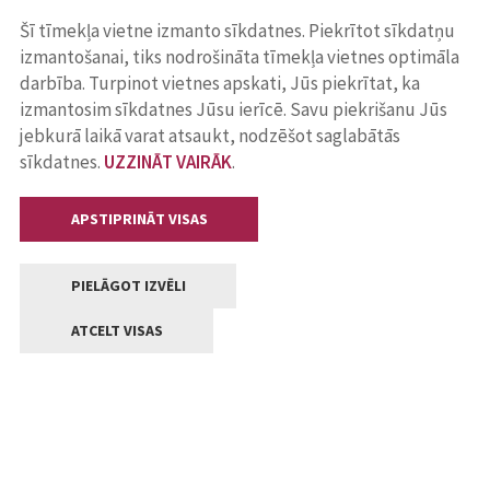
Šī tīmekļa vietne izmanto sīkdatnes. Piekrītot sīkdatņu
izmantošanai, tiks nodrošināta tīmekļa vietnes optimāla
darbība. Turpinot vietnes apskati, Jūs piekrītat, ka
izmantosim sīkdatnes Jūsu ierīcē. Savu piekrišanu Jūs
jebkurā laikā varat atsaukt, nodzēšot saglabātās
sīkdatnes.
UZZINĀT VAIRĀK
.
APSTIPRINĀT VISAS
PIELĀGOT IZVĒLI
ATCELT VISAS