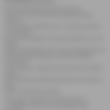
dziedātājs Roberto Meloni.
Konkursa finālu klātienē varēs vērot ikviens
interesents. Konkursa laikā būs iespēja baudīt gan
vokālus un
instrumentālus priekšnesumus – marimbas, saksofona
un klavierspēli,
skatuves runas mākslas un kustību priekšnesumus. Tiks
izdejoti
vairāki mūsdienīgi deju stili, kā arī būs iespēja aplūkot un
novērtēt jauniešu rokdarbus. Lai konkursa finālisti
izskatītos, kā
«īstas zvaigznes», Jelgavas Amatu vidusskolas audzēkņi
topošie
frizieri veidos katra dalībnieka īpašo tēlu, bet make-up
veidos
salona «Stila avēnija» speciālisti.
Starp žūrijas locekļiem būs arī Roberto Meloni
– dziedātājs, kurš divas reizes pārstāvējis Latviju