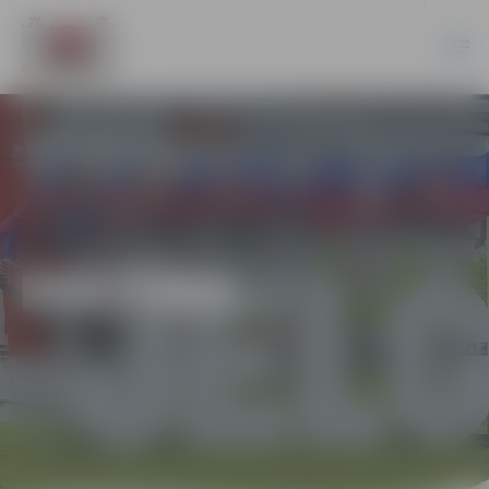
KULTŪRA