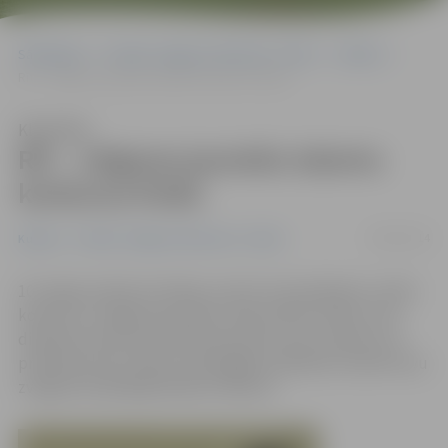
Sākumlapa
Portāla “Jelgavas Vēstnesis” arhīvs
Kultūra
Rīt – Jelgavas jauniešu talantu konkursa fināls
Klausīties
Rīt – Jelgavas jauniešu talantu
konkursa fināls
09/05/2014
Kultūra
Portāla “Jelgavas Vēstnesis” arhīvs
10. maijā, pulksten 16 deju centrā «Cukurfabrika» notiks
konkursa «Jelgavas jauniešu talanti 2014» fināls, kurā
divdesmit pieci jaunieši demonstrēs savus talantus 13
priekšnesumos. Pašus talantīgākos palīdzēs noteikt šovu
zvaigzne dziedātājs Roberto Meloni.