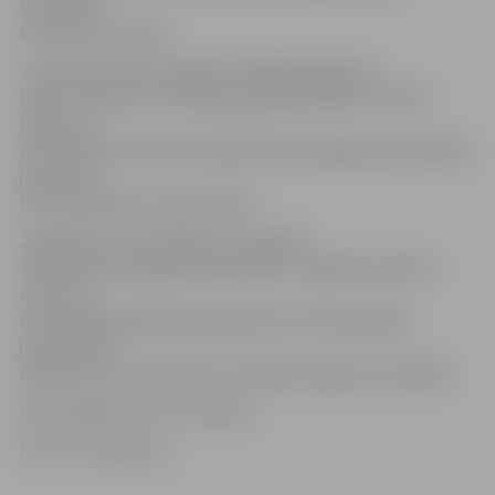
Eirovīzijas
dziesmu konkursā.
Jaunieši konkursa finālam cītīgi gatavojas jau
kopš 7. februāra, kad žūrija paziņoja finālistu vārdus
konkursa
atlases kārtā, informē Sabiedrības integrācijas pārvaldes
jaunatnes
lietu speciāliste Jeļena Grīsle.
Jāpiebilst, ka šo pasākumu organizē
Sabiedrības integrācijas pārvalde, Jelgavas jauniešu
centrs un
neformālās izglītības programmas «PilnveidojiES»
jaunieši. Bet
pasākuma norisi atbalsta arī dažādi Jelgavas uzņēmēji.
Ieeja pasākumā – bez maksas.
Foto: no SIP arhīva