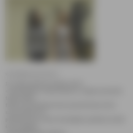
www.jelgavasvestnesis.lv
10. maijā, pulksten 16 deju centrā
«Cukurfabrika» notiks konkursa «Jelgavas jauniešu
talanti 2014»
fināls, kurā divdesmit pieci jaunieši demonstrēs
savus talantus 13
priekšnesumos. Pašus talantīgākos palīdzēs noteikt
šovu zvaigzne