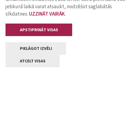
jebkurā laikā varat atsaukt, nodzēšot saglabātās
sīkdatnes.
UZZINĀT VAIRĀK
.
APSTIPRINĀT VISAS
PIELĀGOT IZVĒLI
ATCELT VISAS
Kontakti
Jelgavas valstpilsētas pašvaldība