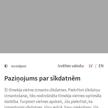
Izvēlies valodu:
LV
EN
Iestatījumi
Paziņojums par sīkdatnēm
Šī tīmekļa vietne izmanto sīkdatnes. Piekrītot sīkdatņu
izmantošanai, tiks nodrošināta tīmekļa vietnes optimāla
darbība. Turpinot vietnes apskati, Jūs piekrītat, ka
izmantosim sīkdatnes Jūsu ierīcē. Savu piekrišanu Jūs