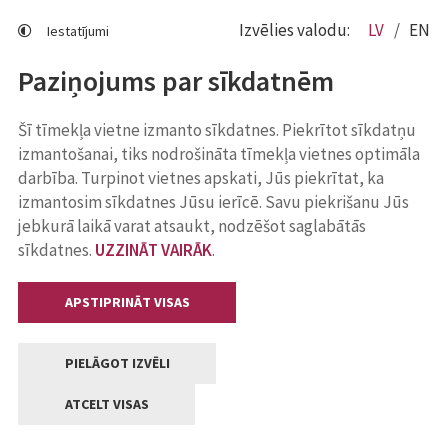
Izvēlies valodu:
LV
EN
Iestatījumi
Paziņojums par sīkdatnēm
Šī tīmekļa vietne izmanto sīkdatnes. Piekrītot sīkdatņu
izmantošanai, tiks nodrošināta tīmekļa vietnes optimāla
darbība. Turpinot vietnes apskati, Jūs piekrītat, ka
izmantosim sīkdatnes Jūsu ierīcē. Savu piekrišanu Jūs
jebkurā laikā varat atsaukt, nodzēšot saglabātās
sīkdatnes.
UZZINĀT VAIRĀK
.
APSTIPRINĀT VISAS
PIELĀGOT IZVĒLI
ATCELT VISAS