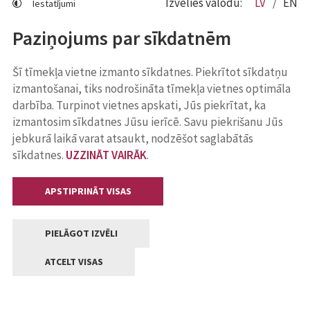
Izvēlies valodu:
LV
EN
Iestatījumi
Paziņojums par sīkdatnēm
Šī tīmekļa vietne izmanto sīkdatnes. Piekrītot sīkdatņu
izmantošanai, tiks nodrošināta tīmekļa vietnes optimāla
darbība. Turpinot vietnes apskati, Jūs piekrītat, ka
izmantosim sīkdatnes Jūsu ierīcē. Savu piekrišanu Jūs
jebkurā laikā varat atsaukt, nodzēšot saglabātās
sīkdatnes.
UZZINĀT VAIRĀK
.
APSTIPRINĀT VISAS
PIELĀGOT IZVĒLI
ATCELT VISAS