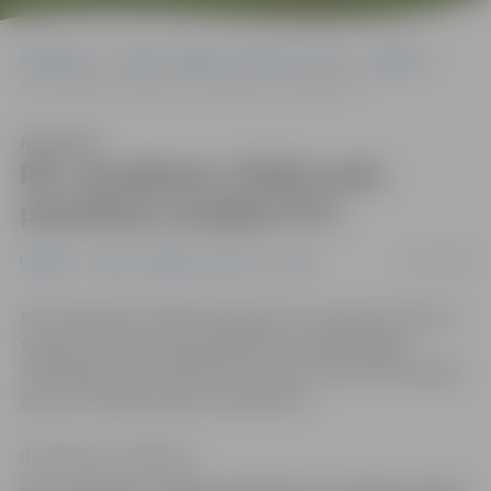
Sākumlapa
Portāla “Jelgavas Vēstnesis” arhīvs
Izglītība
Rīt «Swedbank» filiālē varēs pieteikties studijām RTU
Klausīties
Rīt «Swedbank» filiālē varēs
pieteikties studijām RTU
20/07/2009
Izglītība
Portāla “Jelgavas Vēstnesis” arhīvs
Rīt «Swedbank» filiālē Lielajā ielā 1 no pulksten 9 līdz 17
topošie studenti varēs pieteikties studijām Rīgas
Tehniskajā universitātē (RTU), kā arī uzzināt informāciju
gan par studijām, gan par augstskolu.
Ilze Knusle-Jankevica