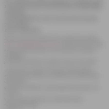
Rīt «Swedbank» filiālē Lielajā ielā 1 no pulksten 9 līdz
17 topošie studenti varēs pieteikties studijām Rīgas
Tehniskajā
universitātē (RTU), kā arī uzzināt informāciju gan
par studijām,
gan par augstskolu.
Bankas preses sekretāre Kristīne Jakubovska portālu
http://www.jelgavasvestnesis.lv/
informē, ka ar RTU šāda
akcija notiek pirmo gadu, toties banka jau trīs gadus
piedāvājusi
jauniešiem pieteikties studijām Latvijas Universitātē.
Lai pieteiktos studijām, līdzi jāņem vidējo izglītību
apliecinošs dokuments un tā pielikums, nepieciešamo
centralizēto
eksāmenu sertifikāti un pase. Reģistrācijas maksa ir 20
lati, bet,
veicot studiju programmu izvēli elektroniski,
reģistrācijas maksa