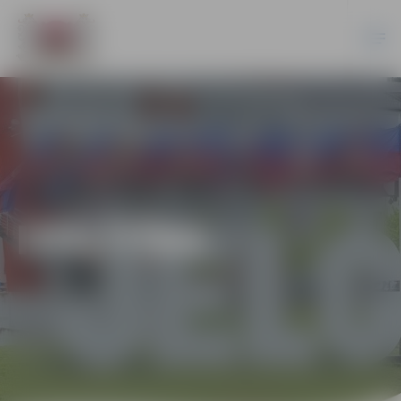
IZGLĪTĪBA