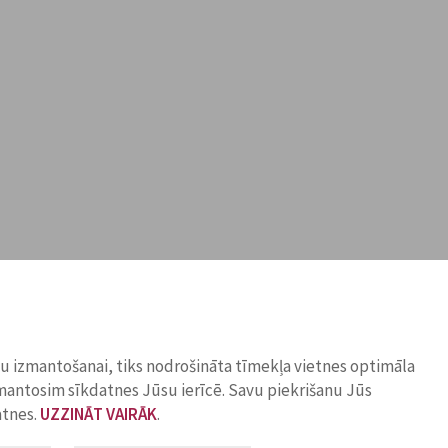
ņu izmantošanai, tiks nodrošināta tīmekļa vietnes optimāla
zmantosim sīkdatnes Jūsu ierīcē. Savu piekrišanu Jūs
atnes.
UZZINĀT VAIRĀK
.