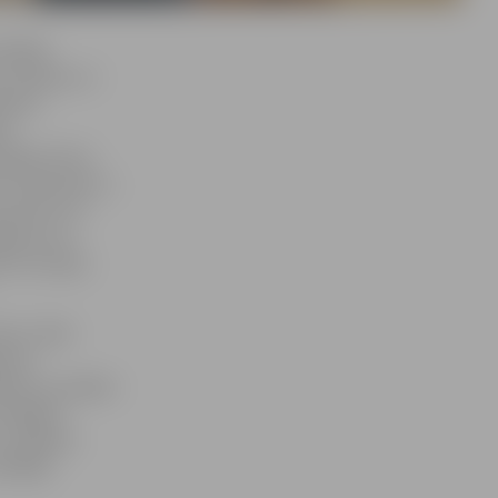
ldītāji
u stīpiņas un
jekta
es
izējam katru
u interesentu,»
 Spirta. Šī
āji var ne
ēt, kā tajos
dot» laikā
nizēs
ēkiem ar īpašām
 dažādas
no mākslas
ekšējās