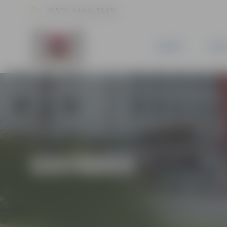
20.5 °C, 4.4 m/s, 56.4 %
JAUNUMI
PILSĒ
IZSTĀDES