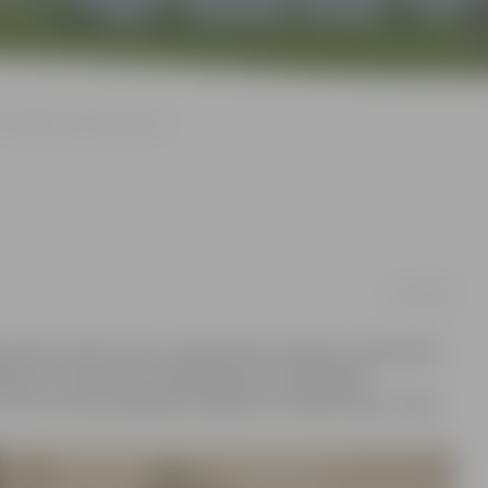
Rokdarbos izceļ latvisko
12/11/2018
 kluba «Zelta rokas» radošo darbu izstāde «Latvijai 100»,
dījumus, izšuvumus, tamborējumus, dekupāžas,
kurus caurvij simbolisks vēstījums, izteikts latvju zīmēs.