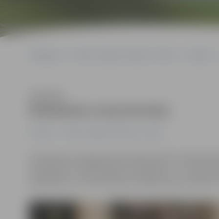
Sākumlapa
Portāla “Jelgavas Vēstnesis” arhīvs
Izstādes
Klausīties
Rokdarbos izceļ latvisko
Izstādes
Portāla “Jelgavas Vēstnesis” arhīvs
Sabiedrības integrācijas pārvaldē atklāta rokdarbnieku
kas apkopo 14 rokdarbnieču darinājumus – tostarp a
pērļošanas un citās rokdarbu tehnikās radītus darbus, 