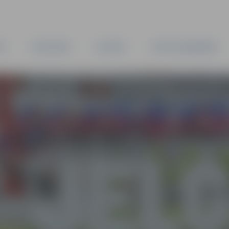
TA
PAŠVALDĪBA
IESTĀDES
KAPITĀLSABIEDRĪBAS