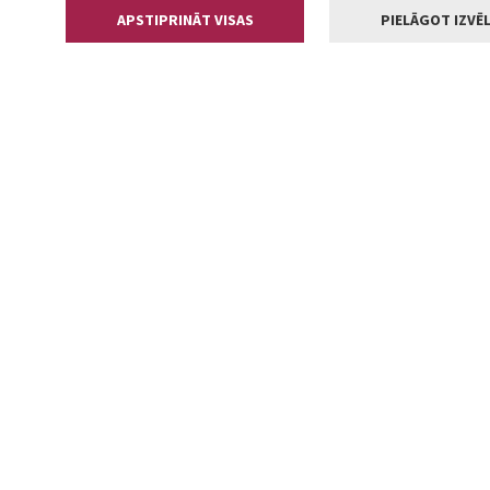
APSTIPRINĀT VISAS
PIELĀGOT IZVĒL
Kontakti
Jelgavas valstp
Lielā iela 11
+371 630055
pasts@jelga
2002-2026 jelgava.lv