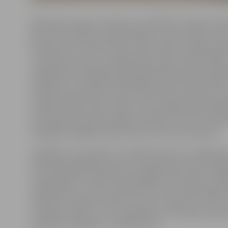
Rakstainas zeķes un dūraiņi, ar pērlītēm rotāti pulsa si
jeb mauči, pērļotas rokassprādzes, lupatu lelles, mat
daudz kas cits radīts kluba «Zelta rokas» realizētā pro
«Uzzinām viens otru, kopīgi radot» gaitā. «Meistarklas
Sabiedrības integrācijas pārvaldē kopš oktobra organ
svētdienu un aicinām nodarbībām pievienoties ikvien
norāda rokdarbnieku kluba «Zelta rokas» pārstāve Irina
izstāde veidota valsts svētku zīmē, tādēļ tās apmeklēt
vien apskatīt daudzveidīgos rokdarbus, bet arī novērt
integrētas dažādas latvju zīmes un ko tās simbolizē.
Jāpiebilst, ka projekta «Uzzinām viens otru, kopīgi ra
līdz nākamā gada pavasarim rokdarbnieku klubs orga
meistarklases sociāli mazaizsargātām personām, cilv
vajadzībām un citiem interesentiem, kuri vēlas apgūt
rokdarbu tehnikas. Klubā uzsver, ka rokdarbi ir viens 
terapijas veidiem, ar kura palīdzību var rosināt savas i
pasaules izzināšanu un sakārtošanu.