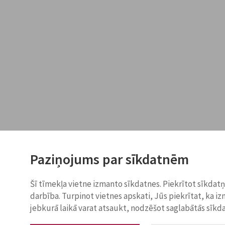
Paziņojums par sīkdatnēm
Šī tīmekļa vietne izmanto sīkdatnes. Piekrītot sīkdat
darbība. Turpinot vietnes apskati, Jūs piekrītat, ka i
jebkurā laikā varat atsaukt, nodzēšot saglabātās sīkd