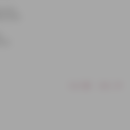
ku klubu
bas notiek
ē
z 26.
Drukāt
Dalīties