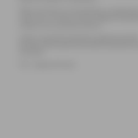
Sīkāku informāciju par meistarklasēm un rokdarbnie
«Zelta rokas» var saņemt pa tālruni 26041225. Nodarbī
svētdienu rītos no pulksten 10 līdz 12.
Izstāde «Latvijai 100» Sabiedrības integrācijas pārvald
Skolotāju ielā 8 iestādes darba laikā būs apskatāma līd
novembrim.
Foto: «Jelgavas Vēstnesis»