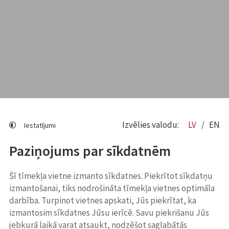
Izvēlies valodu:
LV
EN
Iestatījumi
Paziņojums par sīkdatnēm
Šī tīmekļa vietne izmanto sīkdatnes. Piekrītot sīkdatņu
izmantošanai, tiks nodrošināta tīmekļa vietnes optimāla
darbība. Turpinot vietnes apskati, Jūs piekrītat, ka
izmantosim sīkdatnes Jūsu ierīcē. Savu piekrišanu Jūs
jebkurā laikā varat atsaukt, nodzēšot saglabātās