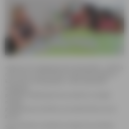
«Bērniem tā ir iespēja gatavoties skolas gaitām – mācīties
runāt, lasīt un rakstīt latviešu valodā, kā arī rēķināt un
komunicēt ar pieaugušajiem,» stāsta Sabiedrības
integrācijas
pārvaldes vadītāja Ilga Antuža, piebilstot, ka šogad
mācībās
piedalās aptuveni 18 bērnu, kas sadalīti divās vecuma
grupās.
«Noturēt bērnu uzmanību nav viegli, bet, ja izdodas,