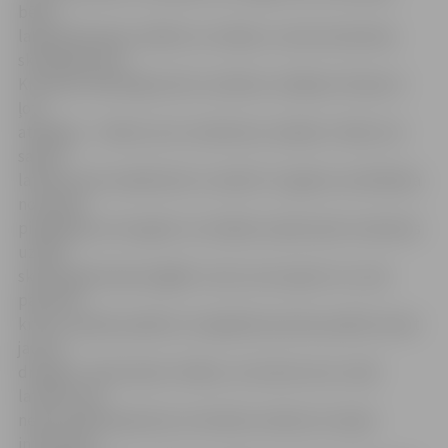
bērni
labprāt klausās, atkārto un mācās,» secina nometnes
skolotāja Iveta
Krūmiņa. Skolotāja atzīst, ka bērnu zināšanu līmenis ir
ļoti
atšķirīgs – ir bērni, kuri runā krievu valodā, ir tādi, kuri
saprot
latviski, bet nemāk lasīt un rakstīt. 11 gadus vecā Marika
nometnē
piedalās jau otro gadu un norāda, ka pērn pēc nometnes
uzsākt
skolas gaitas bija vieglāk. Luīze, kura saprot un runā
pārsvarā
krievu valodā, piebilst, ka iegūtās prasmes palīdz atrast
jaunus
draugus. «Nav daudz cilvēku, ar kuriem varu runāt
latviski, bet
nesen parkā iepazinos ar latviešu meiteni un kopā
interesanti