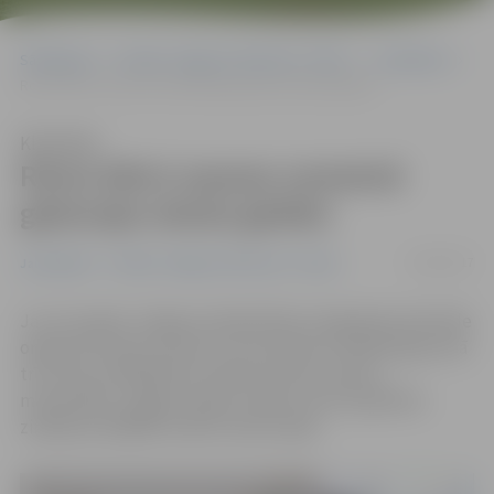
Sākumlapa
Portāla “Jelgavas Vēstnesis” arhīvs
Jauniešiem
Romu bērni vasaras nometnē gatavojas skolas gaitām
Klausīties
Romu bērni vasaras nometnē
gatavojas skolas gaitām
21/06/2017
Jauniešiem
Portāla “Jelgavas Vēstnesis” arhīvs
​Jau otro gadu Jelgavas Sabiedrības integrācijas pārvalde
organizē vasaras nometni romu bērniem. Mēneša garumā
trīs reizes nedēļā bērni mācās latviešu valodu,
matemātiku, apgūst dabas zinības, kā arī papildina
zināšanas dažādās mācību ekskursijās.