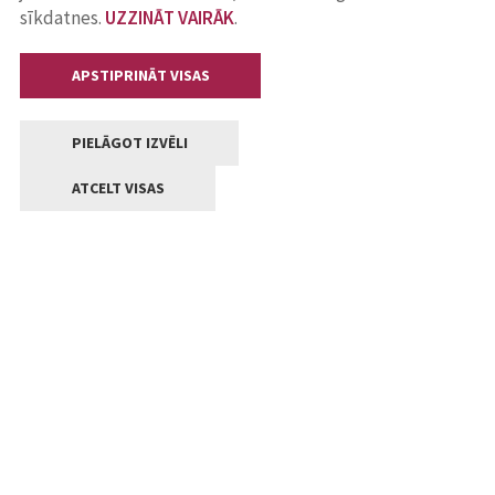
sīkdatnes.
UZZINĀT VAIRĀK
.
APSTIPRINĀT VISAS
PIELĀGOT IZVĒLI
ATCELT VISAS
Kontakti
Jelgavas valstpilsētas pašvaldība
Lielā iela 11, Jelgava, LV-3001