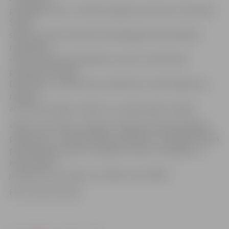
pavadījām laiku,» tā astoņus gadus vecā Luīze. Savukārt
Sandis
stāsta, ka viņš nometnē visvairāk gaida matemātikas
nodarbības.
«Man ļoti patīk matemātika, mums to interesanti
pasniedz skolotāja
Dana Dižus,» stāsta puisis, piebilstot, ka skolotāja viņu
mācījusi
arī lasīt pa zilbēm, rakstīt un runāt latviešu valodā.
«Bērni ir ļoti aktīvi, centīgi un labprāt iesaistās dažādos
pasākumos,» atklāj D.Didžus, piebilstot, ka dažkārt nākas
piestrādāt pie puišu uzvedības, tomēr, uzslavējot un
ieinteresējot
jauniešus, viņi cenšas un mācās arvien labāk.
Foto: Austris Auziņš