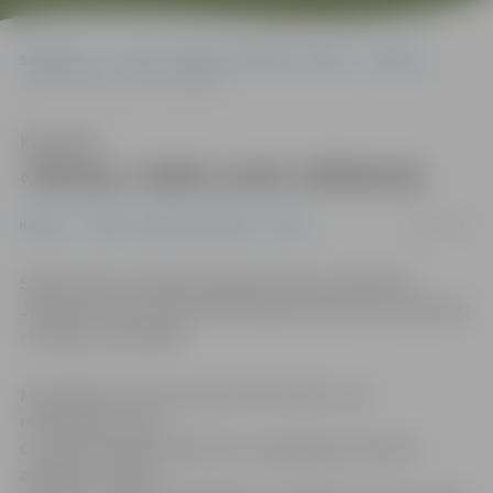
Sākumlapa
Portāla “Jelgavas Vēstnesis” arhīvs
Kultūra
«Rotiņa» dalās savās vēlēšanās
Klausīties
«Rotiņa» dalās savās vēlēšanās
26/02/2017
Kultūra
Portāla “Jelgavas Vēstnesis” arhīvs
Šodien bērnu vokālā ansambļa «Rotiņa» dalībnieki
Jelgavas kultūras namā izdzīvoja sava koncertuzvedumu
«Es vēlos» pirmizrādi.
Muzikālais koncertuzvedums «Es vēlos» caur
miniatūrām, kuras
caurvij tematiskas dziesmas, atspoguļoja «Rotiņas»
audzēkņu sapņus,