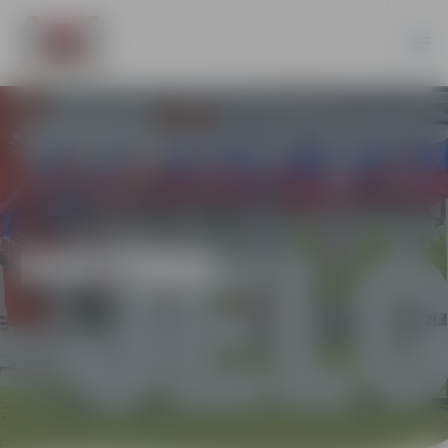
KULTŪRA