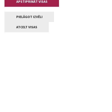
APSTIPRINĀT VISAS
PIELĀGOT IZVĒLI
ATCELT VISAS
Kontakti
Jelgavas valstpilsētas pašvaldība
Lielā iela 11, Jelgava, LV-3001
+371 63005522
pasts@jelgava.lv