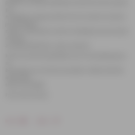
parādot to, kā kvēla vēlēšanās vienā brīdī varētu pārtapt
par
nevēlēšanos. Ideja par šādu koncertuzvedumu radusies
jau pērnā gada
rudenī, un pamazām, iesaistot radošajā procesā arī pašus
«Rotiņas»
ansambļa dalībniekus, tapis uzvedums.
Koncertuzvedumā piedalījās visas trīs ansambļa grupas –
no
bērnudārza vecuma līdz pusaudžiem, tādēļ miniatūrās
iedzīvinātie
stāsti ir ļoti dažādi.
Foto: Austris Auziņš
Drukāt
Dalīties