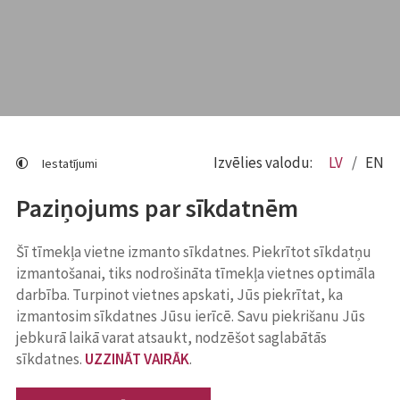
Izvēlies valodu:
LV
EN
Iestatījumi
Paziņojums par sīkdatnēm
Šī tīmekļa vietne izmanto sīkdatnes. Piekrītot sīkdatņu
izmantošanai, tiks nodrošināta tīmekļa vietnes optimāla
darbība. Turpinot vietnes apskati, Jūs piekrītat, ka
izmantosim sīkdatnes Jūsu ierīcē. Savu piekrišanu Jūs
jebkurā laikā varat atsaukt, nodzēšot saglabātās
sīkdatnes.
UZZINĀT VAIRĀK
.