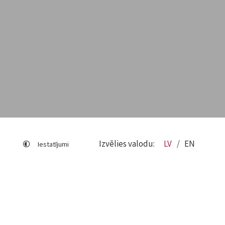
Izvēlies valodu:
LV
EN
Iestatījumi