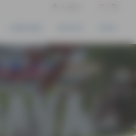
LV
EN
Iestatījumi
UZŅĒMĒJDARBĪBA
PAKALPOJUMI
KONTAKTI