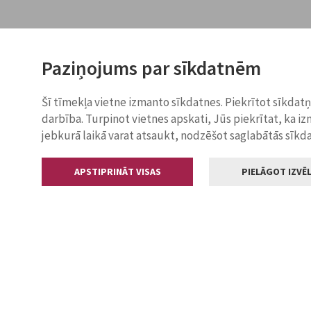
Paziņojums par sīkdatnēm
Šī tīmekļa vietne izmanto sīkdatnes. Piekrītot sīkdat
darbība. Turpinot vietnes apskati, Jūs piekrītat, ka i
jebkurā laikā varat atsaukt, nodzēšot saglabātās sīkd
APSTIPRINĀT VISAS
PIELĀGOT IZVĒL
Kontakti
Jelgavas valstp