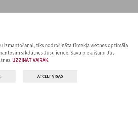
ņu izmantošanai, tiks nodrošināta tīmekļa vietnes optimāla
zmantosim sīkdatnes Jūsu ierīcē. Savu piekrišanu Jūs
atnes.
UZZINĀT VAIRĀK
.
I
ATCELT VISAS
Klientu apkalpošana
ilsētas pašvaldība
Darba laiks