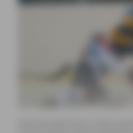
Ģederta Eliasa Jelgavas Vēstures un mākslas muzeja d
vietniece Marija Kaupere norāda, ka izstādē apskatāmi