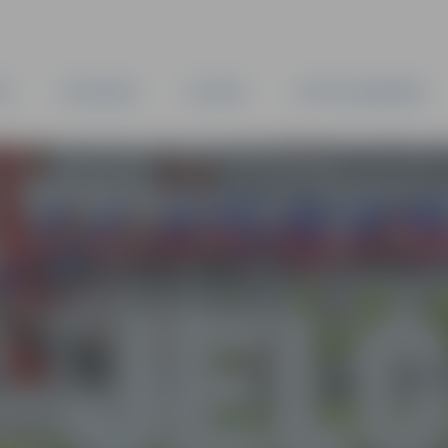
TA
PAŠVALDĪBA
IESTĀDES
KAPITĀLSABIEDRĪBAS