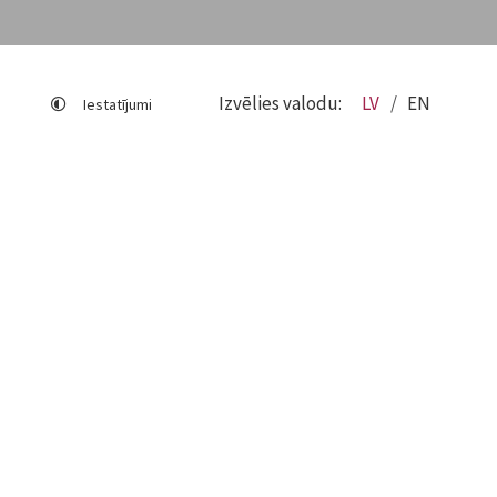
Izvēlies valodu:
LV
EN
Iestatījumi
Lapas karte
Viegli lasīt