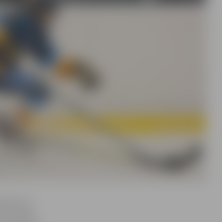
irektores
 21 autora