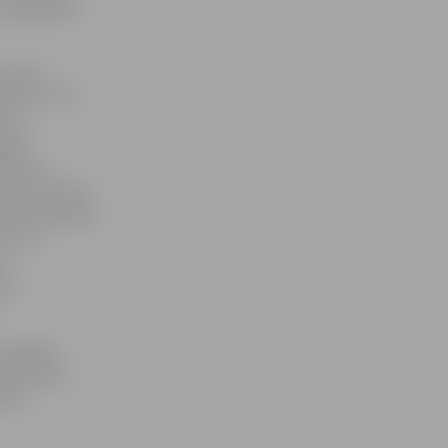
ko papildina
m vieno
mta 20.–30.
e uz
nijā
stīti ar
stā. Savukārt
ultūras telpa
ir arī
ī
īti
uzejā 26.
ar baltvācu
ents.