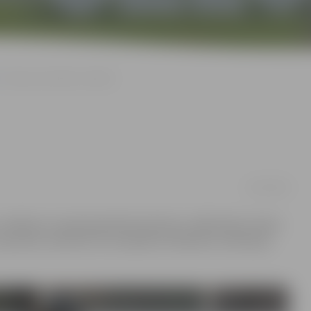
Runās par baltvācu mākslu
21/01/2018
 un mākslas muzejā apskatāma baltvācu mākslinieku darbu
26. janvārī, pulksten 15 muzejā būs tikšanās ar kolekcijas