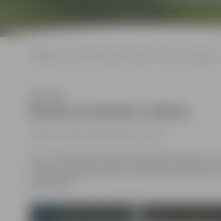
Sākumlapa
Portāla “Jelgavas Vēstnesis” arhīvs
Izstādes
Klausīties
Runās par baltvācu mākslu
Izstādes
Portāla “Jelgavas Vēstnesis” arhīvs
Līdz 25. februārim Ģederta Eliasa Jelgavas Vēstures
izstāde no galerijas «Rios Art» Tallinā, bet piektdien, 
īpašniekiem.