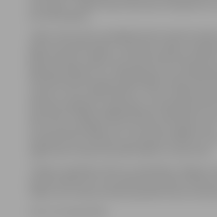
simts darbi – lielāko ekspozīcijas daļu veido gleznas, 
porcelāna figūras.
«Daba, dzīves vide un kopīgā dzimtene tūkstoš saitē
igauņu nacionālo mākslu un baltvācu mākslu. 20. gadsi
gados baltvācu mākslai un literatūrai bija liela ietekm
Igaunijas mākslas dzīvi. Tāpat jāatceras, ka vairāki Igau
dzīvojušie baltvācu gleznotāji dažādos veidos bijuši sai
Latviju un mūsu māksliniekiem,» sacīts izstādes aprak
M.Kupere papildina, ka Igaunijas un Ziemeļvidzemes k
bija vienota. Tādēļ izstādē pārstāvēto mākslinieku vidū 
trīs, kas dzimuši Rīgā, viens, kas dzīvojis Jelgavā, kā ar
Gerhards Pauls fon Rozens, kurš kopā ar Vilhelmu Purv
apgleznojis Latvijas Nacionālā mākslas muzeja sienas.
Tikšanos ar galerijas «Rios Art» pārstāvjiem Jelgavas m
janvārī pulksten 15, kuras laikā varēs vairāk uzzināt p
mākslu, bez maksas aicināts apmeklēt ikviens interes
Foto: no muzeja arhīva