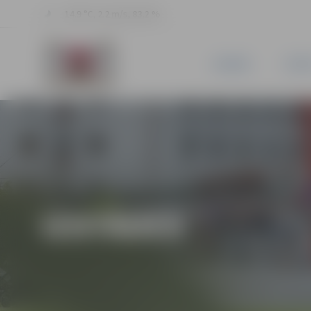
14.9 °C, 2.2 m/s, 83.2 %
JAUNUMI
PILSĒ
IZSTĀDES