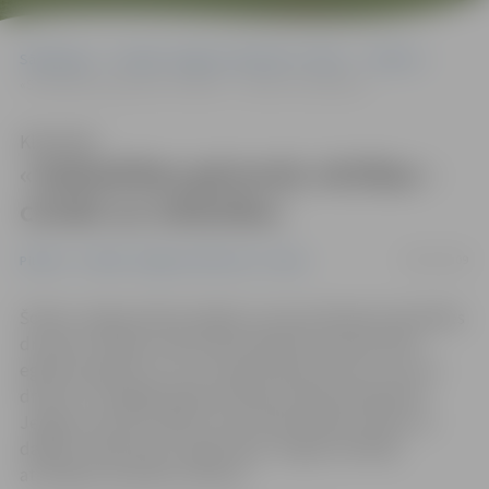
Sākumlapa
Portāla “Jelgavas Vēstnesis” arhīvs
Pilsētā
«Sabiedrības galvenās vērtības – cilvēki un mīlestība»
Klausīties
«Sabiedrības galvenās vērtības –
cilvēki un mīlestība»
08/01/2009
Pilsētā
Portāla “Jelgavas Vēstnesis” arhīvs
Šodien Jelgavas Bezvainīgās Jaunavas Marijas katedrāles
draudzes telpās notika ekumēniskās Ziemassvētku
eglītes pasākums, kuru rīkoja bīskaps Antons Justs ar
draudzi. Svinīgajā pasākumā bija aicināta piedalīties
Jelgavas domes vadība, kā arī pašvaldības iestāžu un
dažādu sabiedrisko organizāciju Jelgavā vadītāji,
atzīmējot aizvadītos svētkus.