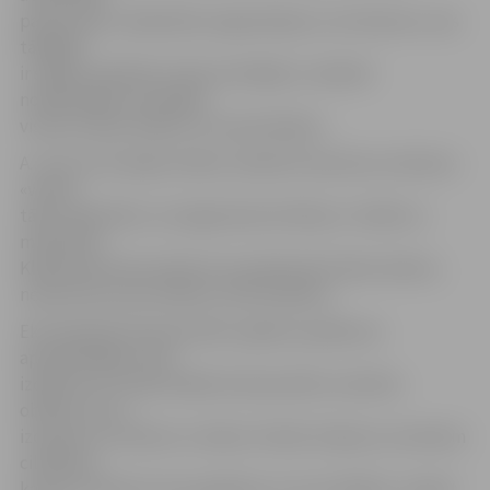
patversmes, labdarības organizācijas un arī baznīcu, kas
tādējādi
ir spējusi palīdzēt trūkumcietējiem, nelaimē
nonākušajiem sarūpējot
vismaz maizes klaipu vai zupas bļodiņu.
A.Justs arī aicināja cilvēkus atbalstīt baznīcas centienus
«veidot
tādu sabiedrību, kurā galvenās vērtības ir cilvēki un
mīlestība».
Klātesošie tika aicināti arī turpināt darīt labos darbus,
neaizmirstot par atbalstu līdzcilvēkiem.
Ekumēniskās Ziemassvētku eglītes pasākuma
apmeklētājiem tika
izdalītas arī tradicionālās Ziemassvētku maizītes
oblātes, kas ir
izceptas no miltiem un ūdens. Pastāv ticējums, ka diviem
cilvēkiem,
katram nolaužot mazu gabaliņu no otra oblātes, izsakot