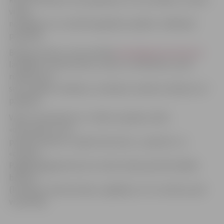
viņam
novēlējumu un maizītes gabaliņu apēdot, vēlēšanās
piepildās.
Bīskaps Antons Justs portāla
www.jelgavasvestnesis.lv
lasītājiem novēl siltumu, mieru un mīlestību, kā arī
rūpēties par
sev tuvajiem cilvēkiem, vienlaikus sniedzot atbalstu arī
pārējiem.
Vārds «ekumēnisms» ir cēlies no grieķu vārda
«oikumenē», kura
pamatnozīmes ir «apdzīvotā zeme», «pasaule» un
«cilvēce».
Pagājušajā gadsimtā ar šo vārdu sāka apzīmēt dažādo
baznīcu
(luterāņu, Romas katoļu, anglikāņu utt.) centienus pēc
vienotības.