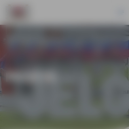
PILSĒTĀ