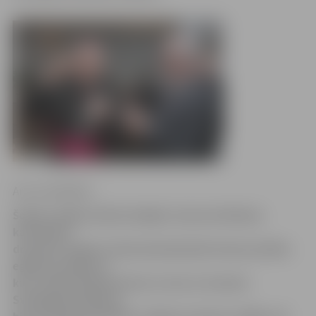
Arturs Neikšāns
Šodien Jelgavas Bezvainīgās Jaunavas Marijas
katedrāles
draudzes telpās notika ekumēniskās Ziemassvētku
eglītes pasākums,
kuru rīkoja bīskaps Antons Justs ar draudzi.
Svinīgajā pasākumā