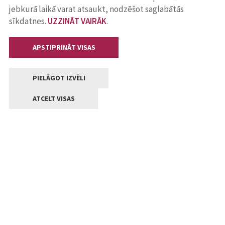
jebkurā laikā varat atsaukt, nodzēšot saglabātās
sīkdatnes.
UZZINĀT VAIRĀK
.
APSTIPRINĀT VISAS
PIELĀGOT IZVĒLI
ATCELT VISAS
Kontakti
Jelgavas valstpilsētas pašvaldība