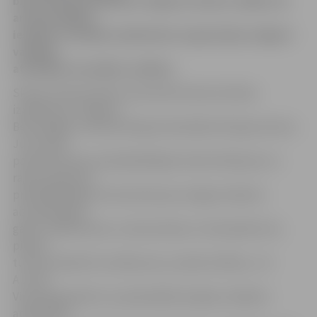
bija aicināta piedalīties Jelgavas domes vadība, kā
arī pašvaldības
iestāžu un dažādu sabiedrisko organizāciju Jelgavā
vadītāji,
atzīmējot aizvadītos svētkus.
Skanot Ziemassvētku dziesmām klaviermūzikas
izpildījumā, Jelgavas
Bezvainīgās Jaunavas Marijas katedrāles bīskaps Antons
Justs īpaši
pateicās domes priekšsēdētājam Andrim Rāviņam un
rajona padomes
priekšsēdētājai Intai Savickai par sniegto atbalstu
aizvadītā gada
gaitā. «Neskatoties uz ekonomisko un finansiālo krīzi,
pilsēta
turpina atbalstīt sociālo jomu, jo īpaši cilvēkus,» tā
A.Justs.
Viņš bija gandarīts, ka pašvaldība iespēju robežās ir
atbalstījusi