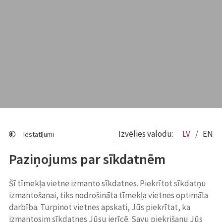
Izvēlies valodu:
LV
EN
Iestatījumi
Paziņojums par sīkdatnēm
Šī tīmekļa vietne izmanto sīkdatnes. Piekrītot sīkdatņu
izmantošanai, tiks nodrošināta tīmekļa vietnes optimāla
darbība. Turpinot vietnes apskati, Jūs piekrītat, ka
izmantosim sīkdatnes Jūsu ierīcē. Savu piekrišanu Jūs