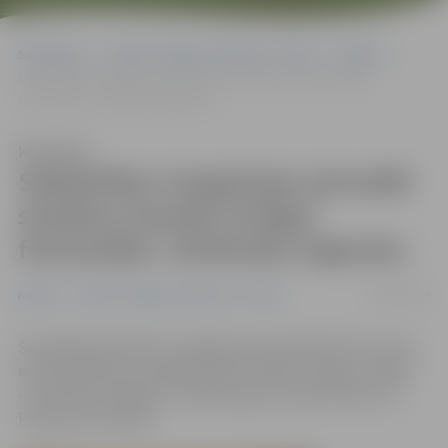
Sākumlapa
Portāla “Jelgavas Vēstnesis” arhīvs
Kultūra
Sabiedrības integrācijas pārvaldē skatāma Haralda Smilgas
fotoizstāde «Strēlnieku leģenda»
Klausīties
Sabiedrības integrācijas pārvaldē
skatāma Haralda Smilgas
fotoizstāde «Strēlnieku leģenda»
28/11/2014
Kultūra
Portāla “Jelgavas Vēstnesis” arhīvs
Šonedēļ Sabiedrības integrācijas pārvaldē (SIP) Sarmas
ielā 4 atklāta jauna jelgavnieka Haralda Smilgas izstāde
«Strēlnieku leģenda». Tajā vērojami latviešu karavīri 1.
Pasaules kara laikā.