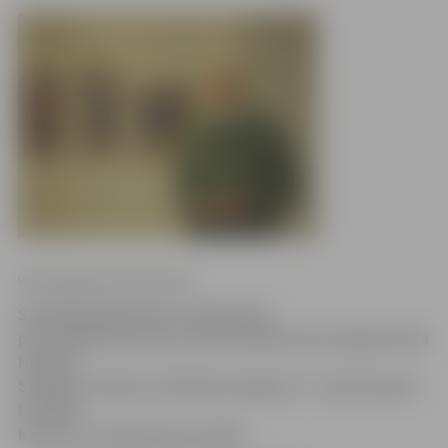
www.jelgavasvestnesis.lv
Šonedēļ Sabiedrības integrācijas
pārvaldē (SIP) Sarmas ielā 4 atklāta jauna jelgavnieka
Haralda
Smilgas izstāde «Strēlnieku leģenda». Tajā vērojami
latviešu
karavīri 1. Pasaules kara laikā.