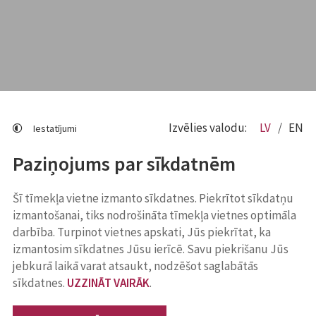
Izvēlies valodu:
LV
EN
Iestatījumi
Paziņojums par sīkdatnēm
Šī tīmekļa vietne izmanto sīkdatnes. Piekrītot sīkdatņu
izmantošanai, tiks nodrošināta tīmekļa vietnes optimāla
darbība. Turpinot vietnes apskati, Jūs piekrītat, ka
izmantosim sīkdatnes Jūsu ierīcē. Savu piekrišanu Jūs
jebkurā laikā varat atsaukt, nodzēšot saglabātās
sīkdatnes.
UZZINĀT VAIRĀK
.