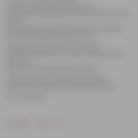
Izstādē eksponētajās fotogrāfijās, kuras
veidotas mūsdienīgā tehnikā, redzami latviešu karavīri 1.
Pasaules
kara laikā Latvijā. Izstādē iekļauti arī autora radinieku
fotoattēli strēlnieku gaitās, informē SIP.
H.Smilga fotodarbu aprakstiem izmantojis
citātus no Aleksandra Grīna romāna «Dvēseļu putenis»,
kas skaudri
raksturo šī laika perioda skaudro realitāti.
Izstāde Sabiedrības integrācijas pārvaldē būs
skatāma līdz 10. decembrim pārvaldes darba laikā.
Foto: no SIP arhīva
Drukāt
Dalīties