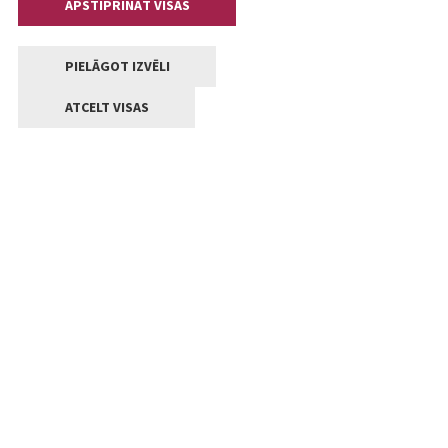
APSTIPRINĀT VISAS
PIELĀGOT IZVĒLI
ATCELT VISAS
Kontakti
Jelgavas valstpilsētas pašvaldība
Lielā iela 11, Jelgava, LV-3001
+371 63005522
pasts@jelgava.lv