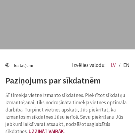
Izvēlies valodu:
LV
EN
Iestatījumi
Paziņojums par sīkdatnēm
Šī tīmekļa vietne izmanto sīkdatnes. Piekrītot sīkdatņu
izmantošanai, tiks nodrošināta tīmekļa vietnes optimāla
darbība. Turpinot vietnes apskati, Jūs piekrītat, ka
izmantosim sīkdatnes Jūsu ierīcē. Savu piekrišanu Jūs
jebkurā laikā varat atsaukt, nodzēšot saglabātās
sīkdatnes.
UZZINĀT VAIRĀK
.