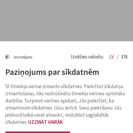
Izvēlies valodu:
LV
EN
Iestatījumi
Paziņojums par sīkdatnēm
Šī tīmekļa vietne izmanto sīkdatnes. Piekrītot sīkdatņu
izmantošanai, tiks nodrošināta tīmekļa vietnes optimāla
darbība. Turpinot vietnes apskati, Jūs piekrītat, ka
izmantosim sīkdatnes Jūsu ierīcē. Savu piekrišanu Jūs
jebkurā laikā varat atsaukt, nodzēšot saglabātās
sīkdatnes.
UZZINĀT VAIRĀK
.