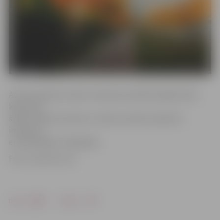
Astronomiskais rudens ziemeļu puslodē iestājas brīdī,
kad saule
šķērso debess ekvatoru rudens punktā, skaidrots
interneta
enciklopēdija «Vikipēdija».
Foto: rusantro.com
Drukāt
Dalīties