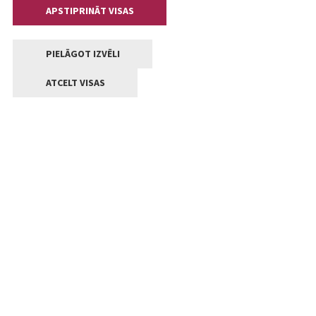
APSTIPRINĀT VISAS
PIELĀGOT IZVĒLI
ATCELT VISAS
Kontakti
Jelgavas valstpilsētas pašvaldība
Lielā iela 11, Jelgava, LV-3001
+371 63005522
pasts@jelgava.lv