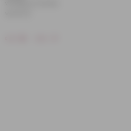
vēl vidēji par 15-16 latiem.
www.LETA.lv
Drukāt
Dalīties