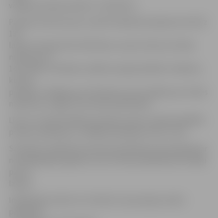
vidējais pensijas apmērs ir 135,50 lati.
Pieņemts lēmums jau 1.aprīlī indeksēt pensijas nevis līdz
135
latiem, bet gan līdz 150 latiem, ņemot vērā, ka iztikas
minimums ir
143-144 lati. Patlaban valdība nespēj atbildēt cilvēkiem,
kuriem
pensijas ir lielākas par 135 latiem, bet mazākas par iztikas
minimumu, kāpēc tās netiek palielinātas.
Līdz ar to aprīlī lielākas pensijas saņems vairāk nekā 85%
pensiju saņēmēju un vidējais pieaugums būs 11 lati.
Savukārt 1.jūnijā tiks ieviestas piemaksas pie pensijas par
nostrādātajiem gadiem, kas to līmeni palielinās vēl vidēji
par 14
latiem.
Indeksācija notiks arī 1.oktobrī, kas pensijas varētu
palielināt