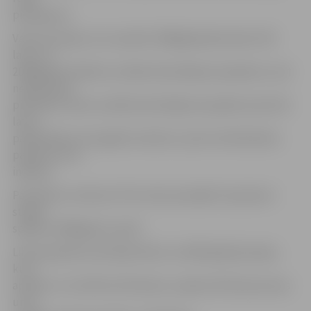
pieauguma.
Valsts pensijas, kuru apmērs 2008.gadā pārsniedz 150
latus un
2009.gadā trīskāršu sociālā nodrošinājuma pabalstu, bet
nepārsniedz
pieckāršu valsts sociālā nodrošinājuma pabalstu jeb 225
latus,
pārskatāmas reizi gadā 1.oktobrī, ņemot vērā faktisko
patēriņa cenu
indeksu.
Paredzēts, ka likuma “Par valsts pensijām” grozījumi
stāsies
spēkā ar 2008.gada 1.aprīli.
Likumprojekta anotācijā teikts, ka 2007.gadā pensijas,
kuru
apmērs ir no 135 līdz 155 latiem, saņēma 39 232 personas
un to