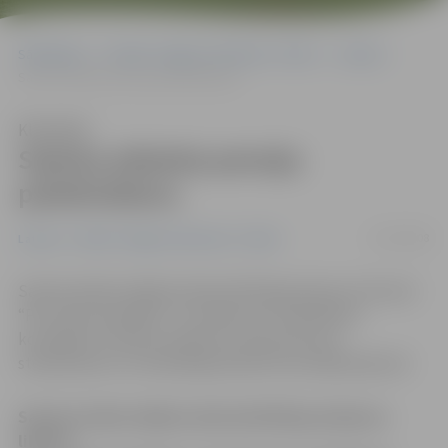
Sākumlapa
Portāla “Jelgavas Vēstnesis” arhīvs
Latvijā
Saeima atbalsta pensiju palielināšanu
Klausīties
Saeima atbalsta pensiju
palielināšanu
21/02/2008
Latvijā
Portāla “Jelgavas Vēstnesis” arhīvs
Saeima šodien iekļāva darba kārtībā grozījumus likumā
“Par valsts pensijām” un nodeva tos izskatīšanai
komisijām. Grozījumi šodien arī tika atzīti par
steidzamiem un vienbalsīgi atbalstīti pirmajā lasījumā.
Saeima šodien iekļāva darba kārtībā grozījumus
likumā