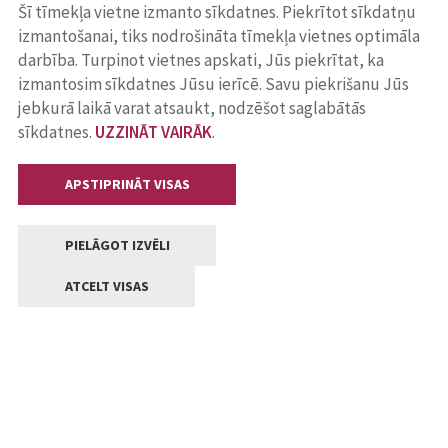
Šī tīmekļa vietne izmanto sīkdatnes. Piekrītot sīkdatņu
izmantošanai, tiks nodrošināta tīmekļa vietnes optimāla
darbība. Turpinot vietnes apskati, Jūs piekrītat, ka
izmantosim sīkdatnes Jūsu ierīcē. Savu piekrišanu Jūs
jebkurā laikā varat atsaukt, nodzēšot saglabātās
sīkdatnes.
UZZINĀT VAIRĀK
.
APSTIPRINĀT VISAS
PIELĀGOT IZVĒLI
ATCELT VISAS