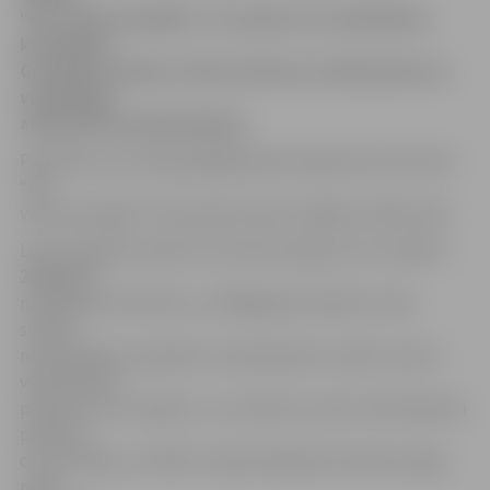
“Par valsts pensijām” un nodeva tos izskatīšanai
komisijām.
Grozījumi šodien arī tika atzīti par steidzamiem un
vienbalsīgi
atbalstīti pirmajā lasījumā.
Paredzēts, ka otrajā, galīgajā lasījumā grozījumi likumā
“Par
valsts pensijām” tiks pieņemti pēc nedēļas, 28.februārī.
Likumprojekts paredz, ka valsts pensijas, kuru apmērs
2008.gadā
nepārsniedz 150 latus un 2009.gadā trīskāršu valsts
sociālā
nodrošinājumu pabalstu, pārskatāmas 1.aprīlī, ņemot
vērā faktisko
patēriņa cenu indeksu, un 1.oktobrī, ņemot vērā faktisko
patēriņa
cenu indeksu un 50% no apdrošināšanas iemaksu algas
reālā