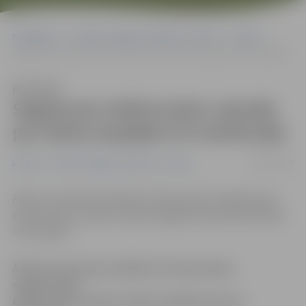
Sākumlapa
Portāla “Jelgavas Vēstnesis” arhīvs
Latvijā
Sagatavots elektronisks ceļvedis par darba iespējām ES institūcijās
Klausīties
Sagatavots elektronisks ceļvedis
par darba iespējām ES institūcijās
09/05/2008
Latvijā
Portāla “Jelgavas Vēstnesis” arhīvs
Ārlietu ministrija saistībā ar Eiropas dienu sagatavojusi
elektronisku ceļvedi «Darba iespējas Eiropas Savienības
institūcijās».
Ārlietu ministrija saistībā ar Eiropas dienu
sagatavojusi
elektronisku ceļvedi «Darba iespējas Eiropas