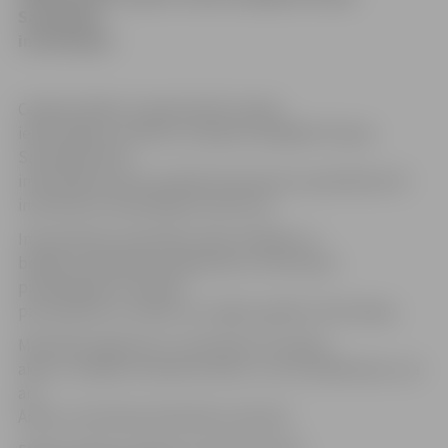
Savienības
institūcijās».
Ceļveža mērķis ir iepazīstināt Latvijas
iedzīvotājus ar darba un karjeras iespējām Eiropas
Savienības (ES)
institūcijās, kā arī mudināt interesentus pieteikties ES
institūciju izsludinātajos konkursos.
Informatīvais materiāls sniedz atbildes uz
biežāk uzdotajiem jautājumiem, informē par
pieteikšanās un atlases
procedūrām un stāsta, kur iegūt papildu informāciju.
Materiāls sagatavots, izmantojot ES tiesību
aktus, Latvijas normatīvos aktus, citu ES dalībvalstu, kā
arī
Ārlietu ministrijas darbinieku pieredzi.