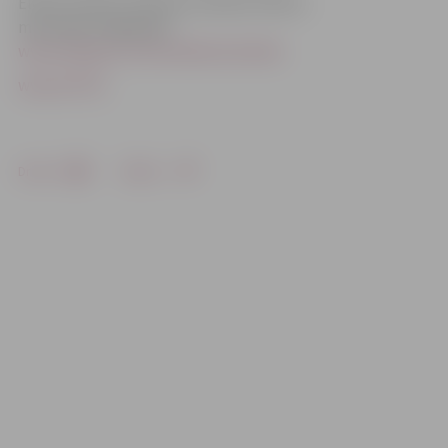
Elektroniskais ceļvedis atrodams Ārlietu
ministrijas mājaslapā –
www.mfa.gov.lv/lv/eu/darbs/celvedis.
www.LETA.lv
Drukāt
Dalīties