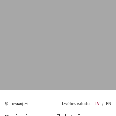
Izvēlies valodu:
LV
EN
Iestatījumi