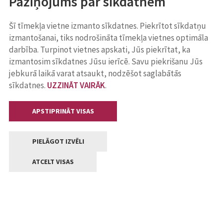
Paziņojums par sīkdatnēm
Šī tīmekļa vietne izmanto sīkdatnes. Piekrītot sīkdatņu
izmantošanai, tiks nodrošināta tīmekļa vietnes optimāla
darbība. Turpinot vietnes apskati, Jūs piekrītat, ka
izmantosim sīkdatnes Jūsu ierīcē. Savu piekrišanu Jūs
jebkurā laikā varat atsaukt, nodzēšot saglabātās
sīkdatnes.
UZZINĀT VAIRĀK
.
APSTIPRINĀT VISAS
PIELĀGOT IZVĒLI
ATCELT VISAS