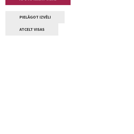
PIELĀGOT IZVĒLI
ATCELT VISAS
Kontakti
Jelgavas valstpilsētas pašvaldība
Lielā iela 11, Jelgava, LV-3001
+371 63005522
pasts@jelgava.lv