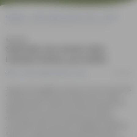
Sākumlapa
Portāla “Jelgavas Vēstnesis” arhīvs
Pilsētā
Saistvads, kas savieno abus Lielupes krastus, jau ierakts
Klausīties
Saistvads, kas savieno abus
Lielupes krastus, jau ierakts
02/10/2012
Pilsētā
Portāla “Jelgavas Vēstnesis” arhīvs
Jelgavas siltumapgādes uzņēmums «Fortum» prezentēja
saistvada, kas savieno abus Lielupes krastus, izbūves
projektā paveikto. Šobrīd jau zemē zem upes gultnes ir
ieguldītas divas caurules, kurās vēl tiks ievietota
siltumtrase, bet pēc tam saistvads tiks savienots ar
siltumtīkliem katrā upes krastā. Tādējādi jau nākamgad,
kad darbu uzsāks jaunā biokurināmā koģenerācijas