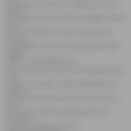
savienot abus upes krastus un tādējādi gan samazināt
maksu par
siltumu, gan palielināt centrālās siltumapgādes sistēmas
klientu
skaitu. Šis ir Latvijā pirmais saistvads zem upes, kas
izmantots
siltumapgādes jomā. Līdz šim tamlīdzīgi projekti veikti
jau gāzes
apgādes un elektroapgādes jomās.
Plānots, ka jaunā stacija darbu sāks nākamā gada rudenī,
un, kā
norāda «Fortum Jelgava» valdes priekšsēdētāja Ginta
Cimdiņa, ar
laiku maksu par siltumu plānots samazināt vismaz par
desmit
procentiem. Jaunā biomasas koģenerācijas stacija
nodrošinās 85
procentus no Jelgavas centralizēti