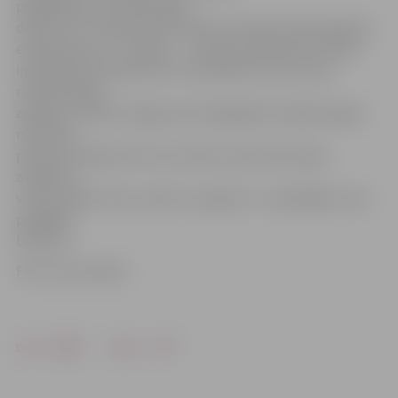
piegādātās siltumenerģijas
daudzuma. Stacijā par kurināmo izmantos atjaunojamos
energoresursus – šķeldu –, mazinot atkarību no fosilā
importētā kurināmā cenu svārstībām. Pēc siltuma
nodrošinātāju
aplēsēm, šobrīd Jelgava par dabasgāzi Krievijai ik gadu
maksā ap
pieciem miljoniem latu, kas līdz ar jaunās stacijas
atklāšanu
varētu palikt mūsu valstī un reģionā – uzņēmējiem, kas
piegādās
biomasu.
Foto: Ivars Veiliņš
Drukāt
Dalīties