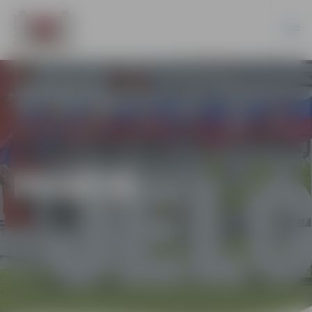
PILSĒTĀ