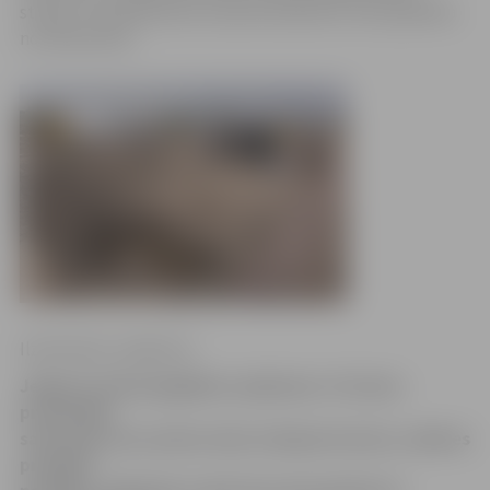
stacija, visa pilsēta būs vienotā sistēmā un tiks apsildīta
no viena avota.
Ilze Knusle-Jankevica
Jelgavas siltumapgādes uzņēmums «Fortum»
prezentēja
saistvada, kas savieno abus Lielupes krastus, izbūves
projektā