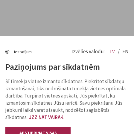
Izvēlies valodu:
LV
EN
Iestatījumi
Paziņojums par sīkdatnēm
Šī tīmekļa vietne izmanto sīkdatnes. Piekrītot sīkdatņu
izmantošanai, tiks nodrošināta tīmekļa vietnes optimāla
darbība. Turpinot vietnes apskati, Jūs piekrītat, ka
izmantosim sīkdatnes Jūsu ierīcē. Savu piekrišanu Jūs
jebkurā laikā varat atsaukt, nodzēšot saglabātās
sīkdatnes.
UZZINĀT VAIRĀK
.
APSTIPRINĀT VISAS