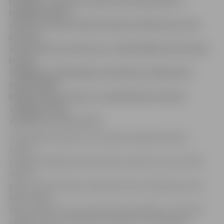
paveikto. Šobrīd jau zemē zem upes gultnes ir
ieguldītas divas
caurules, kurās vēl tiks ievietota siltumtrase, bet
pēc tam
saistvads tiks savienots ar siltumtīkliem katrā upes
krastā.
Tādējādi jau nākamgad, kad darbu uzsāks jaunā
biokurināmā
koģenerācijas stacija, visa pilsēta būs vienotā
sistēmā un tiks
apsildīta no viena avota.
Saistvada būvnieku SIA «Latvijas energoceltnieks»
(«LEC»)
pārstāvis Valērijs Drozds stāsta, ka katra caurule ir 400
metrus
gara un 70 centimetru diametrā. Pats urbšanas process
bijis samērā
ilgs, jo kanāli, kuros caurules tika «ievilktas», tika rakti
vairākas reizes, pakāpeniski palielinot urbja galvas