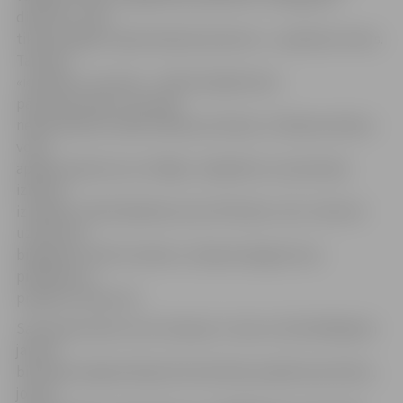
diametru, līdz
tika sasniegts nepieciešamais platums – apmēram metrs.
Tad tika
«ievilktas» caurules – tā kā tas jādara bez
pārtraukumiem, tam bija
nepieciešama vairāk nekā puse dienas. Urbšanas darbus
veica
apakšuzņēmums no Itālijas. Jāpiebilst, ka saistvada
izbūves
izmaksas ir 952 338,40 latu bez PVN. Bez «LEC» vēl četri
uzņēmumi
bija gatavi veikt šo darbu un bija iesnieguši savu
pieteikumu
projektu konkursā.
Saistvada izbūve zem Lielupes ir viens no būtiskākajiem
jaunās
biomasas koģenerācijas būvniecības projekta posmiem,
jo ļaus