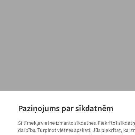
Paziņojums par sīkdatnēm
Šī tīmekļa vietne izmanto sīkdatnes. Piekrītot sīkdat
darbība. Turpinot vietnes apskati, Jūs piekrītat, ka i