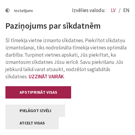
Izvēlies valodu:
LV
EN
Iestatījumi
Paziņojums par sīkdatnēm
Šī tīmekļa vietne izmanto sīkdatnes. Piekrītot sīkdatņu
izmantošanai, tiks nodrošināta tīmekļa vietnes optimāla
darbība. Turpinot vietnes apskati, Jūs piekrītat, ka
izmantosim sīkdatnes Jūsu ierīcē. Savu piekrišanu Jūs
jebkurā laikā varat atsaukt, nodzēšot saglabātās
sīkdatnes.
UZZINĀT VAIRĀK
.
APSTIPRINĀT VISAS
PIELĀGOT IZVĒLI
ATCELT VISAS