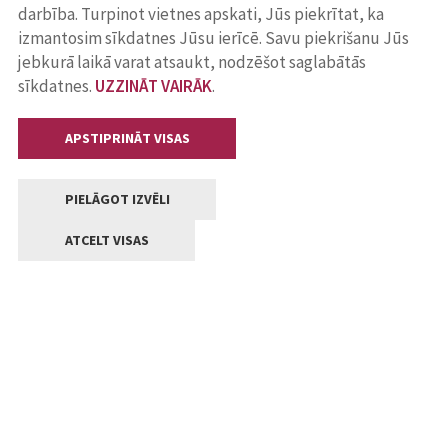
darbība. Turpinot vietnes apskati, Jūs piekrītat, ka
izmantosim sīkdatnes Jūsu ierīcē. Savu piekrišanu Jūs
jebkurā laikā varat atsaukt, nodzēšot saglabātās
sīkdatnes.
UZZINĀT VAIRĀK
.
APSTIPRINĀT VISAS
PIELĀGOT IZVĒLI
ATCELT VISAS
Kontakti