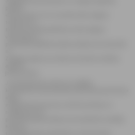
Jelgavas biznesa inkubatoru un Jelgavas Izglītības
pārvaldi.
«Biznesa nakts» 10. un 11. janvārī notiks Jelgavas
tehnikumā, un
tajā šoreiz aicināti piedalīties ne tikai Jelgavas
vidusskolēni un
profesionālo izglītības iestāžu audzēkņi, bet arī jaunieši
no
Zemgales reģiona, kuri vēlas sevi izaicināt, vienlaikus
apgūstot
jaunas prasmes.
Jauniešu galvenais uzdevums, strādājot
komandā, būs vienas diennakts laikā radīt jaunas biznesa
idejas,
modelēt biznesa procesus, attīstīt prototipus un
noslēgumā to visu
prezentēt žūrijas komisijai, kuras sastāvā būs uzņēmēji.
Konkursā
tiks vērtēta idejas oriģinalitāte un tās potenciāls,