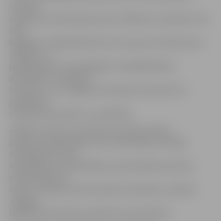
izmantot
iespēju bez maksas gūt jaunas zināšanas un pieredzi, kas
tikai
bagātinās. «Šajā pasākumā es esmu guvusi daudz jaunu
zināšanu un
pašpārliecības turpmākajām uzņēmējdarbības
aktivitātēm, noderīgus
kontaktus, un arī šogad esmu gatava izaicināt sevi,
piedaloties
otrajā «Biznesa naktī»,» pauž Diāna.
«Būtiski uzsvērt, ka vēl pirms komandu darba
pasākuma dalībniekiem tiks nodrošinātas vērtīgas
nodarbības biznesa
modelēšanā, prototipēšanā, prezentēšanas prasmju
pilnveidošanā un
mentoru atbalsts biznesa ideju attīstīšanai,» piebilst
Jelgavas
Izglītības pārvaldes speciāliste Inita Mazūdre.