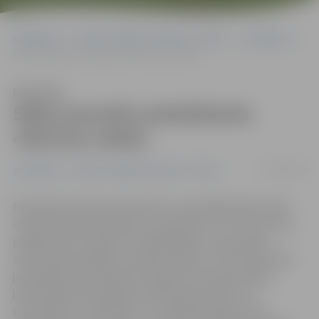
Sākumlapa
Portāla “Jelgavas Vēstnesis” arhīvs
Jauniešiem
Sākas jauniešu pieteikšanās «Biznesa naktij»
Klausīties
Sākas jauniešu pieteikšanās
«Biznesa naktij»
09/12/2019
Jauniešiem
Portāla “Jelgavas Vēstnesis” arhīvs
Motivējot jauniešus iesaistīties uzņēmējdarbībā, radīt
inovatīvas biznesa idejas un produktus, otro reizi mūsu
pilsētā notiks skolēnu uzņēmējspēju un jaunrades
attīstīšanas pasākums «Biznesa nakts». 24 stundu laikā
jauniešiem komandās būs jārada sava biznesa ideja,
jāizstrādā biznesa plāns, produkta prototips, to
prezentējot uzņēmējiem. Trīs labāko ideju autoru