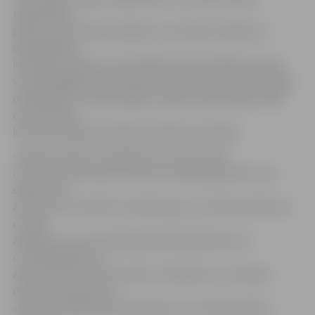
tirgvedības
plāns, ekonomiskie aprēķini, prototipa kvalitāte un
oriģinalitāte,
komandas darbs un citi kritēriji. Trīs komandas, kurām
visveiksmīgāk izdosies pārliecināt žūriju par savas idejas
oriģinalitāti un dzīvotspēju, saņems naudas balvu 300
eiro apmērā,
ko būs sarūpējuši Jelgavas pilsētas uzņēmēji.
««Biznesa nakts» ir pasākums, kurš ne tikai
izmet tevi no komforta zonas un ļauj pārbaudīt savas
spējas, bet
arī vieta, kur baudīt sacensību garu, smelties iedvesmu
un gūt
atbildes uz sev interesējošiem jautājumiem par
uzņēmējdarbību,»
atzīst pirmās «Biznesa nakts» dalībniece un skolēnu
mācību uzņēmuma
«Erato» vadītāja Diāna Samsonova, aicinot jauniešus