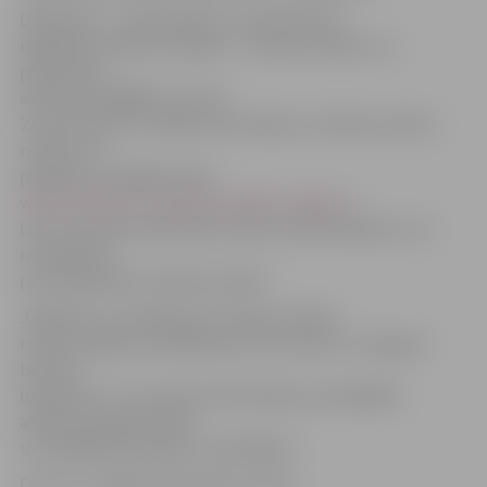
Dalībnieki – vidusskolēni un profesionālo
izglītības iestāžu audzēkņi – «Biznesa naktij» var
pieteikties
elektroniski
ŠEIT
no 9. līdz
22. decembrim. Plašāka informācija un «Biznesa nakts»
nolikums ir
pieejams sociālajā vietnē
www.facebook.com/BiznesaNaktsJelgava/
.
Līdz 3. janvārim dalībnieki saņems apstiprinājumu vai
noraidījumu
par piedalīšanos «Biznesa naktī».
Jāpiebilst, ka nedēļu pēc «Biznesa nakts»
norises pasākuma dalībnieki tiks aicināti uz Jelgavas
biznesa
inkubatoru, kur saņems informāciju par dažādām
atbalsta programmām
un iespējām jaunajiem uzņēmējiem.
Foto: no «Jelgavas Vēstneša» arhīva