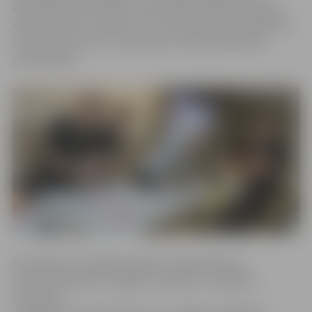
komandas katra saņems naudas balvu 300 eiro apmērā.
«Biznesa nakts» notiks 10. un 11. janvārī, bet no šodienas,
9. decembra, līdz 22. decembrim notiek dalībnieku
pieteikšanās.
Šo pasākumu Jelgavā organizē Jāņa Bisenieka
fonds sadarbībā ar Jelgavas ražotāju un tirgotāju
asociāciju,