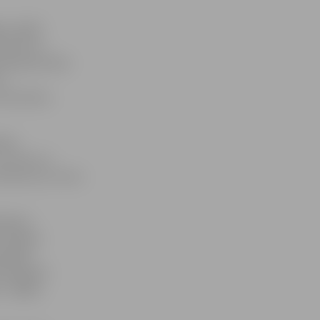
ņu spēle
m dunk un
ā kopš pirmās
1.
bet pilnus
ieku
 centra un
onkurss ar retro
ionāru
zvarējuši
. gadā –
neizšķirti
– 106:93,