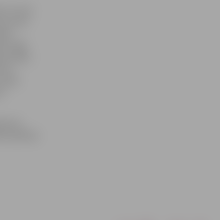
dā un kopš
as reizes
008.
., 2000.,
vā (2005.,
lsos
 Saldū
4.
ģionāru
i spēlētāji