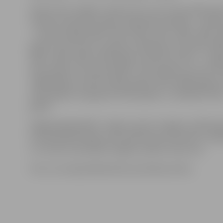
Aldaris LBL Zvaigžņu spēle pirmo reizi notika 1993. ga
tā laika risinās katru gadu. Šajā laikā visbiežāk – septiņ
– tā rīkota Rīgā (1993., 1994., 1995., 1997., 1999., 2003., 2
gadā). Sešas reizes zvaigznes spīdējušas Ventspilī (1998
2002., 2004., 2009., 2015. gadā), pa divām reizēm – Jelga
2011. gadā) un Valmierā (2007., 2013. gadā), pa reizei Ta
(1996. gadā), Gulbenē (2001. gadā), Cēsīs (2006. gadā),
(2010. gadā), Daugavpilī (2012. gadā) un Jēkabpilī (201
gadā).
Pagājušajā gadā BK «Jelgava» godu Zvaigžņu spēlē le
komandā pārstāvēja uzbrucējs Deniss Krestiņins. Vairāk
un treneris iesaistījās Zvaigžņu spēles konkursos.
Foto: no Latvijas Basketbola savienības arhīva