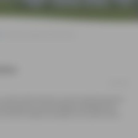
s
Sākas LBL Zvaigžņu spēles balsošana
ošana
14/01/2016
n delfi.lv sākas balsošana, kurā tiks ievēlēti basketbola
līdzjutējiem par saviem mīļākajiem spēlētājiem būs
 14. februārī Liepājas Olimpiskajā centrā, spēles sākums