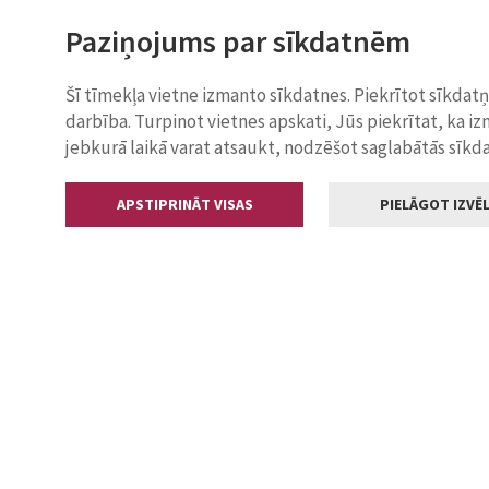
Paziņojums par sīkdatnēm
Šī tīmekļa vietne izmanto sīkdatnes. Piekrītot sīkdat
darbība. Turpinot vietnes apskati, Jūs piekrītat, ka i
jebkurā laikā varat atsaukt, nodzēšot saglabātās sīkd
APSTIPRINĀT VISAS
PIELĀGOT IZVĒL
Kontakti
Jelgavas valstp
Lielā iela 11
+371 630055