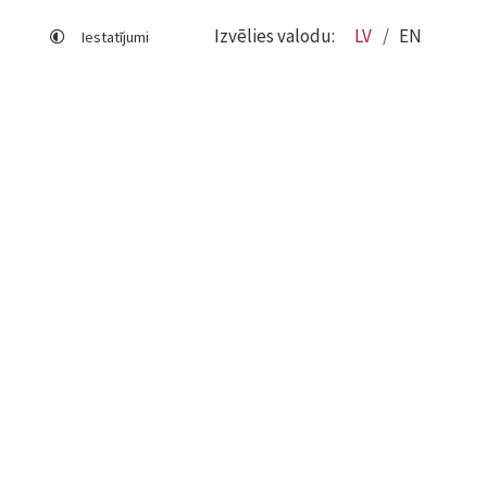
Izvēlies valodu:
LV
EN
Iestatījumi
Lapas karte
Viegli lasīt
Sociālo mediju lietošana
Sīkdatņu izmantošana