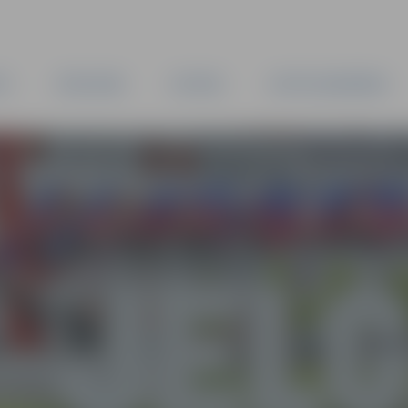
TA
PAŠVALDĪBA
IESTĀDES
KAPITĀLSABIEDRĪBAS