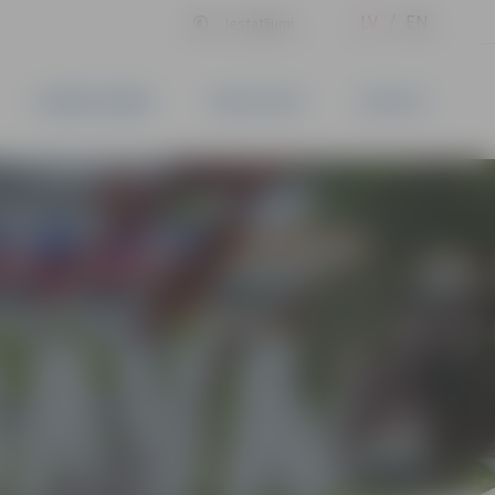
LV
EN
Iestatījumi
UZŅĒMĒJDARBĪBA
PAKALPOJUMI
KONTAKTI