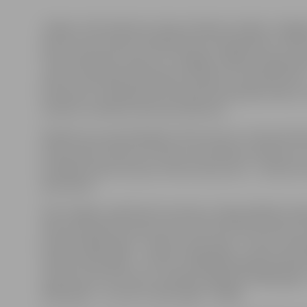
«Aldara» LBL direktore Lāsma Zandere norāda: «Zvaigž
devīto reizi notiks formātā LBL pret leģionāriem. Sla
trīspunktnieku konkursi ir Zvaigžņu spēles programm
reizes. Līdzjutēju balsošanā, kas ilgs no 14. janvāra līdz 
februārim, noskaidrosim komandu pamatpiecniekus, 
sastāvus noteiksim februāra sākumā.»
Papildus jau pieminētajiem Slam dunk un trīspunktn
konkursiem notiks arī treneru sacensības metienos no
karsējkomandu konkurss. Būs arī jaunums – metienu k
akcentiem.
LBL Zvaigžņu spēlē LBL komanda un līgā spēlējošo leģ
izlase sacentīsies devīto reizi. Līdz šim četras reizes u
latvieši (1995. gadā – 139:133, 2012. gadā – 132:131, 2014
154:110, 2015. gadā – 124:113), 2000. gadā spēle beidzās 
110:110, bet trīs reizes uzvarējuši leģionāri (2004. gadā 
2005. gadā – 127:123 un 2013. gadā – 92:86).