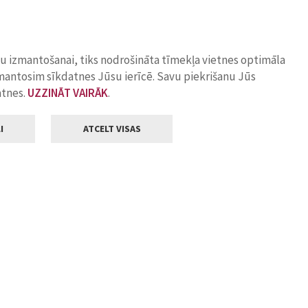
ņu izmantošanai, tiks nodrošināta tīmekļa vietnes optimāla
zmantosim sīkdatnes Jūsu ierīcē. Savu piekrišanu Jūs
atnes.
UZZINĀT VAIRĀK
.
I
ATCELT VISAS
Klientu apkalpošana
ilsētas pašvaldība
Darba laiks
, Jelgava, LV-3001
Pirmdienās
8.00 - 18.00
Otrdienās
8.00 - 17.00
22