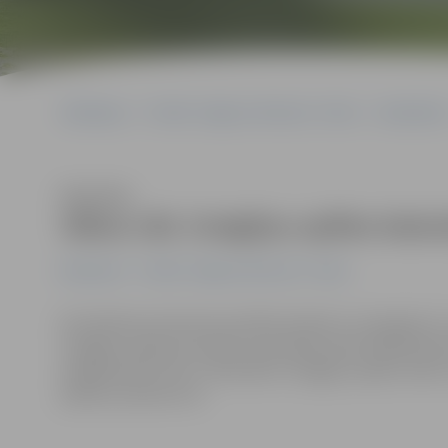
Sākumlapa
Portāla “Jelgavas Vēstnesis” arhīvs
Basketbol
Klausīties
Sākas LBL Zvaigžņu spēles bals
Basketbols
Portāla “Jelgavas Vēstnesis” arhīvs
No šodienas interneta portālos basket.lv, draugiem.lv u
Zvaigžņu spēles komandu pamatpiecnieki. Basketbola 
iespēja balsot līdz 1. februārim. Zvaigžņu spēle notiks
plānots pulksten 15.