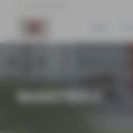
24 °C, 2.5 m/s, 50.7 %
JAUNUMI
PILSĒ
BASKETBOLS