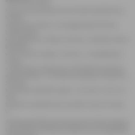
atjaunošana» gaitā.
Kā informē pašvaldības preses sekretāre Līga Klismeta,
lai sāktu
upes gultnes tīrīšanu un aizsargdambja būvniecību,
Lielupes labais
krasts jāatbrīvo no zāliena, krūmiem un liekajiem kokiem.
Būvdarbus
veiks konsorcijs «Koger un Partneri», un kopējā līguma
summa
ir vairāk nekā 1,2 miljoni latu ar PVN. Būvfirma piesaista
apakšuzņēmējus – SIA «Elektroinstalācijas un dizains 4c»,
SIA «Ceļu
būvniecības sabiedrība «Igate»», SIA «Kulk» un SIA «Uni
San».
Savukārt visa objekta būvuzraudzību veiks SIA «Isliena
V».
Projekta gaitā plānota Lielupes gultnes tīrīšana Jelgavas
Cukurfabrikas notekūdeņu izplūdes vietā, aizsagdambja