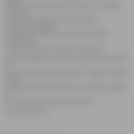
bojājumu un vides problēmu novēršanu, kuru rašanās
tieši saistīta
ar cukura rūpniecības darbību vai darbības
pārtraukšanu, tādējādi
veidojot pievilcīgu vidi cukura nozari aizstājošas
saimnieciskās
darbības attīstībai un sakārtojot vidi kopumā.
Atšķirībā no pagastiem, kuri šos restrukturizācijas fondus
var
izmantot ceļu sakārtošanai, pilsētās – Jelgavā un Liepājā,
līdzekļi
izmantojami tikai ietekmētā vides stāvokļa atjaunošanai
un
ūdenssaimniecības objektu sakārtošanai.
Foto: Kristaps Hercs