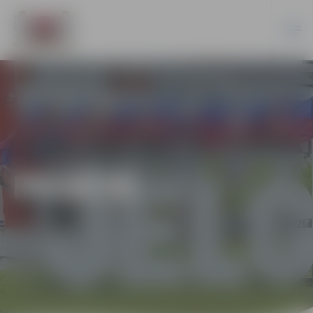
PILSĒTĀ