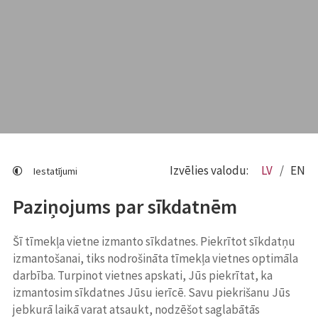
Izvēlies valodu:
LV
EN
Iestatījumi
Paziņojums par sīkdatnēm
Šī tīmekļa vietne izmanto sīkdatnes. Piekrītot sīkdatņu
izmantošanai, tiks nodrošināta tīmekļa vietnes optimāla
darbība. Turpinot vietnes apskati, Jūs piekrītat, ka
izmantosim sīkdatnes Jūsu ierīcē. Savu piekrišanu Jūs
jebkurā laikā varat atsaukt, nodzēšot saglabātās