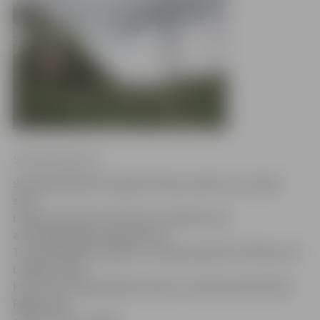
Sintija Čepanone
Šonedēļ sākušies sagatavošanas darbi, lai varētu
sākt
Lielupes gultnes tīrīšanu un labā krasta
aizsargdambja atjaunošanu.
Tas paredzēts projekta «Lielupes gultnes tīrīšana un
Lielupes labā
krasta aizsargdambja posmā no dzelzceļa tilta līdz
Rīgas ielai