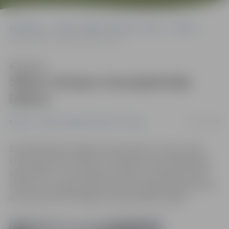
Sākumlapa
Portāla “Jelgavas Vēstnesis” arhīvs
Pilsētā
Sākas Lielupes aizsargdambja izbūve
Klausīties
Sākas Lielupes aizsargdambja
izbūve
09/07/2009
Pilsētā
Portāla “Jelgavas Vēstnesis” arhīvs
Šonedēļ sākušies sagatavošanas darbi, lai varētu sākt
Lielupes gultnes tīrīšanu un labā krasta aizsargdambja
atjaunošanu. Tas paredzēts projekta «Lielupes gultnes
tīrīšana un Lielupes labā krasta aizsargdambja posmā no
dzelzceļa tilta līdz Rīgas ielai atjaunošana» gaitā.