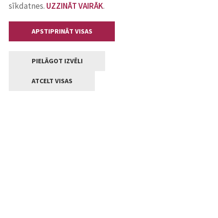
sīkdatnes.
UZZINĀT VAIRĀK
.
APSTIPRINĀT VISAS
PIELĀGOT IZVĒLI
ATCELT VISAS
Kontakti
Jelgavas valstpilsētas pašvaldība
Lielā iela 11, Jelgava, LV-3001