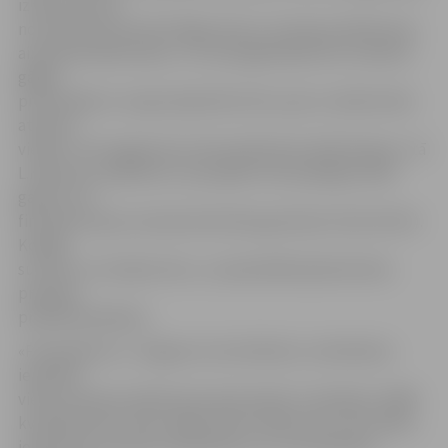
izbūve posmā
no dzelzceļa tilta līdz Rīgas ielai un Lielupes labā krasta
ainaviskā sakārtošana. «Uz aizsargdambja tiks izveidota
gājēju
promenāde ar noejas kāpnītēm līdz upei un iekārtotām
atpūtas
vietām. Tiks sagatavota vieta peldvietas iekārtošanai,» tā
L.Klismeta, piebilstot, ka projekts tiks pabeigts 2010.
gadā un to
finansē Eiropas Lauksaimniecības garantiju fonds (ELGF).
Kopējā
summa ir 1,6 miljoni latu, un pašvaldībai jānodrošina
projekta
priekšfinansēšana.
«Pie bijušās a/s «Jelgavas Cukurfabrika» notekūdens
ieplūdes
vietas Lielupes labā krasta akvatorijā ir izveidojies 12480
kvadrātmetrus liels vidēji mīksta māla ezers, kas radies,
iepludinot Lielupē notekūdeņus no cukurfabrikai