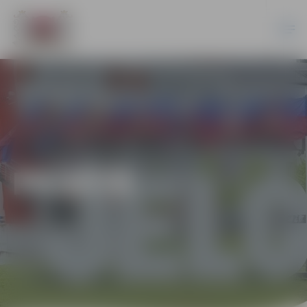
PILSĒTĀ