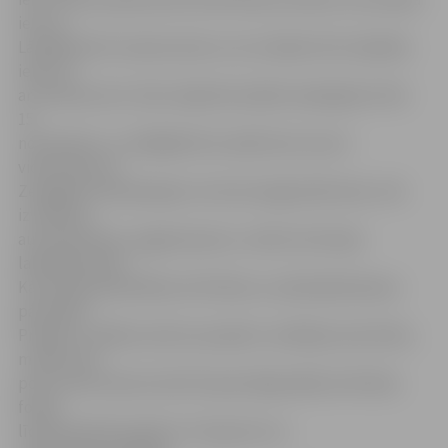
ielu no
Lāčplēša līdz Imantas ielai un no Izstādes līdz Lāčplēša
ielai, kā
arī Imantas ielu. Šiem objektiem jābūt pabeigtiem līdz
15.
novembrim, un tādējādi būs sakārtotas visas 4.
vidusskolai un
Zemgales Olimpiskajam centram piegulošās ielas, tiks
izveidotas
autostāvvietas, apgaismojums, veikta teritorijas
labiekārtošana.
Kā norāda pašvaldības Attīstības un pilsētplānošanas
pārvaldes
Projektu vadības sektora projektu vadītāja Liene Rulle,
minēto ielu
posmi tiek rekonstruēti Eiropas Reģionālās attīstības
fonda
līdzfinansētā projekta «Transporta un