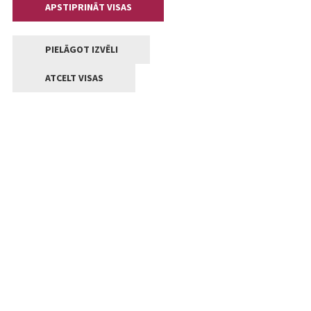
APSTIPRINĀT VISAS
PIELĀGOT IZVĒLI
ATCELT VISAS
Kontakti
Jelgavas valstpilsētas pašvaldība
Lielā iela 11, Jelgava, LV-3001
+371 63005522
pasts@jelgava.lv