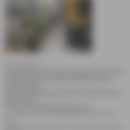
Sintija Čepanone
Līdz novembra vidum jābūt rekonstruētiem sešu ielu
posmiem ap topošo Zemgales Olimpisko centru.
Pašlaik darbi jau
sākti Strazdu ielas posmā no Kronvalda līdz Akmeņu
ielai, savukārt
drīzumā tie noritēs daļā Akmeņu ielas.
«Jau iepriekš tika veikti sagatavošanās darbi Strazdu
ielas
gājēju posma rekonstrukcijai – demontēts vecais asfalts,