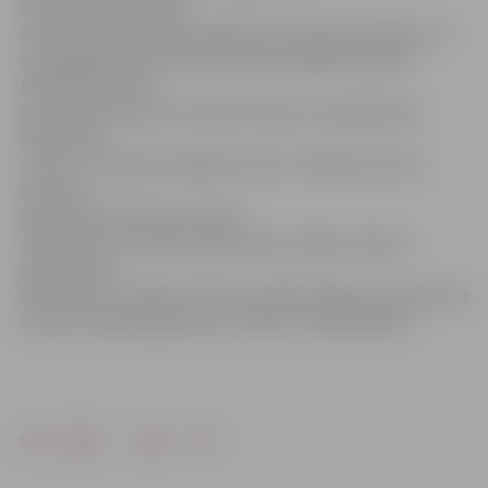
inženierkomunikāciju
infrastruktūras izbūve izglītības, veselības aprūpes un
uzņēmējdarbības attīstības nodrošināšanai» gaitā.
Atklātā konkursā
par sešu ielas posmu rekonstrukciju uzvarēja akciju
sabiedrība
«A.C.B.», un līguma kopējā summa ir 1 062 523,72 lati,
ieskaitot
pievienotās vērtības nodokli.
Jāpiebilst, ka Strazdu ielas posma rekonstrukcija
izmaksās 48
038,17 latus, ieskaitot PVN, savukārt Akmeņu ielas posma
rekonstrukcijas līgumcena ar PVN ir 219 428,66 lati.
Drukāt
Dalīties