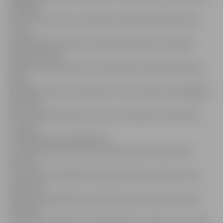
nozāģēti
koki, izrauti celmi, un pašlaik notiek drenāžas izbūve,»
stāsta
pašvaldības aģentūras «Pilsētsaimniecība» projektu
speciāliste Eva
Kidere. Viņa norāda, ka šim objektam saskaņā ar līgumu
jābūt
pabeigtam līdz 24. augustam un tad Strazdu ielas gājēju
posms no
Kronvalda līdz Akmeņu ielai, kas ved gar 4. vidusskolu,
būs gan
nobruģēts, gan labiekārtots.
Līdztekus šīs ielas rekonstrukcijai sāks remontēt arī
Akmeņu
ielu posmā no Brīvības bulvāra līdz Imantas ielai, taču
nākamajā
darbu etapā sakārtos arī atlikušos četrus ielu posmus –
Lāčplēša
ielu no Kronvalda ielas līdz Brīvības bulvārim, Kronvalda