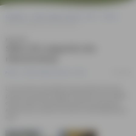
Sākumlapa
Portāla “Jelgavas Vēstnesis” arhīvs
Pilsētā
Sākas ZOC piegulošo ielu rekonstrukcija
Klausīties
Sākas ZOC piegulošo ielu
rekonstrukcija
16/07/2009
Pilsētā
Portāla “Jelgavas Vēstnesis” arhīvs
Līdz novembra vidum jābūt rekonstruētiem sešu ielu
posmiem ap topošo Zemgales Olimpisko centru. Pašlaik
darbi jau sākti Strazdu ielas posmā no Kronvalda līdz
Akmeņu ielai, savukārt drīzumā tie noritēs daļā Akmeņu
ielas.