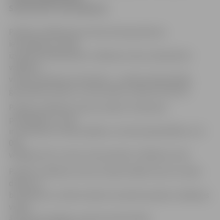
Satversmē” ierosināšanai.
Parakstu vākšanai par Satversmes grozījumu
ierosināšanu Latvijā
izveidotas 620 parakstu vākšanas vietas, 40 parakstu
vākšanas
vietas izveidotas arī ārvalstīs – Latvijas vēstniecībās,
ģenerālkonsulātos un konsulātos, kopā 33 ārvalstīs.
Parakstu vākšanas vietas Latvijā ir noteikušas
pašvaldības, un tās
ir izveidotas ar tādu aprēķinu, lai katrā pašvaldībā uz 10
000
vēlētāju būtu vismaz viena parakstu vākšanas vieta.
Parakstu vākšanas vietas Latvijā strādās četras stundas
dienā, arī
brīvdienās un svētku dienās. Savukārt parakstu vākšanas
vietas
ārvalstīs atradīsies Latvijas vēstniecībās,