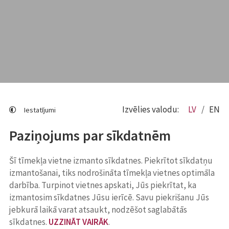
Izvēlies valodu:
LV
EN
Iestatījumi
Paziņojums par sīkdatnēm
Šī tīmekļa vietne izmanto sīkdatnes. Piekrītot sīkdatņu
izmantošanai, tiks nodrošināta tīmekļa vietnes optimāla
darbība. Turpinot vietnes apskati, Jūs piekrītat, ka
izmantosim sīkdatnes Jūsu ierīcē. Savu piekrišanu Jūs
jebkurā laikā varat atsaukt, nodzēšot saglabātās
sīkdatnes.
UZZINĀT VAIRĀK
.