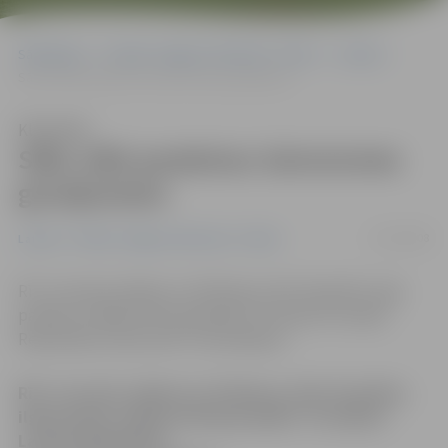
Sākumlapa
Portāla “Jelgavas Vēstnesis” arhīvs
Latvijā
Sāks vākt parakstus Satversmes grozījumiem
Klausīties
Sāks vākt parakstus Satversmes
grozījumiem
11/03/2008
Latvijā
Portāla “Jelgavas Vēstnesis” arhīvs
Rīt, 12.martā, sāksies un 30 dienas, līdz 10.aprīlim, ilgs
parakstu vākšana likumprojekta “Grozījumi Latvijas
Republikas Satversmē” ierosināšanai.
Rīt, 12.martā, sāksies un 30 dienas, līdz 10.aprīlim,
ilgs parakstu vākšana likumprojekta “Grozījumi
Latvijas Republikas