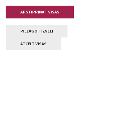
APSTIPRINĀT VISAS
PIELĀGOT IZVĒLI
ATCELT VISAS
Kontakti
Jelgavas valstpilsētas pašvaldība
Lielā iela 11, Jelgava, LV-3001
+371 63005522