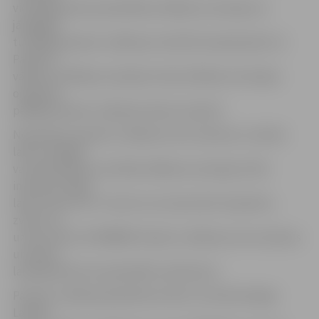
vietā jāiesniedz pašvaldības vēlēšanu komisijai vai
jānogādā
tuvākajā parakstu vākšanas vietā līdz 9.aprīļa plkst.12.
Parakstu
vākšanu vēlētāju atrašanās vietās vēlēšanu komisijas
organizēs
pēdējā parakstu vākšanas dienā, 10.aprīlī.
Noskaidrot parakstu vākšanas vietu adreses un darba
laikus vēlētāji
var pašvaldībā, Centrālās vēlēšanu komisijas (CVK)
interneta mājas
lapā “www.cvk.lv”, kā arī no 12.marta līdz 10.aprīlim,
zvanot uz
uzziņu tālruni 67049999. Parakstu vākšanas vietu adreses
un darba
laiki jāpublicē arī pašvaldību laikrakstos.
Parakstu vākšanā piedalīties drīkst visi balsstiesīgie
Latvijas