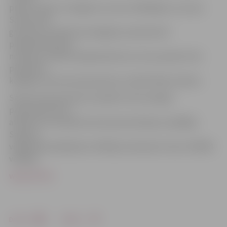
pilsoņi, sākot no 18 gadu vecuma. Vēlētājiem, kuri par
Satversmes
grozījumu projekta iesniegšanu parlamentā
parakstījušies pie
notāriem, atkārtoti jāparakstās nav. Viņu paraksti tiks
pieskaitīti
kopējam Satversmes grozījumu atbalstītāju skaitam.
Satversmes grozījumu projekts tiks iesniegts
parlamentā, ja to
atbalstīs ne mazāk kā viena desmitā daļa no pēdējās
Saeimas
vēlēšanās piedalījušos vēlētāju skaita jeb vismaz 149 064
vēlētāji.
www.LETA.lv
Drukāt
Dalīties