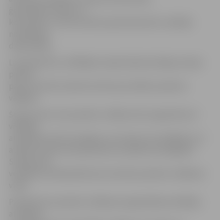
ģenerālkonsulātos un
konsulātos, un būs atvērtas pārstāvniecību vadītāju
noteiktajos
darba laikos.
Lai parakstītos, vēlētājam nepieciešama derīga Latvijas
pilsoņa
pase, kurā tiks izdarīta atzīme par dalību parakstu
vākšanā.
Šoreiz pirmo reizi parakstu vākšana tiks organizēta arī
vēlētāju
atrašanās vietā. Šo iespēju var izmantot tie vēlētāji, kuri
atbalsta Satversmes grozījumu projekta iesniegšanu
Saeimā, bet
veselības stāvokļa dēļ nevar ierasties parakstu vākšanas
vietā.
Pieteikumus parakstu vākšanas organizēšanai vēlētāju
atrašanās