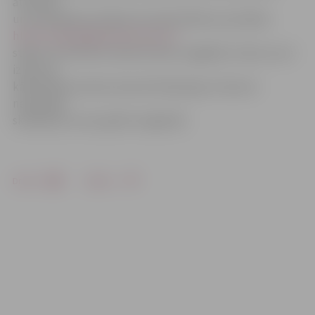
attiecību
un juridiskajos jautājumos Sandra Reksce portālam
http://www.je;lgavasvestnesis.lv/
stāsta, ka slimnīcā «Ģintermuiža» nogādāts vīrietis, kurš
izlēca pa
kāda K.Barona ielas nama dzīvokļa logu. Viņš esot
nesakarīgi
skaidrojis, ka viņu gribot nogalināt.
Drukāt
Dalīties