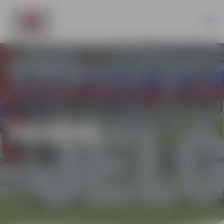
PILSĒTĀ