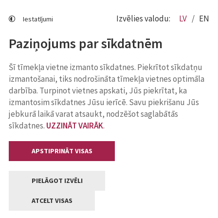
Izvēlies valodu:
LV
EN
Iestatījumi
Paziņojums par sīkdatnēm
Šī tīmekļa vietne izmanto sīkdatnes. Piekrītot sīkdatņu
izmantošanai, tiks nodrošināta tīmekļa vietnes optimāla
darbība. Turpinot vietnes apskati, Jūs piekrītat, ka
izmantosim sīkdatnes Jūsu ierīcē. Savu piekrišanu Jūs
jebkurā laikā varat atsaukt, nodzēšot saglabātās
sīkdatnes.
UZZINĀT VAIRĀK
.
APSTIPRINĀT VISAS
PIELĀGOT IZVĒLI
ATCELT VISAS