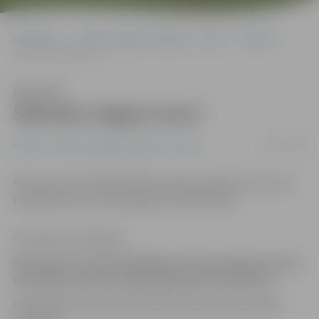
Sākumlapa
Portāla “Jelgavas Vēstnesis” arhīvs
Pilsētā
Sākušies Gāganu kari?
Klausīties
Sākušies Gāganu kari?
07/08/2009
Pilsētā
Portāla “Jelgavas Vēstnesis” arhīvs
Šorīt agri no rīta Pašvaldības policija saņēmusi ziņas, ka
K.Barona ielā no katlumājas jumta šaudoties.
Ilze Knusle-Jankevica
Šorīt agri no rīta Pašvaldības policija saņēmusi ziņas,
ka K.Barona ielā no katlumājas jumta šaudoties.
Pašvaldības policijas priekšnieka palīdze sabiedrisko