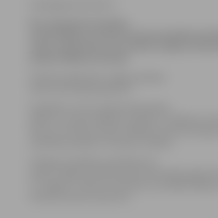
www.jelgavasvestnesis.lv
No 6. jūnija līdz 20. jūnijam
notiek vēlēšanu iecirkņu komisiju kandidātu pie
tautas nobalsošanai, kas notiks 23. jūlijā, inform
pilsētas Vēlēšanu komisija.
Pieteikumi jāiesniedz Jelgavas pilsētas
domes Informācijas aģentūrā.
Kandidātus izvirzot, jāievēro Republikas
pilsētu un novadu vēlēšanu komisiju un vēlēšanu ieci
likums un CVK instrukcijas «Vēlēšanu iecirkņu komisij
republikas pilsētās un novados» prasības.
Veidlapas kandidātu pieteikšanai var
saņemt Jelgavas pilsētas domes Informācijas aģentūrā 
11, Jelgavā, 1. stāvā, vai izdrukāt no Centrālās vēlēšan
interneta vietnes: www.cvk.lv.