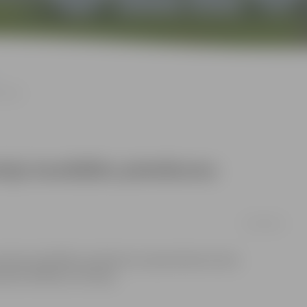
emšana
isiju kandidātu pieteikumu
07/06/2011
u komisiju kandidātu pieteikumu pieņemšana tautas
lsētas Vēlēšanu komisija.