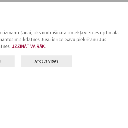
ņu izmantošanai, tiks nodrošināta tīmekļa vietnes optimāla
zmantosim sīkdatnes Jūsu ierīcē. Savu piekrišanu Jūs
atnes.
UZZINĀT VAIRĀK
.
I
ATCELT VISAS
Klientu apkalpošana
ilsētas pašvaldība
Darba laiks
, Jelgava, LV-3001
Pirmdienās
8.00 - 18.00