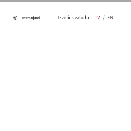
Izvēlies valodu:
LV
EN
Iestatījumi
Lapas karte
Viegli lasīt
Sociālo mediju lietošana