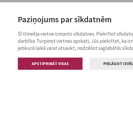
Paziņojums par sīkdatnēm
Šī tīmekļa vietne izmanto sīkdatnes. Piekrītot sīkdat
darbība. Turpinot vietnes apskati, Jūs piekrītat, ka i
jebkurā laikā varat atsaukt, nodzēšot saglabātās sīkd
APSTIPRINĀT VISAS
PIELĀGOT IZVĒL
Kontakti
Jelgavas valstp
Lielā iela 11