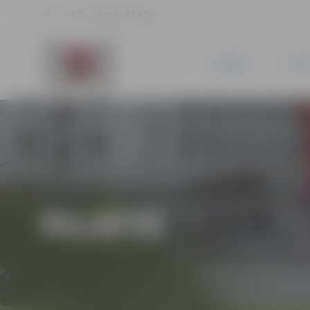
14 °C, 2.6 m/s, 87.4 %
JAUNUMI
PILSĒ
PILSĒTĀ