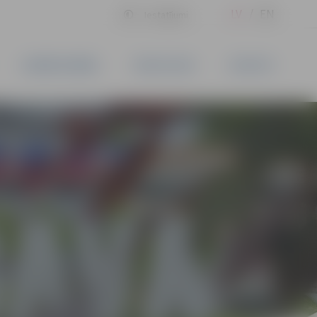
LV
EN
Iestatījumi
UZŅĒMĒJDARBĪBA
PAKALPOJUMI
KONTAKTI