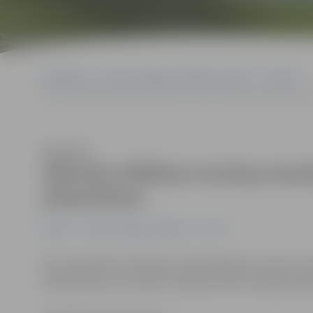
Sākumlapa
Portāla “Jelgavas Vēstnesis” arhīvs
Pilsētā
Sākusies Vēlēšanu iecirkņu komisiju kandidātu pieteikumu pieņ
Klausīties
Sākusies Vēlēšanu iecirkņu kom
pieņemšana
Pilsētā
Portāla “Jelgavas Vēstnesis” arhīvs
No 6. jūnija līdz 20. jūnijam notiek vēlēšanu iecirkņ
nobalsošanai, kas notiks 23. jūlijā, informē Jelgavas pi