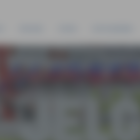
TA
PAŠVALDĪBA
IESTĀDES
KAPITĀLSABIEDRĪBAS