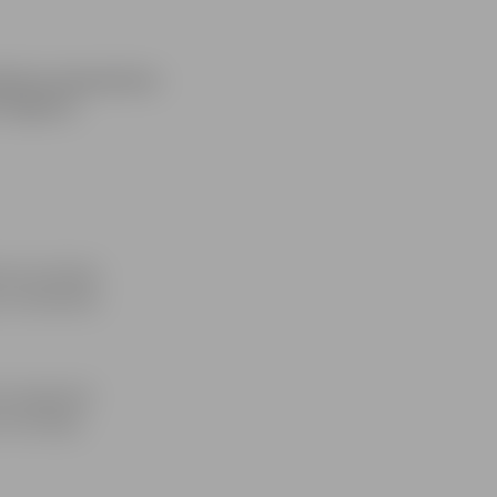
teikumu pieņemšana
ē Jelgavas
rkņu komisiju
u izveidošana
Lielajā ielā
u komisijas